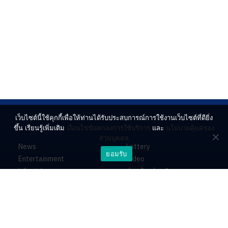
เว็บไซต์นี้ใช้คุกกี้เพื่อให้ท่านได้รับประสบการณ์การใช้งานเว็บไซต์ที่ดียิ่ง
ขึ้น เรียนรู้เพิ่มเติม
เงื่อนไขข้อตกลงการใช้บริการ
และ
นโยบายคุ้มครอง
ส่วนบุคคล
News
Lottery
ยอมรับ
Entertainment
Video
Lifestyle
ร่วมด้วยช่วยกัน
Horoscope
About