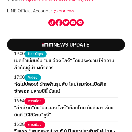
LINE Official Account :
@innnews
NEWS UPDATE
19:00
Hot Clips
เปิดทำเนียบรับ "มิน อ่อง ไลง์" โดนประณาม ให้ความ
สำคัญผู้นำเผด็จการ
17:00
Video
กัดไม่ปล่อย! ฝ่ายค้านรุมสับ โหมโรมก่อนเปิดศึก
ซักฟอก ปลายปีนี้ มันแน่
16:54
การเมือง
"สีหศักดิ์"ยัน"มิน ออง ไลง์"เยือนไทย ดันคืนอาเซียน
ยินดี ICRCพบ"ซูจี"
16:28
การเมือง
"โสภณ" สุนทรพจน์ งาน50 ปี สถาปนาสัมพันธ์ไทย -