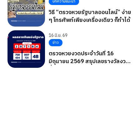
บทความแนะนำ
วิธี “ตรวจหวยรัฐบาลออนไลน์” ง่าย
ๆ โทรศัพท์เพียงเครื่องเดียว ก็ทำได้
16 มิ.ย. 69
ข่าว
ตรวจหวยงวดประจำวันที่ 16
มิถุนายน 2569 สรุปเลขรางวัลงวด
นี้