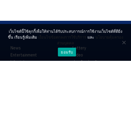
เว็บไซต์นี้ใช้คุกกี้เพื่อให้ท่านได้รับประสบการณ์การใช้งานเว็บไซต์ที่ดียิ่ง
ขึ้น เรียนรู้เพิ่มเติม
เงื่อนไขข้อตกลงการใช้บริการ
และ
นโยบายคุ้มครอง
ส่วนบุคคล
News
Lottery
ยอมรับ
Entertainment
Video
Lifestyle
ร่วมด้วยช่วยกัน
Horoscope
About
Contact
PR by Dataxet