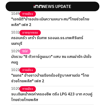
NEWS UPDATE
10:49
การเมือง
"เอกนิติ"ย้ำรอประเมินความเหมาะสม"ไทยช่วยไทย
พลัส" เฟส 2
10:32
อาชญากรรม
ครอบครัว เศร้า รับศพ รองผอ.รร.เทพศิรินทร์
นนทบุรี
10:29
ซีรี่ส์
มัดรวม "8 ตัวการ์ตูนแมว" แสบ ซน แสนน่ารัก มัดใจ
คนดู
10:23
การเมือง
"ธนกร" อ้างชาวบ้านเรียกร้องรัฐบาลสานต่อ "ไทย
ช่วยไทยพลัส" เฟส 2
10:20
การเมือง
รบ.เดินหน้าลดค่าครองชีพ ตรึง LPG 423 บาท ควบคู่
ไทยช่วยไทยพลัส