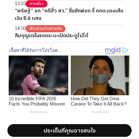
15:10
การเมือง
“พริษฐ์” ยก “คดีฮั้ว สว.” ขึ้นซักฟอก จี้ กกต.แจงเส้น
เงิน 8.6 แสน
14:50
เรื่องร่วมด้วยช่วยกัน
ลืมกุญแจในรถกระบะเปิดประตูไม่ได้
ประเด็นที่คุณอาจสนใจ
';
';