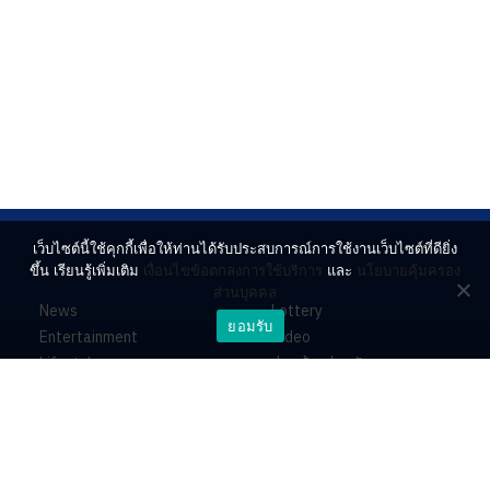
เว็บไซต์นี้ใช้คุกกี้เพื่อให้ท่านได้รับประสบการณ์การใช้งานเว็บไซต์ที่ดียิ่ง
ขึ้น เรียนรู้เพิ่มเติม
เงื่อนไขข้อตกลงการใช้บริการ
และ
นโยบายคุ้มครอง
ส่วนบุคคล
News
Lottery
ยอมรับ
Entertainment
Video
Lifestyle
ร่วมด้วยช่วยกัน
Horoscope
About