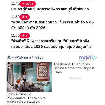
11:40
การเมือง
นายกฯ รู้สึกแย่ เหตุกราดยิง รร.นนทบุรี เสียใจมาก
11:36
ข่าว
"พิชญบัณฑิต" เบียดหวุดหวิด "กันทรารมณ์" รัว 6 ตุง
ศึกเดลินิวส์ คัพ 2026
11:26
ข่าว
"ช้างศึก" ฟื้นฟูร่างกายเตรียมลุย "เมียนมา" ศึกชิง
แชมป์อาเซียน 2026 รอบแบ่งกลุ่ม กลุ่มบี นัดสุดท้าย