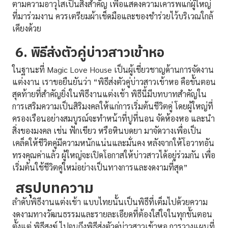
ตามความอาวุโสเป็นสิ่งสำคัญ เพื่อแสดงความเคารพแก่ผู้ใหญ่
ที่มาร่วมงาน ควรเตรียมผ้าเช็ดมือและของชำร่วยไว้บริเวณใกล้
เคียงด้วย
6. พิธีส่งตัวคู่บ่าวสาวเข้าหอ
ในฐานะที่ Magic Love House เป็นผู้เชี่ยวชาญด้านการจัดงาน
แต่งงาน เราขอยืนยันว่า “พิธีส่งตัวคู่บ่าวสาวเข้าหอ คือขั้นตอน
สุดท้ายที่สำคัญยิ่งในพิธีงานแต่งเช้า พิธีนี้มีบทบาทสำคัญใน
การเสริมความเป็นสิริมงคลให้แก่การเริ่มต้นชีวิตคู่ โดยผู้ใหญ่ที่
ครองเรือนอย่างสมบูรณ์จะทำหน้าที่ปูที่นอน จัดห้องหอ และนำ
สิ่งของมงคล เช่น ฟักเขียว หรือหินบดยา มาจัดวางเพื่อเป็น
เคล็ดให้ชีวิตคู่มีความหนักแน่นและมั่นคง หลังจากให้โอวาทอัน
ทรงคุณค่าแล้ว ผู้ใหญ่จะเปิดโอกาสให้บ่าวสาวได้อยู่ร่วมกัน เพื่อ
เริ่มต้นใช้ชีวิตคู่ใหม่อย่างเป็นทางการและงดงามที่สุด”
สรุปบทความ
ลำดับพิธีงานแต่งเช้า แบบไทยนั้นเป็นพิธีที่เต็มไปด้วยความ
งดงามทางวัฒนธรรมและรายละเอียดที่ต้องใส่ใจในทุกขั้นตอน
ตั้งแต่ พิธีสงฆ์ ไปจนถึงพิธีส่งตัวคู่บ่าวสาวเข้าหอ การวางแผนที่