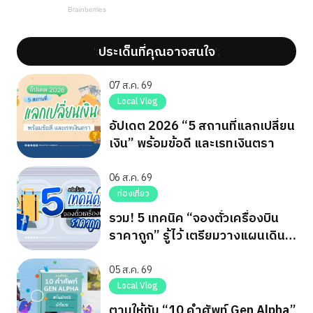
ประเด็นที่คุณอาจสนใจ
';
';
07 ส.ค. 69
Local Vlog
อัปเดต 2026 “5 สถานที่แลกเปลี่ยน
เงิน” พร้อมข้อดี และเรทเงินตรา
06 ส.ค. 69
ท่องเที่ยว
รวม! 5 เทคนิค “จองตั๋วเครื่องบิน
ราคาถูก” รู้ไว้ เตรียมวางแผนเดิน
ทาง
05 ส.ค. 69
Local Vlog
ตามให้ทัน “10 คำศัพท์ Gen Alpha”