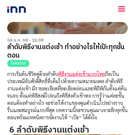
NEWS
ENTERTAINMENT
04 ธ.ค. 68 - 16:08
ลำดับพิธีงานแต่งเช้า ทำอย่างไรให้เป๊ะทุกขั้น
LIFESTYLE
ตอน
HOROSCOPE
LOTTERY
ไลฟ์สไตล์
VIDEO
การเริ่มต้นชีวิตคู่ด้วยลำดับ
พิธีงานแต่งเช้าแบบไทย
ถือเป็น
ร่วมด้วยช่วยกัน
ประเพณีอันศักดิ์สิทธิ์ที่เต็มไปด้วยความหมายมงคล ลำดับพิธี
งานแต่งเช้า มีรายละเอียดที่ละเอียดอ่อนและพิถีพิถันตั้งแต่ต้น
จนจบ ตั้งแต่พิธีสงฆ์ไปจนถึงพิธีส่งตัวเข้าหอ การรู้ว่าแต่ละขั้น
ตอนต้องทำอย่างไร จะช่วยให้งานของคุณดำเนินไปอย่างราบ
รื่นและสมบูรณ์แบบที่สุด บทความนี้จะชวนคุณมาเจาะลึกทุกขั้น
ตอนพร้อมเทคนิคการจัดงานให้ “เป๊ะ” ได้ดั่งใจ
6 ลำดับพิธีงานแต่งเช้า