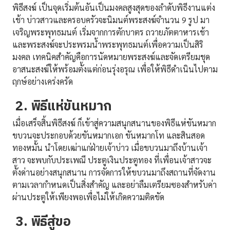
พิธีสงฆ์ เป็นจุดเริ่มต้นอันเป็นมงคลสูงสุดของลำดับพิธีงานแต่ง
เช้า บ่าวสาวและครอบครัวจะนิมนต์พระสงฆ์จำนวน 9 รูป มา
เจริญพระพุทธมนต์ เริ่มจากการตักบาตร ถวายภัตตาหารเช้า
และพระสงฆ์จะประพรมน้ำพระพุทธมนต์เพื่อความเป็นสิริ
มงคล เทคนิคสำคัญคือการนัดหมายพระสงฆ์และจัดเตรียมชุด
อาสนะสงฆ์ให้พร้อมตั้งแต่ก่อนรุ่งอรุณ เพื่อให้พิธีดำเนินไปตาม
ฤกษ์อย่างเคร่งครัด
2. พิธีแห่ขันหมาก
เมื่อเสร็จสิ้นพิธีสงฆ์ ก็เข้าสู่ความสนุกสนานของพิธีแห่ขันหมาก
ขบวนจะประกอบด้วยขันหมากเอก ขันหมากโท และสินสอด
ทองหมั้น นำโดยเฒ่าแก่ฝ่ายเจ้าบ่าว เมื่อขบวนมาถึงบ้านเจ้า
สาว จะพบกับประเพณี ประตูเงินประตูทอง ที่เพื่อนเจ้าสาวจะ
ตั้งด่านอย่างสนุกสนาน การจัดการให้ขบวนมาถึงสถานที่จัดงาน
ตามเวลากำหนดเป็นสิ่งสำคัญ และอย่าลืมเตรียมซองสำหรับค่า
ผ่านประตูให้เพียงพอเพื่อไม่ให้เกิดความติดขัด
3. พิธีสู่ขอ