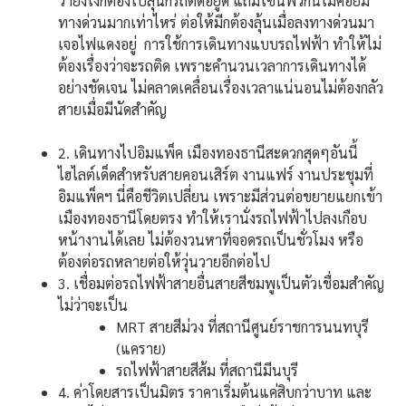
ว่ายังไงก็ต้องไปลุ้นกัรถติดอยู่ดี แถมโซนพวกนี้ไม่ค่อยมี
ทางด่วนมากเท่าไหร่ ต่อให้มีกต้องลุ้นเมื่อลงทางด่วนมา
เจอไฟแดงอยู่ การใช้การเดินทางแบบรถไฟฟ้า ทำให้ไม่
ต้องเรื่องว่าจะรถติด เพราะคำนวนเวลาการเดินทางได้
อย่างชัดเจน ไม่คลาดเคลื่อนเรื่องเวลาแน่นอนไม่ต้องกลัว
สายเมื่อมีนัดสำคัญ
2. เดินทางไปอิมแพ็ค เมืองทองธานีสะดวกสุดๆอันนี้
ไฮไลต์เด็ดสำหรับสายคอนเสิร์ต งานแฟร์ งานประชุมที่
อิมแพ็คฯ นี่คือชีวิตเปลี่ยน เพราะมีส่วนต่อขยายแยกเข้า
เมืองทองธานีโดยตรง ทำให้เรานั่งรถไฟฟ้าไปลงเกือบ
หน้างานได้เลย ไม่ต้องวนหาที่จอดรถเป็นชั่วโมง หรือ
ต้องต่อรถหลายต่อให้วุ่นวายอีกต่อไป
3. เชื่อมต่อรถไฟฟ้าสายอื่นสายสีชมพูเป็นตัวเชื่อมสำคัญ
ไม่ว่าจะเป็น
MRT สายสีม่วง ที่สถานีศูนย์ราชการนนทบุรี
(แคราย)
รถไฟฟ้าสายสีส้ม ที่สถานีมีนบุรี
4. ค่าโดยสารเป็นมิตร ราคาเริ่มต้นแค่สิบกว่าบาท และ