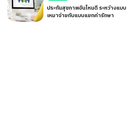
ประกันสุขภาพอันไหนดี ระหว่างแบบ
เหมาจ่ายกับแบบแยกค่ารักษา