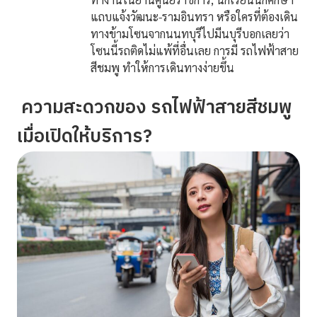
แถบแจ้งวัฒนะ-รามอินทรา หรือใครที่ต้องเดิน
ทางข้ามโซนจากนนทบุรีไปมีนบุรีบอกเลยว่า
โซนนี้รถติดไม่แพ้ที่อื่นเลย การมี รถไฟฟ้าสาย
สีชมพู ทำให้การเดินทางง่ายขึ้น
ความสะดวกของ รถไฟฟ้าสายสีชมพู
เมื่อเปิดให้บริการ?