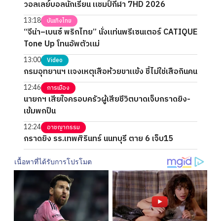
วอลเลย์บอลนักเรียน แชมป์กีฬา 7HD 2026
13:18
บันเทิงไทย
“จีน่า–เบนซ์ พริกไทย” นั่งแท่นพรีเซนเตอร์ CATIQUE
Tone Up โทนอัพตัวแม่
13:00
Video
กรมอุทยานฯ แจงเหตุเสือห้วยขาแข้ง ชี้ไม่ใช่เสือกินคน
12:46
การเมือง
นายกฯ เสียใจครอบครัวผู้เสียชีวิตบาดเจ็บกราดยิง-
เข้มพกปืน
12:24
อาชญากรรม
กราดยิง รร.เทพศิรินทร์ นนทบุรี ตาย 6 เจ็บ15