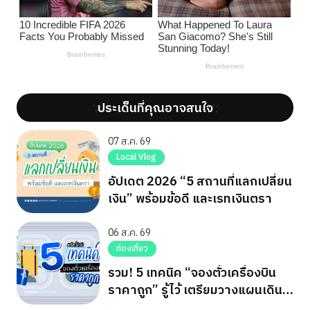
ประเด็นที่คุณอาจสนใจ
';
';
07 ส.ค. 69
Local Vlog
อัปเดต 2026 “5 สถานที่แลกเปลี่ยน
เงิน” พร้อมข้อดี และเรทเงินตรา
06 ส.ค. 69
ท่องเที่ยว
รวม! 5 เทคนิค “จองตั๋วเครื่องบิน
ราคาถูก” รู้ไว้ เตรียมวางแผนเดิน
ทาง