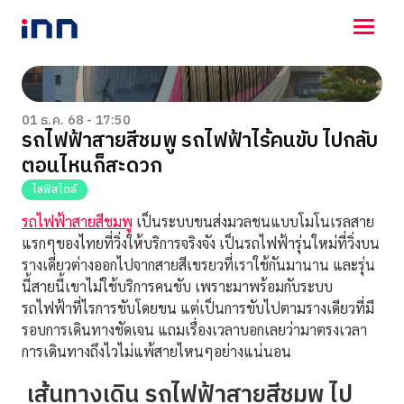
NEWS
ENTERTAINMENT
01 ธ.ค. 68 - 17:50
รถไฟฟ้าสายสีชมพู รถไฟฟ้าไร้คนขับ ไปกลับ
LIFESTYLE
ตอนไหนก็สะดวก
HOROSCOPE
LOTTERY
ไลฟ์สไตล์
VIDEO
รถไฟฟ้าสายสีชมพู
เป็นระบบขนส่งมวลชนแบบโมโนเรลสาย
ร่วมด้วยช่วยกัน
แรกๆของไทยที่วิ่งให้บริการจริงจัง เป็นรถไฟฟ้ารุ่นใหม่ที่วิ่งบน
รางเดี่ยวต่างออกไปจากสายสีเขรยวที่เราใช้กันมานาน และรุ่น
นี้สายนี้เขาไม่ใช้บริการคนขับ เพราะมาพร้อมกับระบบ
รถไฟฟ้าที่ไรการขับโดยขน แต่เป็นการขับไปตามรางเดียวที่มี
รอบการเดินทางชัดเจน แถมเรื่องเวลาบอกเลยว่ามาตรงเวลา
การเดินทางถึงไวไม่แพ้สายไหนๆอย่างแน่นอน
เส้นทางเดิน รถไฟฟ้าสายสีชมพู ไป