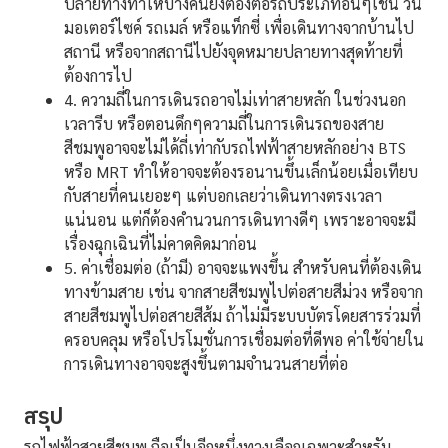
ปลายทางทำให้บางคนยังต้องต่อรถประเภทอื่นๆเช่น วิน
มอเตอร์ไซค์ รถเมล์ หรือแท็กซี่ เพื่อเดินทางจากบ้านไป
สถานี หรือจากสถานีไปยังจุดหมายปลายทางสุดท้ายที่
ต้องการไป
4. ความถี่ในการเดินรถอาจไม่เท่าสายหลัก ในช่วงนอก
เวลารีบ หรือตอนดึกๆความถี่ในการเดินรถของสาย
สีชมพูอาจจะไม่ได้ถี่เท่ากับรถไฟฟ้าสายหลักอย่าง BTS
หรือ MRT ทำให้อาจจะต้องรอนานขึ้นเล็กน้อยเมื่อเทียบ
กับสายที่คนเยอะๆ แต่บอกเลยว่าเดินทางตรงเวลา
แน่นอน แต่ก็ต้องคำนวนการเดินทางดีๆ เพราะอาจจะมี
เรื่องฉุกเฉินที่ไม่คาดคิดมาก่อน
5. ค่าเชื่อมต่อ (ถ้ามี) อาจจะแพงขึ้น สำหรับคนที่ต้องเดิน
ทางข้ามสาย เช่น จากสายสีชมพูไปต่อสายสีม่วง หรือจาก
สายสีชมพูไปต่อสายสีส้ม ถ้าไม่มีระบบบัตรโดยสารร่วมที่
ครอบคลุม หรือโปรโมชั่นการเชื่อมต่อที่ดีพอ ค่าใช้จ่ายใน
การเดินทางอาจจะสูงขึ้นตามจำนวนสายที่ต่อ
สรุป
รถไฟฟ้าสายสีชมพู ถือเป็นอีกหนึ่งทางเลือกเฉพาะสำหรับ