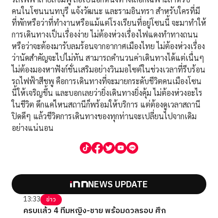
คนในโซนนนทบุรี แจ้งวัฒนะ และรามอินทรา สำหรับใครที่มี
ที่พักหรือว่าที่ทำงานหรือแม้แต่โรงเรียนที่อยู่โซนนี้ จะมาทำให้
การเดินทางเป็นเรื่องง่าย ไม่ต้องห่วงเรื่องไฟแดงทำทางถนน
หรือว่าจะต้องมารับลมร้อนจากอากาศเมืองไทย ไม่ต้องห่วงเรื่อง
ว่านัดสำคัญจะไปไม่ทัน สามารถคำนวนค่าเดินทางได้แต่เนื่นๆ
ไม่ต้องมองหาฟังก์ชั่นเสริมอย่างวินมอไซต์ในช่วงเวลาที่รีบร้อน
รถไฟฟ้าสีชพู คือการเดินทางที่จะมายกระดับชีวิตคนเมืองโซน
นี้ให้เจริญขึ้น และบอกเลยว่ายิ่งเดินทางยิ่งคุ้ม ไม่ต้องห่วงอะไร
ในชีวิต ดึกแค่ไหนสถานีก็พร้อมให้บริการ แต่ต้องดูเวลาสถานี
ปิดดีๆ แล้วชีวิตการเดินทางของทุกท่านจะเปลี่ยนไปจากเดิม
อย่างแน่นอน
NEWS UPDATE
13:33
ข่าว
ครบแล้ว 4 ทีมหญิง-ชาย พร้อมดวลรอบ ศึก