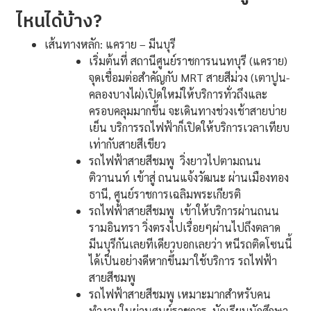
ไหนได้บ้าง?
เส้นทางหลัก: แคราย – มีนบุรี
เริ่มต้นที่ สถานีศูนย์ราชการนนทบุรี (แคราย)
จุดเชื่อมต่อสำคัญกับ MRT สายสีม่วง (เตาปูน-
คลองบางไผ่)เปิดใหม่ให้บริการทั่วถึงและ
ครอบคลุมมากขึ้น จะเดินทางช่วงเช้าสายบ่าย
เย็น บริการรถไฟฟ้าก็เปิดให้บริการเวลาเทียบ
เท่ากับสายสีเขียว
รถไฟฟ้าสายสีชมพู วิ่งยาวไปตามถนน
ติวานนท์ เข้าสู่ ถนนแจ้งวัฒนะ ผ่านเมืองทอง
ธานี, ศูนย์ราชการเฉลิมพระเกียรติ
รถไฟฟ้าสายสีชมพู เข้าให้บริการผ่านถนน
รามอินทรา วิ่งตรงไปเรื่อยๆผ่านไปถึงตลาด
มีนบุรีกันเลยทีเดียวบอกเลยว่า หนีรถติดโซนนี้
ได้เป็นอย่างดีหากขึ้นมาใช้บริการ รถไฟฟ้า
สายสีชมพู
รถไฟฟ้าสายสีชมพู เหมาะมากสำหรับคน
ทำงานในย่านศูนย์ราชการ, นักเรียนนักศึกษา