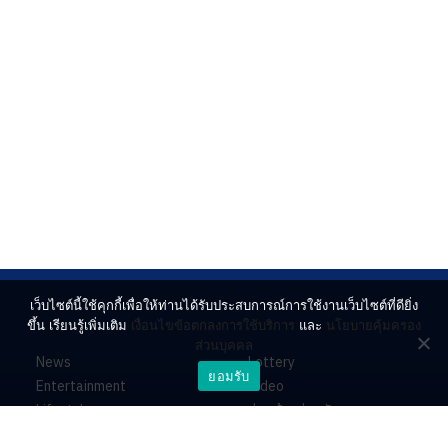
เว็บไซต์นี้ใช้คุกกี้เพื่อให้ท่านได้รับประสบการณ์การใช้งานเว็บไซต์ที่ดียิ่ง
ขึ้น เรียนรู้เพิ่มเติม
เงื่อนไขข้อตกลงการใช้บริการ
และ
นโยบายคุ้มครอง
ส่วนบุคคล
News
Lottery
ยอมรับ
Entertainment
Video
Lifestyle
ร่วมด้วยช่วยกัน
Horoscope