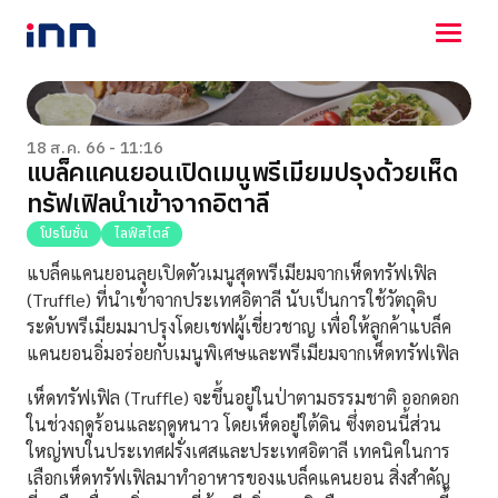
NEWS
ENTERTAINMENT
18 ส.ค. 66 - 11:16
แบล็คแคนยอนเปิดเมนูพรีเมียมปรุงด้วยเห็ด
LIFESTYLE
ทรัฟเฟิลนำเข้าจากอิตาลี
HOROSCOPE
LOTTERY
โปรโมชั่น
ไลฟ์สไตล์
VIDEO
แบล็คแคนยอนลุยเปิดตัวเมนูสุดพรีเมียมจากเห็ดทรัฟเฟิล
ร่วมด้วยช่วยกัน
(Truffle) ที่นำเข้าจากประเทศอิตาลี นับเป็นการใช้วัตถุดิบ
ระดับพรีเมียมมาปรุงโดยเชฟผู้เชี่ยวชาญ เพื่อให้ลูกค้าแบล็ค
แคนยอนอิ่มอร่อยกับเมนูพิเศษและพรีเมียมจากเห็ดทรัฟเฟิล
เห็ดทรัฟเฟิล (Truffle) จะขึ้นอยู่ในป่าตามธรรมชาติ ออกดอก
ในช่วงฤดูร้อนและฤดูหนาว โดยเห็ดอยู่ใต้ดิน ซึ่งตอนนี้ส่วน
ใหญ่พบในประเทศฝรั่งเศสและประเทศอิตาลี เทคนิคในการ
เลือกเห็ดทรัฟเฟิลมาทำอาหารของแบล็คแคนยอน สิ่งสำคัญ