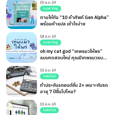
05 ส.ค. 69
Local Vlog
ตามให้ทัน “10 คำศัพท์ Gen Alpha”
พร้อมคำแปล เข้าใจง่าย
04 ส.ค. 69
Local Vlog
oh my cat god “เทพแมวให้พร”
แบบทดสอบใหม่ คุณมีเทพแมวแบบ
ไหน
03 ส.ค. 69
ไลฟ์สไตล์
ทำประกันรถยนต์ชั้น 2+ เหมาะกับรถ
อายุ 7 ปีขึ้นไปไหม?
03 ส.ค. 69
ไลฟ์สไตล์