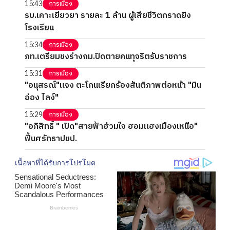
15:43
การเมือง
รบ.เคาะเยียวยา รายละ 1 ล้าน ผู้เสียชีวิตกราดยิง
โรงเรียน
15:34
การเมือง
ภท.เตรียมชงร่างกม.ปิดตายคนทุจริตรับราชการ
15:31
การเมือง
"อนุสรณ์"แจง ตะโกนเรียกร้องสันติภาพต่อหน้า "มิน
อ่อง ไลง์"
15:29
การเมือง
"อภิสิทธิ์ " เปิด"สายฟ้าฮ่วมใจ ฮอมแฮงเมืองเหนือ"
ฟื้นศรัทธาปชป.