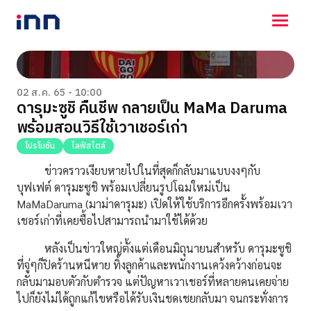
NEWS
ENTERTAINMENT
02 ส.ค. 65 - 10:00
ดารุมะซูชิ คืนชีพ กลายเป็น MaMa Daruma
LIFESTYLE
พร้อมสอนวิธีใช้เวาเชอร์เก่า
HOROSCOPE
LOTTERY
โปรโมชั่น
ไลฟ์สไตล์
VIDEO
ข่าวคราวเงียบหายไปในที่สุดก็กลับมาแบบงงๆกับ
ร่วมด้วยช่วยกัน
บุฟเฟต์ ดารุมะซูชิ พร้อมเปลี่ยนรูปโฉมใหม่เป็น
MaMaDaruma (มาม่าดารุมะ) เปิดให้ใช้บริการอีกครั้งพร้อมเวา
เชอร์เก่าที่เคยซื้อไปสามารถนำมาใช้ได้ด้วย
หลังเป็นข่าวใหญ่ตั้งแต่เดือนมิถุนายนสำหรับ ดารุมะซูชิ
ที่จู่ๆก็ปิดร้านหนีหาย ทิ้งลูกค้าและพนักงานเคว้งคว้างก่อนจะ
กลับมามอบตัวกับตำรวจ แต่ปัญหาเวาเชอร์ที่หลายคนเคยจ่าย
ไปก็ยังไม่ได้ถูกแก้ไขหรือได้รับเงินชดเชยกลับมา จนกระทั่งการ