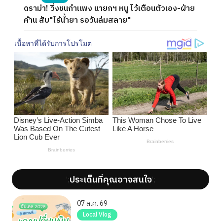
ดราม่า! วิ่งชนกำแพง นายกฯ หนู ไว้เตือนตัวเอง-ฝ่าย
ค้าน สับ"ไร้น้ำยา รอวันล่มสลาย"
ประเด็นที่คุณอาจสนใจ
';
';
07 ส.ค. 69
Local Vlog