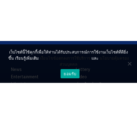
เว็บไซต์นี้ใช้คุกกี้เพื่อให้ท่านได้รับประสบการณ์การใช้งานเว็บไซต์ที่ดียิ่ง
ขึ้น เรียนรู้เพิ่มเติม
เงื่อนไขข้อตกลงการใช้บริการ
และ
นโยบายคุ้มครอง
ส่วนบุคคล
News
Lottery
ยอมรับ
Entertainment
Video
Lifestyle
ร่วมด้วยช่วยกัน
Horoscope
About
Contact
PR by Dataxet