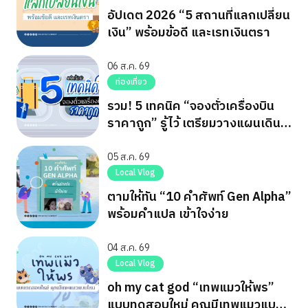
อัปเดต 2026 “5 สถานที่แลกเปลี่ยน
เงิน” พร้อมข้อดี และเรทเงินตรา
06 ส.ค. 69
ท่องเที่ยว
รวม! 5 เทคนิค “จองตั๋วเครื่องบิน
ราคาถูก” รู้ไว้ เตรียมวางแผนเดิน
ทาง
05 ส.ค. 69
Local Vlog
ตามให้ทัน “10 คำศัพท์ Gen Alpha”
พร้อมคำแปล เข้าใจง่าย
04 ส.ค. 69
Local Vlog
oh my cat god “เทพแมวให้พร”
แบบทดสอบใหม่ คุณมีเทพแมวแบบ