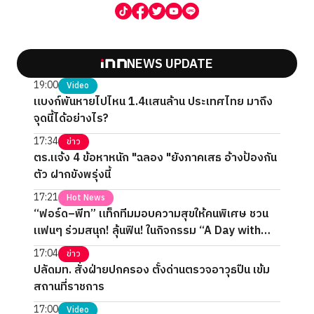
NEWS UPDATE
19:00
Video
แบงก์พันหายไปไหน 1.4แสนล้าน ประเทศไทย มาถึง
จุดนี้ได้อย่างไร?
17:34
ข่าว
ตร.แจ้ง 4 ข้อหาหนัก "ฉลอง "ยังภาคเสธ อ้างป้องกัน
ตัว ฝากขังพรุ่งนี้
17:21
Hot News
“ฟอร์ด–พีท” แท็กทีมมอบความสุขให้คนพิเศษ ชวน
แฟนๆ ร่วมสนุก! ลุ้นฟิน! ในกิจกรรม “A Day with
FORTPEAT Exclusive Fan Meet”
17:04
ข่าว
ปลัดมท. สั่งฝ่ายปกครอง ตั้งด่านตรวจอาวุธปืน เข้ม
สถานที่ราชการ
17:00
Video