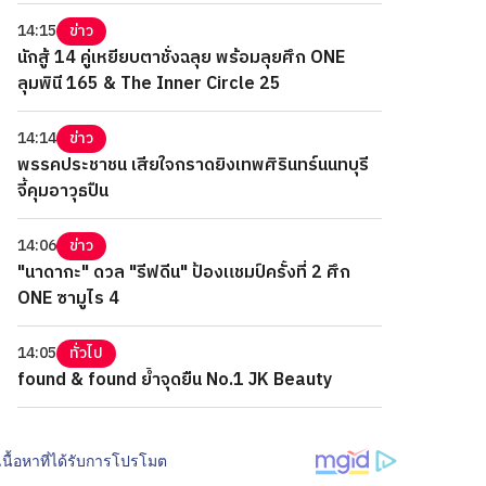
14:15
ข่าว
นักสู้ 14 คู่เหยียบตาชั่งฉลุย พร้อมลุยศึก ONE
ลุมพินี 165 & The Inner Circle 25
14:14
ข่าว
พรรคประชาชน เสียใจกราดยิงเทพศิรินทร์นนทบุรี
จี้คุมอาวุธปืน
14:06
ข่าว
"นาดากะ" ดวล "รีฟดีน" ป้องแชมป์ครั้งที่ 2 ศึก
ONE ซามูไร 4
14:05
ทั่วไป
found & found ย้ำจุดยืน No.1 JK Beauty