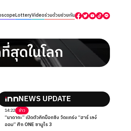
oscope
Lottery
Video
ร่วมด้วยช่วยกัน
ที่สุดในโลก
NEWS UPDATE
14:22
ข่าว
“นาดากะ” เปิดตัวคิกบ็อกซิง วัดแกร่ง “ฮาร์ เลง์
ออม” ศึก ONE ซามูไร 3