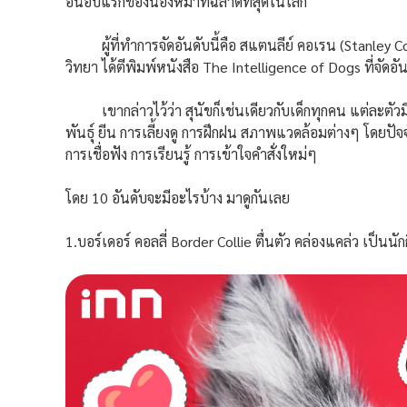
อันอับแรกของน้องหมาที่ฉลาดที่สุดในโลก
ผู้ที่ทำการจัดอันดับนี้คือ สแตนลีย์ คอเรน (Stanley 
วิทยา ได้ตีพิมพ์หนังสือ The Intelligence of Dogs ที่จ
เขากล่าวไว้ว่า สุนัขก็เช่นเดียวกับเด็กทุกคน แต่ละตัว
พันธุ์ ยีน การเลี้ยงดู การฝึกฝน สภาพแวดล้อมต่างๆ โด
การเชื่อฟัง การเรียนรู้ การเข้าใจคำสั่งใหม่ๆ
โดย 10 อันดับจะมีอะไรบ้าง มาดูกันเลย
1.บอร์เดอร์ คอลลี่ Border Collie ตื่นตัว คล่องแคล่ว เป็นนั