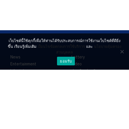
เว็บไซต์นี้ใช้คุกกี้เพื่อให้ท่านได้รับประสบการณ์การใช้งานเว็บไซต์ที่ดียิ่ง
ขึ้น เรียนรู้เพิ่มเติม
เงื่อนไขข้อตกลงการใช้บริการ
และ
นโยบายคุ้มครอง
ส่วนบุคคล
News
Lottery
ยอมรับ
Entertainment
Video
Lifestyle
ร่วมด้วยช่วยกัน
Horoscope
About
Contact
PR by Dataxet