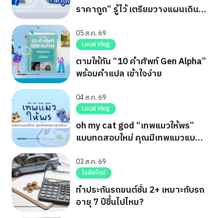
ราคาถูก” รู้ไว้ เตรียมวางแผนเดิน
ทาง
05 ส.ค. 69
Local Vlog
ตามให้ทัน “10 คำศัพท์ Gen Alpha”
พร้อมคำแปล เข้าใจง่าย
04 ส.ค. 69
Local Vlog
oh my cat god “เทพแมวให้พร”
แบบทดสอบใหม่ คุณมีเทพแมวแบบ
ไหน
03 ส.ค. 69
ไลฟ์สไตล์
ทำประกันรถยนต์ชั้น 2+ เหมาะกับรถ
อายุ 7 ปีขึ้นไปไหม?