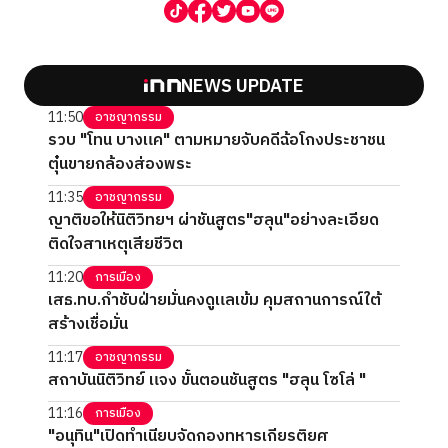
NEWS UPDATE
11:50
อาชญากรรม
รวบ "โทน บางแค" ตามหมายจับคดีฉ้อโกงประชาชน
ตุ๋นขายกล้องส่องพระ
11:35
อาชญากรรม
ญาติขอให้นิติวิทยฯ ผ่าชันสูตร"ฮลุน"อย่างละเอียด
ติดใจสาเหตุเสียชีวิต
11:20
การเมือง
เสธ.ทบ.กำชับฝ่ายมั่นคงดูแลเข้ม คุมสถานการณ์ใต้
สร้างเชื่อมั่น
11:17
อาชญากรรม
สถาบันนิติวิทย์ แจง ขั้นตอนชันสูตร "ฮลุน โซโล่ "
11:16
การเมือง
"อนุทิน"เปิดทำเนียบจัดกองทหารเกียรติยศ