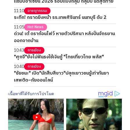
แชมป์อาเซียน 2026 รอบแบ่งกลุ่ม กลุ่มบี นัดสุดท้าย
11:10
อาชญากรรม
ระทึก! กราดยิงหน้า รร.เทพศิรินทร์ นนทบุรี ดับ 2
11:05
Hot News
ด่วน! เต้ ดราก้อนไฟว์ หายตัวปริศนา หลังปั่นจักรยาน
ออกจากบ้าน
10:43
การเมือง
"ศุภจี"ยังไม่ฟันธงใช้เงินกู้ "ไทยเที่ยวไทย พลัส"
10:40
การเมือง
"ชัยชนะ" เปิด"นักสืบสีขาว"ปลุกเยาวชนรู้เท่าทันยา
เสพติด–ภัยออนไลน์