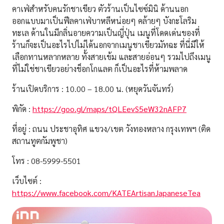
คาเฟ่สำหรับคนรักชาเขียว ตัวร้านเป็นไซซ์มินิ ด้านนอก
ออกแบบมาเป็นฟีลคาเฟ่บาหลีหน่อยๆ คล้ายๆ บังกะโลริม
ทะเล ด้านในมีกลิ่นอายความเป็นญี่ปุ่น เมนูที่โดดเด่นของที่
ร้านก็จะเป็นอะไรไปไม่ได้นอกจากเมนูชาเขียวมัทฉะ ที่นี่มีให้
เลือกทานหลากหลาย ทั้งสายเข้ม และสายอ่อนๆ รวมไปถึงเมนู
ที่ไม่ใช่ชาเขียวอย่างช็อกโกแลต ก็เป็นอะไรที่ห้ามพลาด
ร้านเปิดบริการ : 10.00 – 18.00 น. (หยุดวันจันทร์)
พิกัด :
https://goo.gl/maps/tQLEevS5eW32nAFP7
ที่อยู่ : ถนน ประชาอุทิศ แขวง/เขต วังทองหลาง กรุงเทพฯ (ติด
สถานทูตกัมพูชา)
โทร : 08-5999-5501
เว็บไซต์ :
https://www.facebook.com/KATEArtisanJapaneseTea