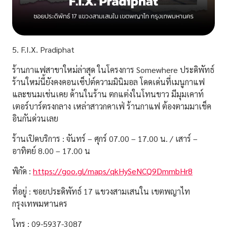
5. F.I.X. Pradiphat
ร้านกาแฟสาขาใหม่ล่าสุด ในโครงการ Somewhere ประดิพัทธ์
ร้านใหม่นี้ยังคงคอนเซ็ปต์ความมินิมอล โดดเด่นที่เมนูกาแฟ
และขนมเช่นเคย ด้านในร้าน ตกแต่งในโทนขาว มีมุมเคาท์
เตอร์บาร์ตรงกลาง เหล่าสาวกคาเฟ่ ร้านกาแฟ ต้องตามมาเช็ค
อินกันด่วนเลย
ร้านเปิดบริการ : จันทร์ – ศุกร์ 07.00 – 17.00 น. / เสาร์ –
อาทิตย์ 8.00 – 17.00 น
พิกัด :
https://goo.gl/maps/qkHySeNCQ9DmmbHr8
ที่อยู่ : ซอยประดิพัทธ์ 17 แขวงสามเสนใน เขตพญาไท
กรุงเทพมหานคร
โทร : 09-5937-3087