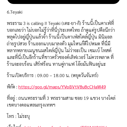
6.Teyaki
พระราม 3 is calling !!
Teyaki (เตะ-ยา-กิ)
ร้านนี้เป็นคาเฟ่ที่
บอกเลยว่า ไม่บอกไม่รู้ว่าที่นี่ประเทศไทย ถ้าดูแต่รูปคือนึกว่า
หลุดไปอยู่ญี่ปุ่นแล้วจ้า ร้านนี้เป็นคาเฟ่สไตล์ญี่ปุ่น มินิมอล
ถ่ายรูปสวย ร้านออกแบบมาลงตัว มุมไหนก็ดีไปหมด ที่นี่มี
หลากหลายเมนูขนมสไตล์ญี่ปุ่น ไม่ว่าจะเป็น เซมเบ้ โทสต์
และที่นี่เป็นอีกร้านที่ชาวครัวซองต์เลิฟเวอร์ ไม่ควรพลาด ที่
ร้านจะอบร้อน เสิร์ฟร้อน ทานคู่กาแฟ โอ้ยมันฟินอยู่นะ
ร้านเปิดบริการ : 09.00 – 18.00 น. (หยุดวันจันทร์)
พิกัด :
https://goo.gl/maps/YVpBVtV8u8cCHaW49
ที่อยู่ : ถนนพระรามที่ 3 พระรามสาม ซอย 19 แขวง บางโคล่
เขตบางคอแหลมกรุงเทพฯ
โทร : ไม่ระบุ