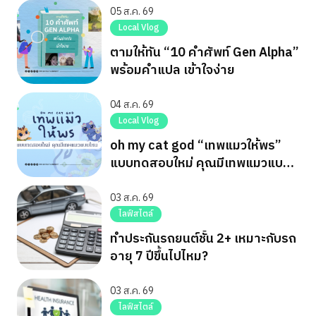
05 ส.ค. 69
Local Vlog
ตามให้ทัน “10 คำศัพท์ Gen Alpha”
พร้อมคำแปล เข้าใจง่าย
04 ส.ค. 69
Local Vlog
oh my cat god “เทพแมวให้พร”
แบบทดสอบใหม่ คุณมีเทพแมวแบบ
ไหน
03 ส.ค. 69
ไลฟ์สไตล์
ทำประกันรถยนต์ชั้น 2+ เหมาะกับรถ
อายุ 7 ปีขึ้นไปไหม?
03 ส.ค. 69
ไลฟ์สไตล์