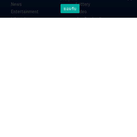
News
Lottery
ยอมรับ
Entertainment
Video
Lifestyle
ร่วมด้วยช่วยกัน
Horoscope
About
Contact
PR by Dataxet
บริษัท ไอเอ็นเอ็น คอนเนกซ์ จำกัด