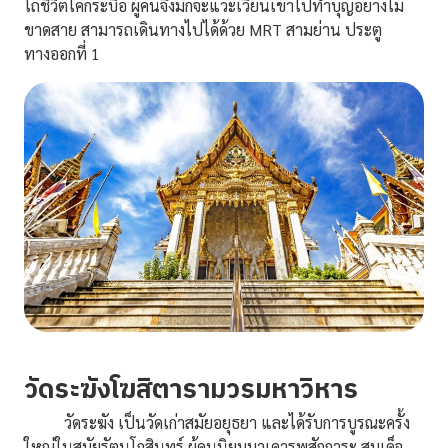
ไถ่ชีวิตโคกระบือ ผู้คนจึงมักจะแวะเวียนเข้าไปทำบุญอย่างไม่
ขาดสาย สามารถเดินทางไปได้ด้วย MRT สามย่าน ประตู
ทางออกที่ 1
วัดระฆังโฆสิตารามวรมหาวิหาร
วัดระฆัง เป็นวัดเก่าสมัยอยุธยา และได้รับการบูรณะครั้ง
ใหญ่ในสมัยรัตนโกสินทร์ ผู้คนนิยมมาเคารพสักการะ สมเด็จ