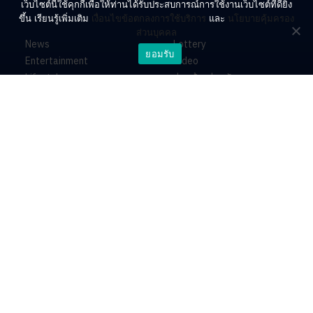
เว็บไซต์นี้ใช้คุกกี้เพื่อให้ท่านได้รับประสบการณ์การใช้งานเว็บไซต์ที่ดียิ่ง
ขึ้น เรียนรู้เพิ่มเติม
เงื่อนไขข้อตกลงการใช้บริการ
และ
นโยบายคุ้มครอง
ส่วนบุคคล
News
Lottery
ยอมรับ
Entertainment
Video
Lifestyle
ร่วมด้วยช่วยกัน
Horoscope
About
Contact
PR by Dataxet