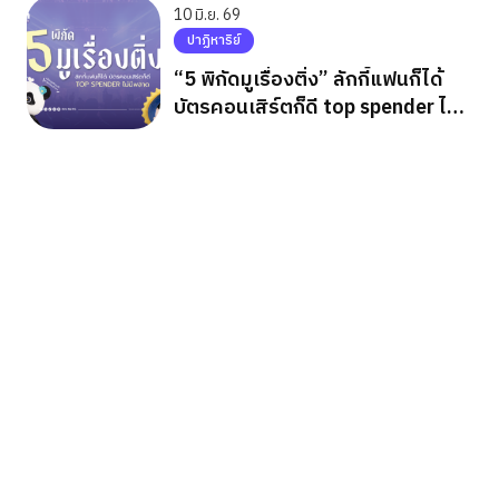
10 มิ.ย. 69
ปาฏิหาริย์
“5 พิกัดมูเรื่องติ่ง” ลักกี้แฟนก็ได้
บัตรคอนเสิร์ตก็ดี top spender ไม่มี
พลาด