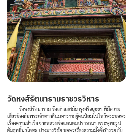
วัดหงส์รัตนารามราชวรวิหาร
วัดหงส์รัตนาราม วัดเก่าแก่สมัยกรุงศรีอยุธยา ที่มีความ
เกี่ยวข้องกับพระเจ้าตากสินมหาราช ผู้คนนิยมไปไหว้พระขอพร
เรื่องความสำเร็จ จากหลวงพ่อแสนสมปรารถนา พระพุทธรูป
สัมฤทธิ์นวโลหะ ปางมารวิชัย ขอพรเรื่องความมั่งคั่งร่ำรวย กับ