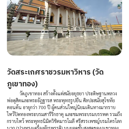
วัดสระเกศราชวรมหาวิหาร (วัด
ภูเขาทอง)
วัดภูเขาทอง สร้างตั้งแต่สมัยอยุธยา ประดิษฐานหลวง
พ่อดุสิตและพระอัฎฐารส พระพุทธรูปยืน ศิลปะสมัยสุโขทัย
ตอนต้น อายุกว่า 700 ปี
ผู้คนส่วนใหญ่นิยมเดินทางมากราบ
ไหว้ปิดทองพระบรมสารีริกธาตุ และชมพระบรมบรรพต รวมถึง
กราบไหว้ พระพุทธนิมิตวิชิตมารโมลี ศรีสรรเพชญ์บรมไตรโลก
นาถ (ปางทรงเครื่องจักรพรรดิ) บนยอดชั้นสูงสุดของภูเขาทอง