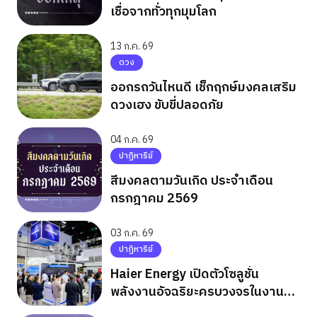
เชื่อจากทั่วทุกมุมโลก
13 ก.ค. 69
ดวง
ออกรถวันไหนดี เช็กฤกษ์มงคลเสริม
ดวงเฮง ขับขี่ปลอดภัย
04 ก.ค. 69
ปาฏิหาริย์
สีมงคลตามวันเกิด ประจำเดือน
กรกฎาคม 2569
03 ก.ค. 69
ปาฏิหาริย์
Haier Energy เปิดตัวโซลูชั่น
พลังงานอัจฉริยะครบวงจรในงาน
ASEW 2026