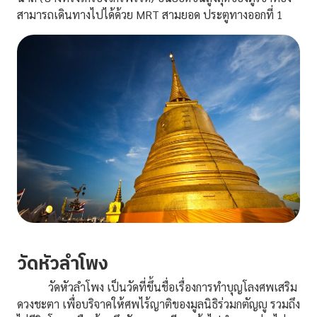
สามารถเดินทางไปได้ด้วย MRT สามยอด ประตูทางออกที่ 1
วัดหัวลำโพง
วัดหัวลำโพง เป็นวัดที่ขึ้นชื่อเรื่องการทำบุญโลงศพเสริม
ดวงชะตา เพื่อบริจาคให้ศพไร้ญาติของมูลนิธิร่วมกตัญญู รวมถึง