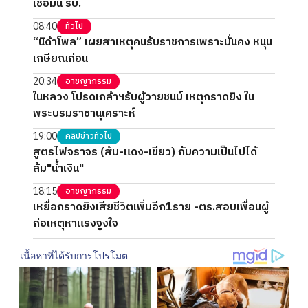
เชื่อมั่น รบ.
08:40
ทั่วไป
“นิด้าโพล” เผยสาเหตุคนรับราชการเพราะมั่นคง หนุน
เกษียณก่อน
20:34
อาชญากรรม
ในหลวง โปรดเกล้าฯรับผู้วายชนม์ เหตุกราดยิง ใน
พระบรมราชานุเคราะห์
19:00
คลิปข่าวทั่วไป
สูตรไฟจราจร (ส้ม-แดง-เขียว) กับความเป็นไปได้
ล้ม"น้ำเงิน"
18:15
อาชญากรรม
เหยื่อกราดยิงเสียชีวิตเพิ่มอีก1ราย -ตร.สอบเพื่อนผู้
ก่อเหตุหาแรงจูงใจ