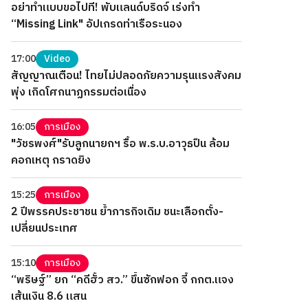
อย่าทำแบบขอไปที! พับแลนด์บริดจ์ เร่งทำ
“Missing Link" อัปเกรดท่าเรือระนอง
17:00
Video
สัญญาณเตือน! ไทยไม่ปลอดภัยความรุนแรงสังคม
พุ่ง เกิดโศกนาฏกรรมต่อเนื่อง
16:05
การเมือง
"วัชรพงศ์"รับลูกนายกฯ รื้อ พ.ร.บ.อาวุธปืน ล้อม
คอกเหตุ กราดยิง
15:25
การเมือง
2 ปีพรรคประชาชน ย้ำภารกิจเดิม ชนะเลือกตั้ง-
เปลี่ยนประเทศ
15:10
การเมือง
“พริษฐ์” ยก “คดีฮั้ว สว.” ขึ้นซักฟอก จี้ กกต.แจง
เส้นเงิน 8.6 แสน