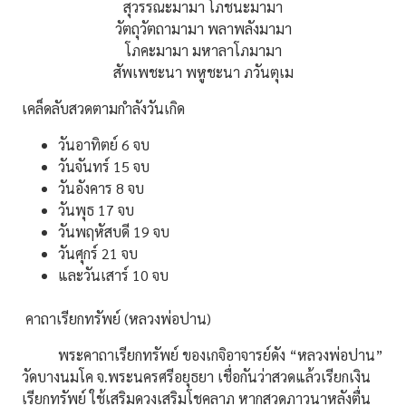
สุวรรณะมามา โภชนะมามา
วัตถุวัตถามามา พลาพลังมามา
โภคะมามา มหาลาโภมามา
สัพเพชะนา พหูชะนา ภวันตุเม
เคล็ดลับสวดตามกำลังวันเกิด
วันอาทิตย์ 6 จบ
วันจันทร์ 15 จบ
วันอังคาร 8 จบ
วันพุธ 17 จบ
วันพฤหัสบดี 19 จบ
วันศุกร์ 21 จบ
และวันเสาร์ 10 จบ
คาถาเรียกทรัพย์ (หลวงพ่อปาน)
พระคาถาเรียกทรัพย์ ของเกจิอาจารย์ดัง “หลวงพ่อปาน”
วัดบางนมโค จ.พระนครศรีอยุธยา เชื่อกันว่าสวดแล้วเรียกเงิน
เรียกทรัพย์ ใช้เสริมดวงเสริมโชคลาภ หากสวดภาวนาหลังตื่น