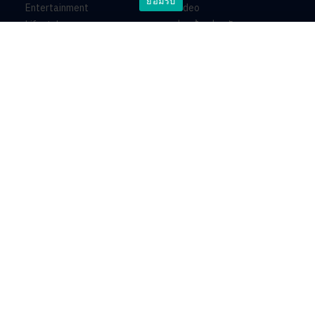
ยอมรับ
Entertainment
Video
Lifestyle
ร่วมด้วยช่วยกัน
Horoscope
About
Contact
PR by Dataxet
บริษัท ไอเอ็นเอ็น คอนเนกซ์ จำกัด
499 อาคารเบญจจินดา ถนนกำแพงเพชร 6