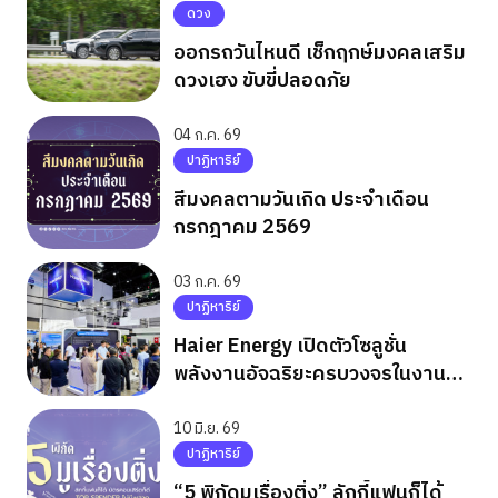
ดวง
ออกรถวันไหนดี เช็กฤกษ์มงคลเสริม
ดวงเฮง ขับขี่ปลอดภัย
04 ก.ค. 69
ปาฏิหาริย์
สีมงคลตามวันเกิด ประจำเดือน
กรกฎาคม 2569
03 ก.ค. 69
ปาฏิหาริย์
Haier Energy เปิดตัวโซลูชั่น
พลังงานอัจฉริยะครบวงจรในงาน
ASEW 2026
10 มิ.ย. 69
ปาฏิหาริย์
“5 พิกัดมูเรื่องติ่ง” ลักกี้แฟนก็ได้