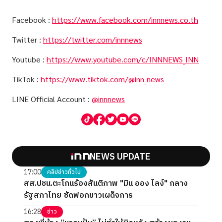
Facebook :
https://www.facebook.com/innnews.co.th
Twitter :
https://twitter.com/innnews
Youtube :
https://www.youtube.com/c/INNNEWS_INN
TikTok :
https://www.tiktok.com/@inn_news
LINE Official Account :
@innnews
NEWS UPDATE
17:00
คลิปข่าวทั่วไป
สส.ปชน.ตะโกนร้องสันติภาพ "มิน ออง ไลง์" กลาง
รัฐสภาไทย ซัดฟอกขาวเผด็จการ
16:28
ข่าว