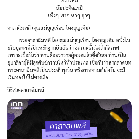
สวาโหม
สัมปะติจฉามิ
เพ็งๆ พาๆ หาๆ ฤาๆ
คาถาฉิมพลี (คุณแม่บุญเรือน โตงบุญเติม)
พระคาถาฉิมพลี โดยคุณแม่บุญเรือน โตงบุญเติม หนึ่งใน
อริยบุคคลที่เป็นหลักฐานยืนยันว่า ธรรมะนั้นไม่จำกัดเพศ
เพราะเชื่อกันว่า ท่านคือฆราวาสผู้หมดแล้วซึ่งกิเลส ท่านเป็น
อุบาสิกาผู้ที่มีลูกศิษย์กราบไหว้ทั่วประเทศ เชื่อกันว่าหากสวดบท
พระคาถาฉิมพลีเป็นประจำทุกวัน หรือสวดตามกำลังวัน จะมี
เงินทองใช้ไม่ขาดมือ
วิธีสวดคาถาฉิมพลี