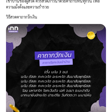
เข้าบ้านของผู้สวด ควรสวดภาวนาด้วยคาถาบทนี้ทุกวัน เพื่อ
ความมั่งคั่งและความร่ำรวย
วิธีสวดคาถากวักเงิน