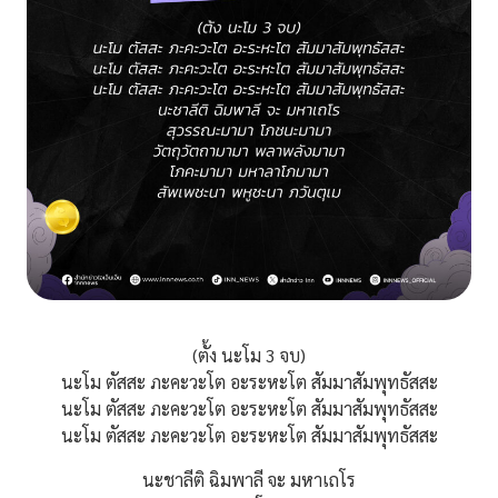
(ตั้ง นะโม 3 จบ)
นะโม ตัสสะ ภะคะวะโต อะระหะโต สัมมาสัมพุทธัสสะ
นะโม ตัสสะ ภะคะวะโต อะระหะโต สัมมาสัมพุทธัสสะ
นะโม ตัสสะ ภะคะวะโต อะระหะโต สัมมาสัมพุทธัสสะ
นะชาลีติ ฉิมพาลี จะ มหาเถโร