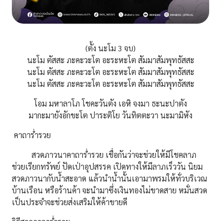
(ตั้ง นะโม 3 จบ)
นะโม ตัสสะ ภะคะวะโต อะระหะโต สัมมาสัมพุทธัสสะ
นะโม ตัสสะ ภะคะวะโต อะระหะโต สัมมาสัมพุทธัสสะ
นะโม ตัสสะ ภะคะวะโต อะระหะโต สัมมาสัมพุทธัสสะ
โอม มหาลาโภ โชคะวันตัง เอหิ จงมา ธะนะปาตัง
มากะมายังอักขะโต ปาระติโย วันทิตตะวา นะมามิหัง
คาถาร่ำรวย
สวดภาวนาคาถาร่ำรวย เชื่อกันว่าจะช่วยให้มีโชคลาภ
ช่วยเรียกทรัพย์ ปัดเป่าอุปสรรค เปิดทางให้มีลาภเร็ววัน นิยม
สวดภาวนากับน้ำสะอาด แล้วนำน้ำนั้นเอามาพรมให้ทั่วบริเวณ
บ้านเรือน หรือร้านค้า จะนำมาซึ่งเงินทองไม่ขาดสาย หมั่นสวด
เป็นประจำจะช่วยส่งเสริมให้ค้าขายดี