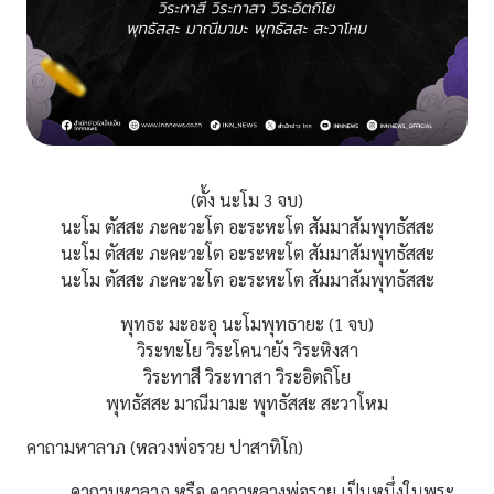
(ตั้ง นะโม 3 จบ)
นะโม ตัสสะ ภะคะวะโต อะระหะโต สัมมาสัมพุทธัสสะ
นะโม ตัสสะ ภะคะวะโต อะระหะโต สัมมาสัมพุทธัสสะ
นะโม ตัสสะ ภะคะวะโต อะระหะโต สัมมาสัมพุทธัสสะ
พุทธะ มะอะอุ นะโมพุทธายะ (1 จบ)
วิระทะโย วิระโคนายัง วิระหิงสา
วิระทาสี วิระทาสา วิระอิตถิโย
พุทธัสสะ มาณีมามะ พุทธัสสะ สะวาโหม
คาถามหาลาภ (หลวงพ่อรวย ปาสาทิโก)
คาถามหาลาภ หรือ คาถาหลวงพ่อรวย เป็นหนึ่งในพระ