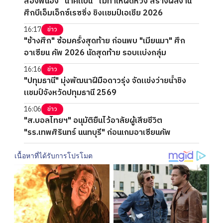
สองพี่น้อง “นาคแป้น” ไม่ทำให้ผิดหวัง สร้างผลงาน
ศึกบีเอ็มเอ็กซ์เรซซิ่ง ชิงแชมป์เอเชีย 2026
16:17
ข่าว
"ช้างศึก" ซ้อมครั้งสุดท้าย ก่อนพบ "เมียนมา" ศึก
อาเซียน คัพ 2026 นัดสุดท้าย รอบแบ่งกลุ่ม
16:16
ข่าว
"ปทุมธานี" มุ่งพัฒนาฝีมือดาวรุ่ง จัดแข่งว่ายน้ำชิง
แชมป์จังหวัดปทุมธานี 2569
16:06
ข่าว
"ส.บอลไทยฯ" อนุมัติยืนไว้อาลัยผู้เสียชีวิต
"รร.เทพศิรินทร์ นนทบุรี" ก่อนเกมอาเซียนคัพ