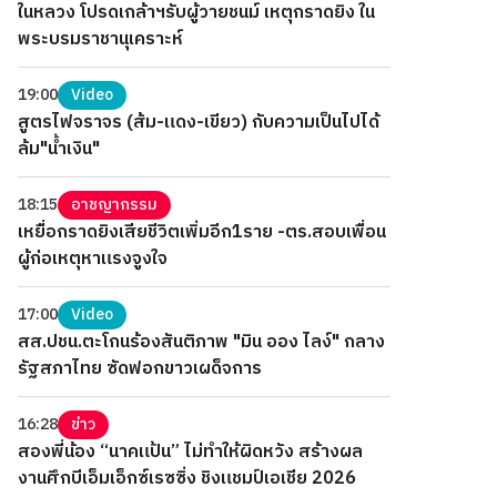
ในหลวง โปรดเกล้าฯรับผู้วายชนม์ เหตุกราดยิง ใน
พระบรมราชานุเคราะห์
19:00
Video
สูตรไฟจราจร (ส้ม-แดง-เขียว) กับความเป็นไปได้
ล้ม"น้ำเงิน"
18:15
อาชญากรรม
เหยื่อกราดยิงเสียชีวิตเพิ่มอีก1ราย -ตร.สอบเพื่อน
ผู้ก่อเหตุหาแรงจูงใจ
17:00
Video
สส.ปชน.ตะโกนร้องสันติภาพ "มิน ออง ไลง์" กลาง
รัฐสภาไทย ซัดฟอกขาวเผด็จการ
16:28
ข่าว
สองพี่น้อง “นาคแป้น” ไม่ทำให้ผิดหวัง สร้างผล
งานศึกบีเอ็มเอ็กซ์เรซซิ่ง ชิงแชมป์เอเชีย 2026