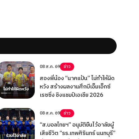
08 ส.ค. 69
ข่าว
สองพี่น้อง “นาคแป้น” ไม่ทำให้ผิด
หวัง สร้างผลงานศึกบีเอ็มเอ็กซ์
เรซซิ่ง ชิงแชมป์เอเชีย 2026
08 ส.ค. 69
ข่าว
“ส.บอลไทยฯ” อนุมัติยืนไว้อาลัยผู้
เสียชีวิต “รร.เทพศิรินทร์ นนทบุรี”