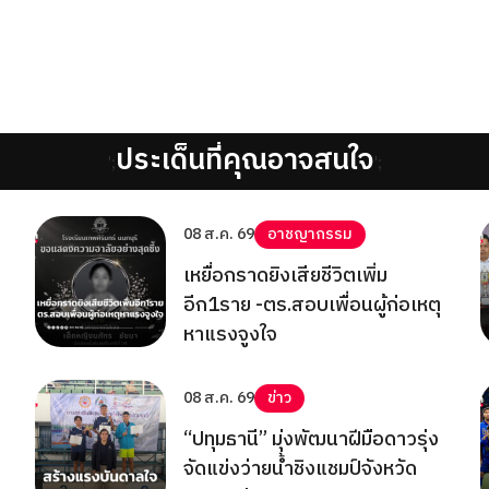
ประเด็นที่คุณอาจสนใจ
';
';
08 ส.ค. 69
อาชญากรรม
เหยื่อกราดยิงเสียชีวิตเพิ่ม
อีก1ราย -ตร.สอบเพื่อนผู้ก่อเหตุ
หาแรงจูงใจ
08 ส.ค. 69
ข่าว
“ปทุมธานี” มุ่งพัฒนาฝีมือดาวรุ่ง
จัดแข่งว่ายน้ำชิงแชมป์จังหวัด