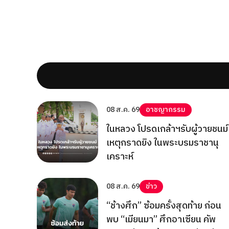
08 ส.ค. 69
อาชญากรรม
ในหลวง โปรดเกล้าฯรับผู้วายชนม์
เหตุกราดยิง ในพระบรมราชานุ
เคราะห์
08 ส.ค. 69
ข่าว
“ช้างศึก” ซ้อมครั้งสุดท้าย ก่อน
พบ “เมียนมา” ศึกอาเซียน คัพ