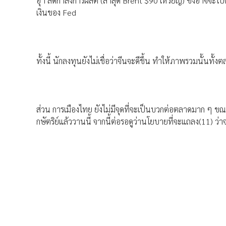
อุฯ ลดกำลังการผลิต (ล่าสุด Brent $90 เหรียญ) ซึ่งอาจจะไ
เงินของ Fed
ทั้งนี้ นักลงทุนยังไม่เชื่อว่าจีนจะดีชึ้น ทำให้ภาพรวมนั้นทั้ง
ส่วน การเมืองไทย ยังไม่มีจุดที่จะเป็นบวกต่อตลาดมาก ๆ
กษัตริย์แล้ววานนี้ จากนี้ต่อรอดูว่านโยบายที่จะแถลง(11) ว