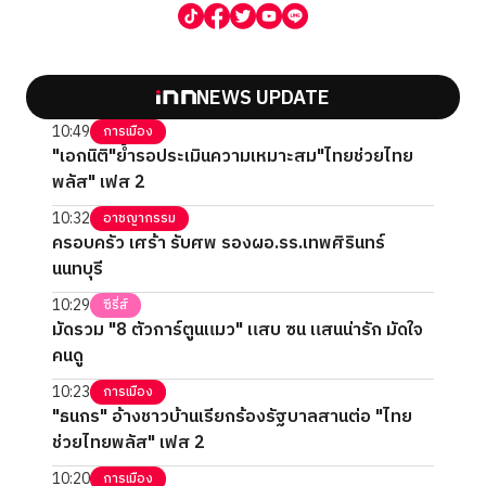
NEWS UPDATE
10:49
การเมือง
"เอกนิติ"ย้ำรอประเมินความเหมาะสม"ไทยช่วยไทย
พลัส" เฟส 2
10:32
อาชญากรรม
ครอบครัว เศร้า รับศพ รองผอ.รร.เทพศิรินทร์
นนทบุรี
10:29
ซีรี่ส์
มัดรวม "8 ตัวการ์ตูนแมว" แสบ ซน แสนน่ารัก มัดใจ
คนดู
10:23
การเมือง
"ธนกร" อ้างชาวบ้านเรียกร้องรัฐบาลสานต่อ "ไทย
ช่วยไทยพลัส" เฟส 2
10:20
การเมือง