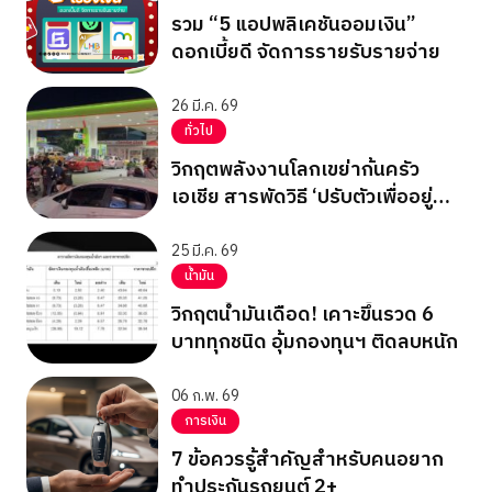
รวม “5 แอปพลิเคชันออมเงิน”
ดอกเบี้ยดี จัดการรายรับรายจ่าย
26 มี.ค. 69
ทั่วไป
วิกฤตพลังงานโลกเขย่าก้นครัว
เอเชีย สารพัดวิธี ‘ปรับตัวเพื่ออยู่
รอด’
25 มี.ค. 69
น้ำมัน
วิกฤตน้ำมันเดือด! เคาะขึ้นรวด 6
บาททุกชนิด อุ้มกองทุนฯ ติดลบหนัก
06 ก.พ. 69
การเงิน
7 ข้อควรรู้สำคัญสำหรับคนอยาก
ทำประกันรถยนต์ 2+