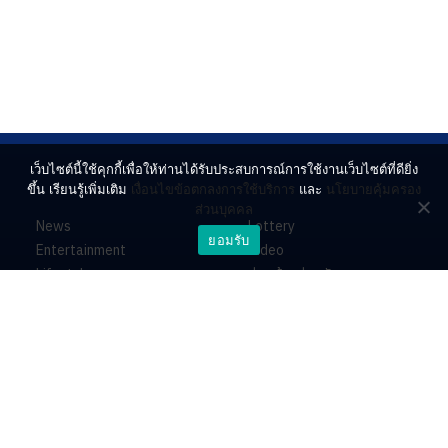
เว็บไซต์นี้ใช้คุกกี้เพื่อให้ท่านได้รับประสบการณ์การใช้งานเว็บไซต์ที่ดียิ่ง
ขึ้น เรียนรู้เพิ่มเติม
เงื่อนไขข้อตกลงการใช้บริการ
และ
นโยบายคุ้มครอง
ส่วนบุคคล
News
Lottery
ยอมรับ
Entertainment
Video
Lifestyle
ร่วมด้วยช่วยกัน
Horoscope
About
Contact
PR by Dataxet