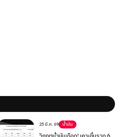
25 มี.ค. 69
น้ำมัน
วิกฤตน้ำมันเดือด! เคาะขึ้นรวด 6