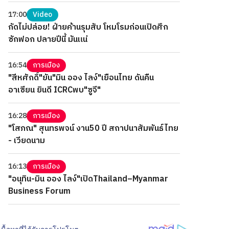
17:00
Video
กัดไม่ปล่อย! ฝ่ายค้านรุมสับ โหมโรมก่อนเปิดศึก
ซักฟอก ปลายปีนี้ มันแน่
16:54
การเมือง
"สีหศักดิ์"ยัน"มิน ออง ไลง์"เยือนไทย ดันคืน
อาเซียน ยินดี ICRCพบ"ซูจี"
16:28
การเมือง
"โสภณ" สุนทรพจน์ งาน50 ปี สถาปนาสัมพันธ์ไทย
- เวียดนาม
16:13
การเมือง
"อนุทิน-มิน ออง ไลง์"เปิดThailand–Myanmar
Business Forum