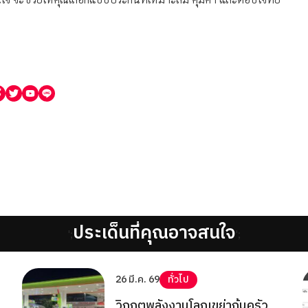
ประเด็นที่คุณอาจสนใจ
';
';
26 มี.ค. 69
ทั่วไป
วิกฤตพลังงานโลกเขย่าก้นครัว