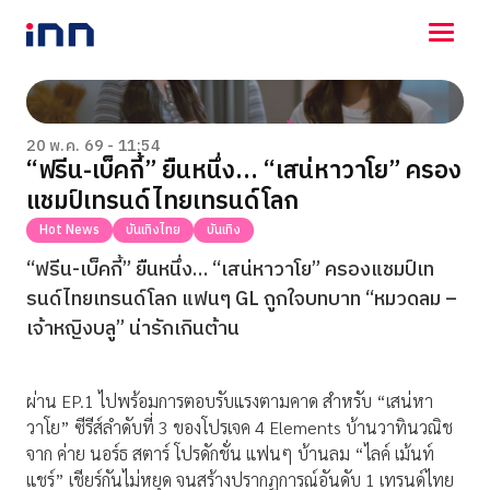
NEWS
ENTERTAINMENT
20 พ.ค. 69 - 11:54
“ฟรีน-เบ็คกี้” ยืนหนึ่ง… “เสน่หาวาโย” ครอง
LIFESTYLE
แชมป์เทรนด์ไทยเทรนด์โลก
HOROSCOPE
LOTTERY
Hot News
บันเทิงไทย
บันเทิง
VIDEO
“ฟรีน-เบ็คกี้” ยืนหนึ่ง… “เสน่หาวาโย” ครองแชมป์เท
ร่วมด้วยช่วยกัน
รนด์ไทยเทรนด์โลก แฟนๆ GL ถูกใจบทบาท “หมวดลม –
เจ้าหญิงบลู” น่ารักเกินต้าน
ผ่าน EP.1 ไปพร้อมการตอบรับแรงตามคาด สำหรับ “เสน่หา
วาโย” ซีรีส์ลำดับที่ 3 ของโปรเจค 4 Elements บ้านวาทินวณิช
จาก ค่าย นอร์ธ สตาร์ โปรดักชั่น แฟนๆ บ้านลม “ไลค์ เม้นท์
แชร์” เชียร์กันไม่หยุด จนสร้างปรากฏการณ์อันดับ 1 เทรนด์ไทย