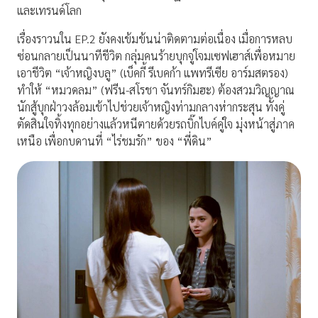
และเทรนด์โลก
เรื่องราวนใน EP.2 ยังคงเข้มข้นน่าติดตามต่อเนื่อง เมื่อการหลบ
ซ่อนกลายเป็นนาทีชีวิต กลุ่มคนร้ายบุกจู่โจมเซฟเฮาส์เพื่อหมาย
เอาชีวิต “เจ้าหญิงบลู” (เบ็คกี้ รีเบคก้า แพทรีเซีย อาร์มสตรอง)
ทำให้ “หมวดลม” (ฟรีน-สโรชา จันทร์กิมฮะ) ต้องสวมวิญญาณ
นักสู้บุกฝ่าวงล้อมเข้าไปช่วยเจ้าหญิงท่ามกลางห่ากระสุน ทั้งคู่
ตัดสินใจทิ้งทุกอย่างแล้วหนีตายด้วยรถบิ๊กไบค์คู่ใจ มุ่งหน้าสู่ภาค
เหนือ เพื่อกบดานที่ “ไร่ชมรัก” ของ “พี่ดิน”