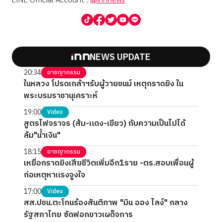
NEWS UPDATE
20:34
อาชญากรรม
ในหลวง โปรดเกล้าฯรับผู้วายชนม์ เหตุกราดยิง ใน
พระบรมราชานุเคราะห์
19:00
Video
สูตรไฟจราจร (ส้ม-แดง-เขียว) กับความเป็นไปได้
ล้ม"น้ำเงิน"
18:15
อาชญากรรม
เหยื่อกราดยิงเสียชีวิตเพิ่มอีก1ราย -ตร.สอบเพื่อนผู้
ก่อเหตุหาแรงจูงใจ
17:00
Video
สส.ปชน.ตะโกนร้องสันติภาพ "มิน ออง ไลง์" กลาง
รัฐสภาไทย ซัดฟอกขาวเผด็จการ