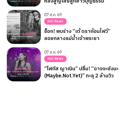
หลังสูญเสียลูกสาวบุญธรรม
07 ส.ค. 69
Hot News
ช็อก! พบร่าง “เต้ ดราก้อนไฟว์“
ลอยกลางแม่น้ำเจ้าพระยา
07 ส.ค. 69
Hot News
“โฟกัส ญาณิน” ปลื้ม! “อาจจะยังนะ
(Maybe.Not.Yet)” ทะลุ 2 ล้านวิว