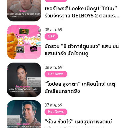
เซอร์ไพรส์ Looke เปิดรูป “โทโมะ”
ร่วมจักรวาล GELBOYS 2 ตอนแรก
8 ส.ค. นี้
08 ส.ค. 69
ซีรี่ส์
มัดรวม “8 ตัวการ์ตูนแมว” แสบ ซน
แสนน่ารัก มัดใจคนดู
08 ส.ค. 69
Hot News
“โอปอล สุชาตา” เคลื่อนไหว! เหตุ
นักเรียนกราดยิง
07 ส.ค. 69
Hot News
“ก้อง ห้วยไร่” เผยสุขภาพจิตแย่