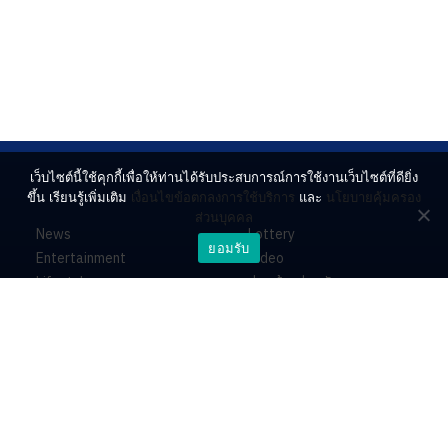
เว็บไซต์นี้ใช้คุกกี้เพื่อให้ท่านได้รับประสบการณ์การใช้งานเว็บไซต์ที่ดียิ่ง
ขึ้น เรียนรู้เพิ่มเติม
เงื่อนไขข้อตกลงการใช้บริการ
และ
นโยบายคุ้มครอง
ส่วนบุคคล
News
Lottery
ยอมรับ
Entertainment
Video
Lifestyle
ร่วมด้วยช่วยกัน
Horoscope
About
Contact
PR by Dataxet