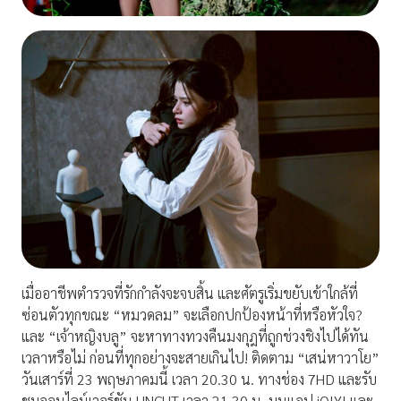
เมื่ออาชีพตำรวจที่รักกำลังจะจบสิ้น และศัตรูเริ่มขยับเข้าใกล้ที่
ซ่อนตัวทุกขณะ “หมวดลม” จะเลือกปกป้องหน้าที่หรือหัวใจ?
และ “เจ้าหญิงบลู” จะหาทางทวงคืนมงกุฎที่ถูกช่วงชิงไปได้ทัน
เวลาหรือไม่ ก่อนที่ทุกอย่างจะสายเกินไป! ติดตาม “เสน่หาวาโย”
วันเสาร์ที่ 23 พฤษภาคมนี้ เวลา 20.30 น. ทางช่อง 7HD และรับ
ชมออนไลน์เวอร์ชัน UNCUT เวลา 21.30 น. บนแอป iQIYI และ