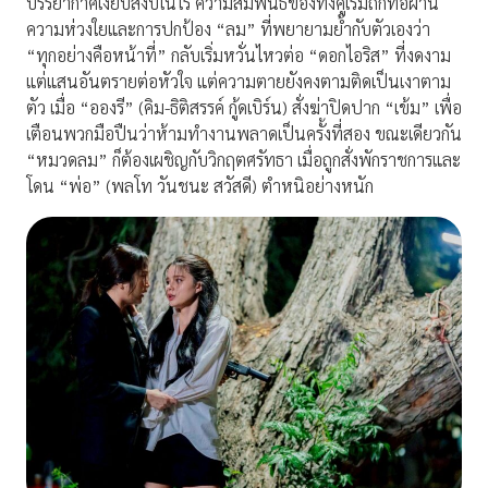
บรรยากาศเงียบสงบในไร่ ความสัมพันธ์ของทั้งคู่เริ่มถักทอผ่าน
ความห่วงใยและการปกป้อง “ลม” ที่พยายามย้ำกับตัวเองว่า
“ทุกอย่างคือหน้าที่” กลับเริ่มหวั่นไหวต่อ “ดอกไอริส” ที่งดงาม
แต่แสนอันตรายต่อหัวใจ แต่ความตายยังคงตามติดเป็นเงาตาม
ตัว เมื่อ “อองรี” (คิม-ธิติสรรค์ กู้ดเบิร์น) สั่งฆ่าปิดปาก “เข้ม” เพื่อ
เตือนพวกมือปืนว่าห้ามทำงานพลาดเป็นครั้งที่สอง ขณะเดียวกัน
“หมวดลม” ก็ต้องเผชิญกับวิกฤตศรัทธา เมื่อถูกสั่งพักราชการและ
โดน “พ่อ” (พลโท วันชนะ สวัสดี) ตำหนิอย่างหนัก