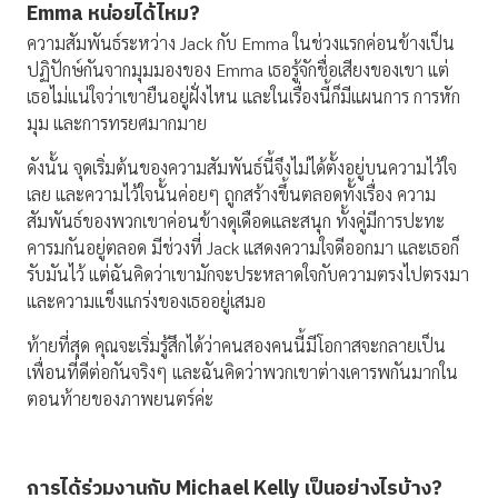
Emma
หน่อยได้ไหม
?
ความสัมพันธ์ระหว่าง Jack กับ Emma ในช่วงแรกค่อนข้างเป็น
ปฏิปักษ์กันจากมุมมองของ Emma เธอรู้จักชื่อเสียงของเขา แต่
เธอไม่แน่ใจว่าเขายืนอยู่ฝั่งไหน และในเรื่องนี้ก็มีแผนการ การหัก
มุม และการทรยศมากมาย
ดังนั้น จุดเริ่มต้นของความสัมพันธ์นี้จึงไม่ได้ตั้งอยู่บนความไว้ใจ
เลย และความไว้ใจนั้นค่อยๆ ถูกสร้างขึ้นตลอดทั้งเรื่อง ความ
สัมพันธ์ของพวกเขาค่อนข้างดุเดือดและสนุก ทั้งคู่มีการปะทะ
คารมกันอยู่ตลอด มีช่วงที่ Jack แสดงความใจดีออกมา และเธอก็
รับมันไว้ แต่ฉันคิดว่าเขามักจะประหลาดใจกับความตรงไปตรงมา
และความแข็งแกร่งของเธออยู่เสมอ
ท้ายที่สุด คุณจะเริ่มรู้สึกได้ว่าคนสองคนนี้มีโอกาสจะกลายเป็น
เพื่อนที่ดีต่อกันจริงๆ และฉันคิดว่าพวกเขาต่างเคารพกันมากใน
ตอนท้ายของภาพยนตร์ค่ะ
การได้ร่วมงานกับ
Michael Kelly
เป็นอย่างไรบ้าง
?