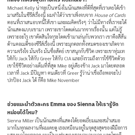
หลังจากครั้งสุดท้ายที่เราได้เห็นเขา?
Michael Kelly น่าจะเป็นหนึ่งในนักแสดงที่ดีที่สุดที่เราเคยได้เข้า
มาเสริมในซีรีส์เรื่องนี้ ผมจำได้ว่าเขาเพิ่งจบจาก
House of Cards
ตอนที่เราเสนอบทนี้ให้เขา และผมคิดจริงๆ ว่าไม่มีทางที่เราจะได้
นักแสดงแบบเขามา เพราะเขาโดดเด่นมากจากเรื่องนั้น แต่ไม่รู้
เพราะอะไร เขาตัดสินใจกระโดดเข้ามาเล่นกับพวกเรา เขาคือสีสัน
ด้านคอเมดี้ของซีรีส์เรื่องนี้ เพราะมุกตลกทั้งหมดของเขาเกิดจาก
ความจริงใจ มันจริง มันซื่อสัตย์ เขาสนุกกับชีวิต เพราะเขาทุ่มเท
ให้กับ Jack ให้กับ Greer ให้กับ CIA และยังรวมถึงการใช้ชีวิตด้วย
เขาใช้ชีวิตอย่างเต็มที่ที่สุด Mike อยู่เคียงข้าง Jack มาโดยตลอด
เวลาที่ Jack มีปัญหา คนเดียวที่ Greer รู้ว่าน่าเชื่อถือพอจะไป
ปกป้อง Jack ได้ ก็คือ Mike November
ช่วยแนะนำตัวละคร
Emma ของ Sienna ให้เรารู้จัก
หน่อยได้ไหม?
Sienna Miller เป็นนักแสดงที่แสดงได้ยอดเยี่ยมและสม่ำเสมอ
มากในทุกผลงานที่ผมเคยดู เธอเหมือนอยู่ในจุดสูงสุดของฝีมือการ
แสดงมาโดยตลอด ผมเป็นแฟนของเธอมานานมาก และโชคดี