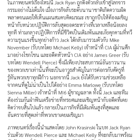
ในภาพยนตร์เรื่องใหม่นี้ Jack Ryan ถูกดึงตัวกลับเข้าสู่โลกจาร
กรรมอย่างไม่เต็มใจ เมื่อภารกิจลับระดับนานาชาติเกิดความผิด
พลาดจนเผยให้เห็นแผนสมคบคิดมรณะ เขาถูกบีบให้ต้องเผชิญ
หน้ากับหน่วยปฏิบัติการลับสุดยอดระหว่างที่เวลาเหลือน้อยลง
ทุกที ท่ามกลางปฏิบัติการที่มีชีวิตเป็นเดิมพันและภัยคุกคามที่ทวี
ความรุนแรงขึ้นทุกย่างก้าว Jack ได้กลับมารวมตัวกับ Mike
November (รับบทโดย Michael Kelly) เจ้าหน้าที่ CIA ผู้ผ่านศึก
มาอย่างโชกโชน และอดีตหัวหน้า CIA อย่าง James Greer (รับ
บทโดย Wendell Pierce) ซึ่งมีเพียงประสบการณ์อันยาวนาน
ของพวกเขาเท่านั้นที่จะเป็นอาวุธสำคัญในการต่อกรกับศัตรูที่
รู้ทันพวกเขาทุกฝีก้าว นอกจากนี้ Jack ยังได้รับความช่วยเหลือ
จากคนที่ดูไม่น่าเป็นไปได้อย่าง Emma Marlowe (รับบทโดย
Sienna Miller) เจ้าหน้าที่ MI6 ผู้ชาญฉลาด ทั้งนี้ Jack และทีม
ต้องร่วมกันฝ่าฟันเครือข่ายที่ทรยศและเผชิญหน้ากับอดีตที่เคย
คิดว่าจบสิ้นไปแล้ว กลายเป็นภารกิจที่มีเดิมพันสูงที่สุดและ
อันตรายที่สุดเท่าที่พวกเขาเคยเผชิญมา
ภาพยนตร์เรื่องนี้นำแสดงโดย John Krasinski ในบท Jack Ryan
ร่วมด้วย Wendell Pierce และ Michael Kelly ที่จะกลับมาพร้อม