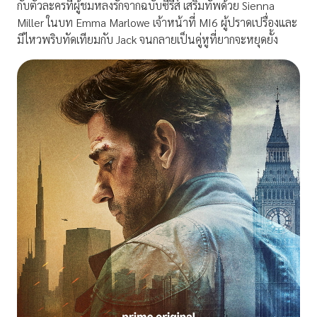
กับตัวละครที่ผู้ชมหลงรักจากฉบับซีรีส์ เสริมทัพด้วย Sienna
Miller ในบท Emma Marlowe เจ้าหน้าที่ MI6 ผู้ปราดเปรื่องและ
มีไหวพริบทัดเทียมกับ Jack จนกลายเป็นคู่หูที่ยากจะหยุดยั้ง