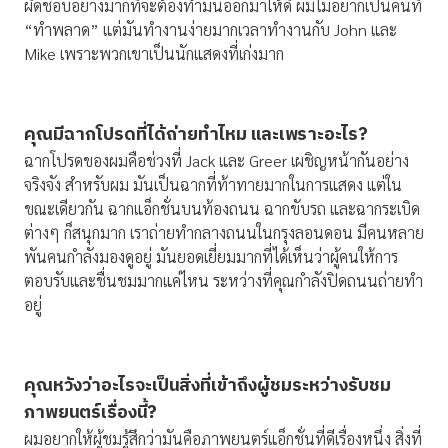
ผิดชอบอย่างมากที่จะต้องทำมันออกมาให้ดี ผมไม่อยากเป็นคนที่
“ทำพลาด” แต่มันทำงานง่ายมากเวลาทำงานกับ John และ
Mike เพราะพวกเขาเป็นนักแสดงที่เก่งมาก
คุณมีฉากโปรดที่ได้ถ่ายทำไหม และเพราะอะไร
?
ฉากโปรดของผมคือช่วงที่ Jack และ Greer เผชิญหน้ากันอย่าง
จริงจัง สำหรับผม มันเป็นฉากที่ท้าทายมากในการแสดง แต่ใน
ขณะเดียวกัน ฉากแอ็กชั่นบนท้องถนน ฉากขับรถ และฉากระเบิด
ต่างๆ ก็สนุกมาก เราถ่ายทำกลางถนนในกรุงลอนดอน มีคนหลาย
พันคนกำลังมองดูอยู่ มันยอดเยี่ยมมากที่ได้เห็นว่าผู้คนให้การ
ตอบรับและชื่นชมมากแค่ไหน ระหว่างที่คุณกำลังปิดถนนถ่ายทำ
อยู่
คุณหวังว่าอะไรจะเป็นสิ่งที่เข้าถึงผู้ชมระหว่างรับชม
ภาพยนตร์เรื่องนี้
?
ผมอยากให้ผู้ชมรู้สึกว่ามันคือภาพยนตร์แอ็กชั่นที่ดีเรื่องหนึ่ง สิ่งที่