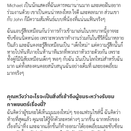
Michael เป็นนักแสดงที่ฉันเคารพมานานมาก และเคยฝันอยาก
ร่วมงานด้วย เขาเป็นคนน่าหลงใหล ใจดี และตลกมาก ส่วนเขา
กับ John ก็มีความสัมพันธ์แบบพี่น้องที่แน่นแฟ้นจริงๆ
ฉันแอบรู้สึกเหมือนกันว่าการก้าวเข้ามาเล่นในบทบาทนี้อาจจะ
ซับซ้อนนิดหน่อย เพราะพวกเขาทำงานร่วมกันในซีรีส์นี้มาหลาย
ปีแล้ว และฉันคงจะรู้สึกเหมือนเป็น “เด็กใหม่” แต่ความรู้สึกนั้นก็
หายไปทันทีภายในห้านาทีแรกที่พวกเราหัวเราะด้วยกัน เพราะ
ทั้งคู่ก็มีนิสัยเหมือนเด็กๆ พอๆ กับฉัน มันเป็นโลกใหม่สำหรับฉัน
มาก แต่ทั้งสองคนคอยสนับสนุนฉันอย่างเต็มที่ และยอดเยี่ยม
มากจริงๆ
คุณหวังว่าอะไรจะเป็นสิ่งที่เข้าถึงผู้ชมระหว่างรับชม
ภาพยนตร์เรื่องนี้
?
ฉันคิดว่าผู้ชมจะได้เห็นมุมมองใหม่ๆ ของแฟรนไชส์นี้ ฉันคิดว่า
ท้ายที่สุดแล้ว คุณจะได้รู้จักตัวละครต่างๆ มากขึ้น ฉากหลังของ
เรื่องก็น่าทึ่ง และฉากแอ็กชั่นก็ทำออกมาได้ยอดเยี่ยมและซับซ้อน