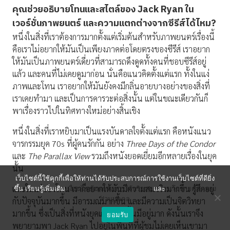
คุณช่วยอธิบายโทนและสไตล์ของ
Jack Ryan
ใน
เวอร์ชั่นภาพยนตร์ และความแตกต่างจากซีรีส์ได้ไหม
?
หนึ่งในสิ่งที่เราต้องการมากตั้งแต่เริ่มต้นสำหรับภาพยนตร์เรื่องนี้
คือเราไม่อยากให้มันเป็นเพียงภาคต่อโดยตรงของซีรีส์ เราอยาก
ให้มันเป็นภาพยนตร์เดี่ยวที่สามารถดึงดูดทั้งคนที่ชอบซีรีส์อยู่
แล้ว และคนที่ไม่เคยดูมาก่อน นั่นคือแนวคิดตั้งแต่แรก ทั้งในแง่
ภาพและโทน เราอยากให้มันยังคงมีกลิ่นอายบางอย่างของสิ่งที่
เราเคยทำมา และเป็นการคารวะต่อสิ่งนั้น แต่ในขณะเดียวกันก็
พาเรื่องราวไปในทิศทางใหม่อย่างสิ้นเชิง
หนึ่งในสิ่งที่เราหยิบมาเป็นแรงบันดาลใจตั้งแต่แรก คือหนังแนว
จารกรรมยุค 70s ที่ผู้คนรักกัน อย่าง
Three Days of the Condor
และ
The Parallax View
รวมถึงหนังยอดเยี่ยมอีกหลายเรื่องในยุค
นั้น
เว็บไซต์นี้ใช้คุกกี้เพื่อให้ท่านได้รับประสบการณ์การใช้งานเว็บไซต์ที่ดียิ่ง
และในแง่ของโทน เราก็อยากให้มันมีความสมจริงมากขึ้น รู้สึกอยู่
ขึ้น เรียนรู้เพิ่มเติม
เงื่อนไขข้อตกลงการใช้บริการ
และ
นโยบายคุ้มครอง
ส่วนบุคคล
กับปัจจุบันมากขึ้น มีอารมณ์มากขึ้น และมีความเป็นจิตวิทยา
มากขึ้น ซึ่งเป็นสิ่งที่หนังยุคเก่าเหล่านั้นมีอยู่มาก ดังนั้นเราจึง
ยอมรับ
พยายามพา Jack Ryan ไปอยู่ในพื้นที่ที่ผู้ชมไม่เคยเห็นเขามา