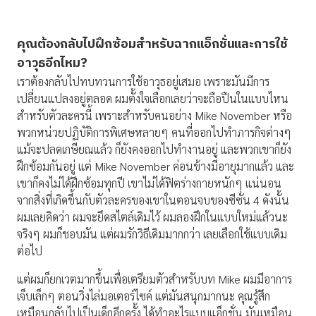
คุณต้องกลับไปฝึกซ้อมสำหรับฉากแอ็กชั่นและการใช้
อาวุธอีกไหม
?
เราต้องกลับไปทบทวนการใช้อาวุธอยู่เสมอ เพราะมันมีการ
เปลี่ยนแปลงอยู่ตลอด ผมตั้งใจเลือกเลยว่าจะถือปืนในแบบไหน
สำหรับตัวละครนี้ เพราะสำหรับคนอย่าง Mike November หรือ
พวกหน่วยปฏิบัติการพิเศษหลายๆ คนที่ออกไปทำภารกิจต่างๆ
แม้จะปลดเกษียณแล้ว ก็ยังคงออกไปทำงานอยู่ และพวกเขาก็ยัง
ฝึกซ้อมกันอยู่ แต่ Mike November ค่อนข้างมีอายุมากแล้ว และ
เขาก็คงไม่ได้ฝึกซ้อมทุกปี เขาไม่ได้ฟิตร่างกายหนักๆ แน่นอน
จากสิ่งที่เกิดขึ้นกับตัวละครของเขาในตอนจบของซีซั่น 4 ดังนั้น
ผมเลยคิดว่า ผมจะยึดสไตล์เดิมไว้ ผมลองฝึกในแบบใหม่แล้วนะ
จริงๆ ผมก็ชอบมัน แต่ผมรักวิธีเดิมมากกว่า เลยเลือกใช้แบบเดิม
ต่อไป
แต่ผมก็ยกเวตมากขึ้นเพื่อเตรียมตัวสำหรับบท Mike ผมมีอาการ
เจ็บเล็กๆ ตอนวิ่งไล่มอเตอร์ไซค์ แต่มันสนุกมากนะ คุณรู้สึก
เหมือนกลับไปเป็นเด็กอีกครั้ง ได้ทำอะไรแบบแอ็กชั่น มันเหมือน