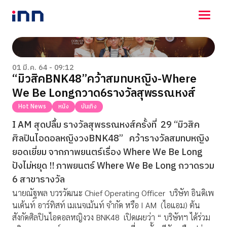
NEWS
ENTERTAINMENT
01 มี.ค. 64 - 09:12
“มิวสิคBNK48”คว้าสมทบหญิง-Where
LIFESTYLE
We Be Longกวาด6รางวัลสุพรรณหงส์
HOROSCOPE
LOTTERY
Hot News
หนัง
บันเทิง
VIDEO
I AM สุดปลื้ม รางวัลสุพรรณหงส์ครั้งที่
29 “มิวสิค
ร่วมด้วยช่วยกัน
ศิลปินไอดอลหญิงวงBNK48”
คว้ารางวัลสมทบหญิง
ยอดเยี่ยม จากภาพยนตร์เรื่อง Where We Be Long
ปังไม่หยุด !! ภาพยนตร์ Where We Be Long กวาดรวม
6 สาขารางวัล
นายณัฐพล บวรวัฒนะ Chief Operating Officer
บริษัท อินดิเพ
นเด้นท์ อาร์ทิสท์ เมเนจเม้นท์ จำกัด หรือ I AM
(ไอแอม) ต้น
สังกัดศิลปินไอดอลหญิงวง BNK48
เปิดเผยว่า “ บริษัทฯ ได้ร่วม