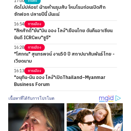
17:00
Video
กัดไม่ปล่อย! ฝ่ายค้านรุมสับ โหมโรมก่อนเปิดศึก
ซักฟอก ปลายปีนี้ มันแน่
16:54
การเมือง
"สีหศักดิ์"ยัน"มิน ออง ไลง์"เยือนไทย ดันคืนอาเซียน
ยินดี ICRCพบ"ซูจี"
16:28
การเมือง
"โสภณ" สุนทรพจน์ งาน50 ปี สถาปนาสัมพันธ์ไทย -
เวียดนาม
16:13
การเมือง
"อนุทิน-มิน ออง ไลง์"เปิดThailand–Myanmar
Business Forum