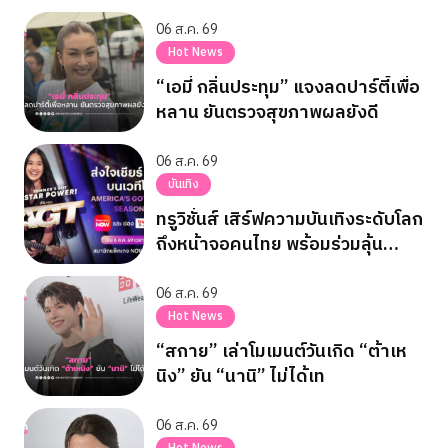
ประสบอุบัติเหตุทางรถยนต์
06 ส.ค. 69
Hot News
“เอมี่ กลิ่นประทุม” แจงลดปาร์ตี้เพื่อ
หลาน ยันตรวจสุขภาพผลยังดี
06 ส.ค. 69
บันเทิง
ทรูวิชั่นส์ เสิร์ฟความบันเทิงระดับโลก
ถึงหน้าจอคนไทย พร้อมร่วมลุ้น
“เนเน่ รอยัล” ใน AMERICA’S GOT
TALENT SEASON 21
06 ส.ค. 69
Hot News
“สกาย” เล่าโมเมนต์วันเกิด “ต้าเห
นิง” ยัน “นานิ” ไม่ได้เท
06 ส.ค. 69