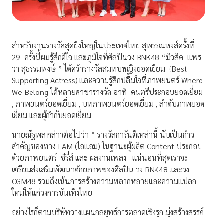
​สำหรับงานรางวัลสุดยิ่งใหญ่ในประเทศไทย สุพรรณหงส์ครั้งที่
29
ครั้งนี้ผมรู้สึกดีใจ และภูมิใจที่ศิลปินวง BNK48 “มิวสิค- แพร
วา สุธรรมพงษ์ ” ได้คว้ารางวัลสมทบหญิงยอดเยี่ยม
(Best
Supporting Actress) และความรู้สึกปลื้มใจที่ภาพยนตร์ Where
We Belong ได้หลายสาขารางวัล อาทิ
ดนตรีประกอบยอดเยี่ยม
, ภาพยนตร์ยอดเยี่ยม , บทภาพยนตร์ยอดเยี่ยม , ลำดับภาพยอด
เยี่ยม และผู้กำกับยอดเยี่ยม
นายณัฐพล กล่าวต่อไปว่า “ รางวัลการันตีเหล่านี้ นับเป็นก้าว
สำคัญของทาง I AM (ไอแอม) ในฐานะผู้ผลิต Content ประกอบ
ด้วยภาพยนตร์
ซีรี่ส์ และ ผลงานเพลง
แน่นอนที่สุดเราจะ
เตรียมส่งเสริมพัฒนาศักยภาพของศิลปิน วง BNK48 และวง
CGM48 รวมถึงเน้นการสร้างความหลากหลายและความแปลก
ใหม่ให้แก่วงการบันเทิงไทย
อย่างไรก็ตามบริษัทวางแผนกลยุทธ์การตลาดเชิงรุก มุ่งสร้างสรรค์