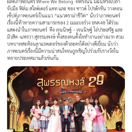
ผลิตภาพยนตร์ Where We Belong -ที่ตรงนั้น มีฉันหรือเปล่า
จับมือ ฟิล์ม สไลด์เดอร์ แคท และ ซอง ซาวด์ โปรดักชัน วางคอน
เซ็ปต์ภาพยนตร์เป็นแนว “แนวดราม่าชีวิต” นับว่าภาพยนตร์
เรื่องนี้ท้าทายความสามารถของ 2 เมมเบอร์วง BNK48 ได้ร่วม
แสดงนำในภาพยนตร์
คือ เจนนิษฐ์ – เจนนิษฐ์ โอ่ประเสริฐ และ
มิวสิค -แพรวา สุธรรมพงษ์ ทั้งสองคนตั้งใจทำงานอย่างมาก สวม
บทบาทสะท้อนคาแรคเตอร์ของตัวละครได้อย่างดีเยี่ยม นับว่า
ภาพยนตร์เรื่องนี้มีความน่าสนใจจนถูกเชิญไปร่วมรับรางวัลใน
หลายประเทศมาแล้วเช่นกัน