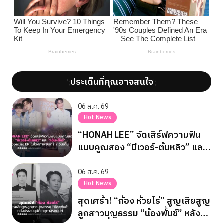
ประเด็นที่คุณอาจสนใจ
';
';
06 ส.ค. 69
Hot News
“HONAH LEE” จัดเสิร์ฟความฟิน
แบบคูณสอง “บีเวอร์-ต้นหลิว” และ
“เงิน-โอ๊ต” Special EP ในโรง
ภาพยนตร์ 2 วันเต็ม
06 ส.ค. 69
Hot News
สุดเศร้า! “ก้อง ห้วยไร่” สูญเสียสูญ
ลูกสาวบุญธรรม “น้องพั้นช์” หลัง