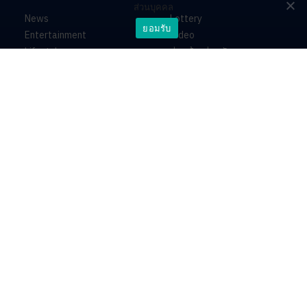
ส่วนบุคคล
News
Lottery
ยอมรับ
Entertainment
Video
Lifestyle
ร่วมด้วยช่วยกัน
Horoscope
About
Contact
PR by Dataxet