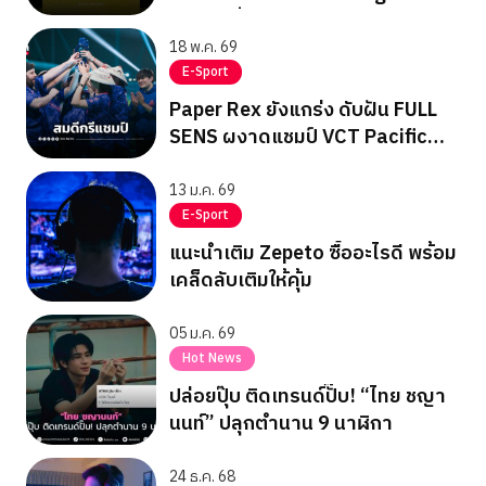
สัปดาห์ที่ 2
18 พ.ค. 69
E-Sport
Paper Rex ยังแกร่ง ดับฝัน FULL
SENS ผงาดแชมป์ VCT Pacific
Stage 1
13 ม.ค. 69
E-Sport
แนะนำเติม Zepeto ซื้ออะไรดี พร้อม
เคล็ดลับเติมให้คุ้ม
05 ม.ค. 69
Hot News
ปล่อยปุ๊บ ติดเทรนด์ปั๊บ! “ไทย ชญา
นนท์” ปลุกตำนาน 9 นาฬิกา
24 ธ.ค. 68