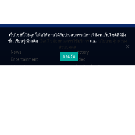
เว็บไซต์นี้ใช้คุกกี้เพื่อให้ท่านได้รับประสบการณ์การใช้งานเว็บไซต์ที่ดียิ่ง
ขึ้น เรียนรู้เพิ่มเติม
เงื่อนไขข้อตกลงการใช้บริการ
และ
นโยบายคุ้มครอง
ส่วนบุคคล
News
Lottery
ยอมรับ
Entertainment
Video
Lifestyle
ร่วมด้วยช่วยกัน
Horoscope
About
Contact
PR by Dataxet