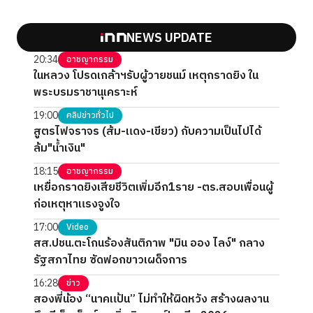
NEWS UPDATE
20:34
อาชญากรรม
ในหลวง โปรดเกล้าฯรับผู้วายชนม์ เหตุกราดยิง ใน
พระบรมราชานุเคราะห์
19:00
คลิปข่าวทั่วไป
สูตรไฟจราจร (ส้ม-แดง-เขียว) กับความเป็นไปได้
ล้ม"น้ำเงิน"
18:15
อาชญากรรม
เหยื่อกราดยิงเสียชีวิตเพิ่มอีก1ราย -ตร.สอบเพื่อนผู้
ก่อเหตุหาแรงจูงใจ
17:00
Video
สส.ปชน.ตะโกนร้องสันติภาพ "มิน ออง ไลง์" กลาง
รัฐสภาไทย ซัดฟอกขาวเผด็จการ
16:28
ข่าว
สองพี่น้อง “นาคแป้น” ไม่ทำให้ผิดหวัง สร้างผลงาน