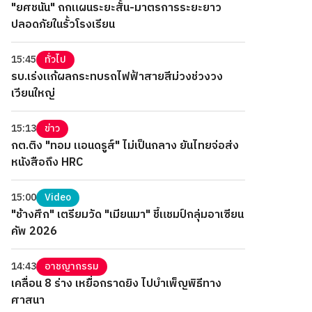
"ยศชนัน" ถกแผนระยะสั้น-มาตรการระยะยาว
ปลอดภัยในรั้วโรงเรียน
15:45
ทั่วไป
รบ.เร่งแก้ผลกระทบรถไฟฟ้าสายสีม่วงช่วงวง
เวียนใหญ่
15:13
ข่าว
กต.ติง "ทอม แอนดรูส์" ไม่เป็นกลาง ยันไทยจ่อส่ง
หนังสือถึง HRC
15:00
Video
"ช้างศึก" เตรียมวัด "เมียนมา" ชี้แชมป์กลุ่มอาเซียน
คัพ 2026
14:43
อาชญากรรม
เคลื่อน 8 ร่าง เหยื่อกราดยิง ไปบำเพ็ญพิธีทาง
ศาสนา