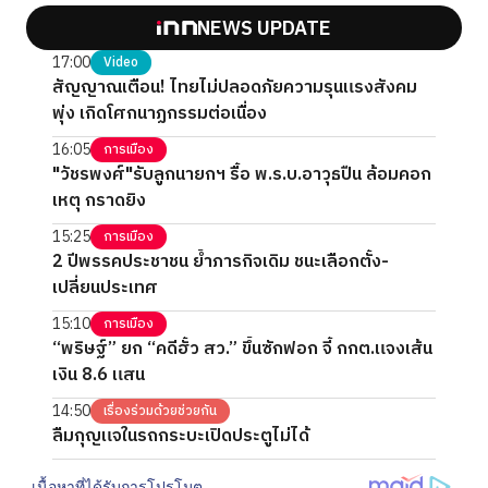
NEWS UPDATE
17:00
Video
สัญญาณเตือน! ไทยไม่ปลอดภัยความรุนแรงสังคม
พุ่ง เกิดโศกนาฏกรรมต่อเนื่อง
16:05
การเมือง
"วัชรพงศ์"รับลูกนายกฯ รื้อ พ.ร.บ.อาวุธปืน ล้อมคอก
เหตุ กราดยิง
15:25
การเมือง
2 ปีพรรคประชาชน ย้ำภารกิจเดิม ชนะเลือกตั้ง-
เปลี่ยนประเทศ
15:10
การเมือง
“พริษฐ์” ยก “คดีฮั้ว สว.” ขึ้นซักฟอก จี้ กกต.แจงเส้น
เงิน 8.6 แสน
14:50
เรื่องร่วมด้วยช่วยกัน
ลืมกุญแจในรถกระบะเปิดประตูไม่ได้