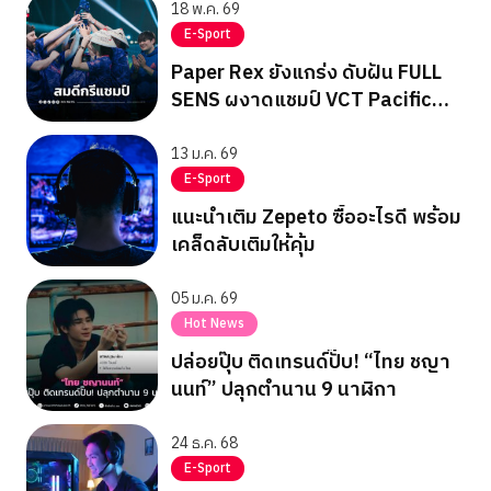
18 พ.ค. 69
E-Sport
Paper Rex ยังแกร่ง ดับฝัน FULL
SENS ผงาดแชมป์ VCT Pacific
Stage 1
13 ม.ค. 69
E-Sport
แนะนำเติม Zepeto ซื้ออะไรดี พร้อม
เคล็ดลับเติมให้คุ้ม
05 ม.ค. 69
Hot News
ปล่อยปุ๊บ ติดเทรนด์ปั๊บ! “ไทย ชญา
นนท์” ปลุกตำนาน 9 นาฬิกา
24 ธ.ค. 68
E-Sport