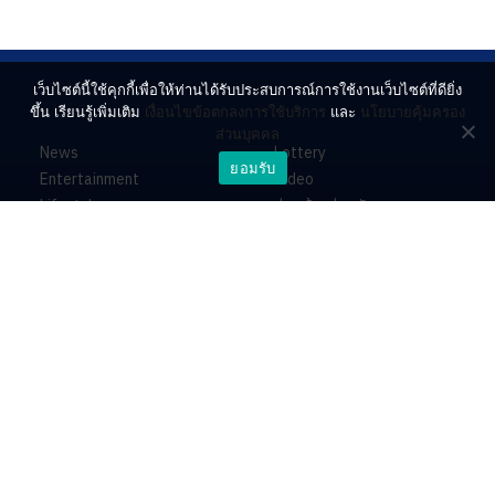
เว็บไซต์นี้ใช้คุกกี้เพื่อให้ท่านได้รับประสบการณ์การใช้งานเว็บไซต์ที่ดียิ่ง
ขึ้น เรียนรู้เพิ่มเติม
เงื่อนไขข้อตกลงการใช้บริการ
และ
นโยบายคุ้มครอง
ส่วนบุคคล
News
Lottery
ยอมรับ
Entertainment
Video
Lifestyle
ร่วมด้วยช่วยกัน
Horoscope
About
Contact
PR by Dataxet