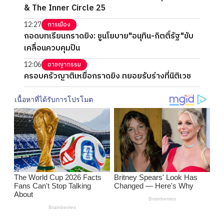
& The Inner Circle 25
12:27
การเมือง
ถอดบทเรียนกราดยิง: ชูนโยบาย"อนุทิน-กิตติ์รัฐ"ขับ
เคลื่อนควบคุมปืน
12:06
อาชญากรรม
ครอบครัวญาติเหยื่อกราดยิง ทยอยรับร่างที่นิติเวช