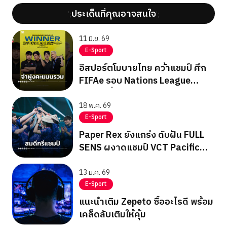
ประเด็นที่คุณอาจสนใจ
';
';
11 มิ.ย. 69
E-Sport
อีสปอร์ตโมบายไทย คว้าแชมป์ ศึก
FIFAe รอบ Nations League
สัปดาห์ที่ 2
18 พ.ค. 69
E-Sport
Paper Rex ยังแกร่ง ดับฝัน FULL
SENS ผงาดแชมป์ VCT Pacific
Stage 1
13 ม.ค. 69
E-Sport
แนะนำเติม Zepeto ซื้ออะไรดี พร้อม
เคล็ดลับเติมให้คุ้ม