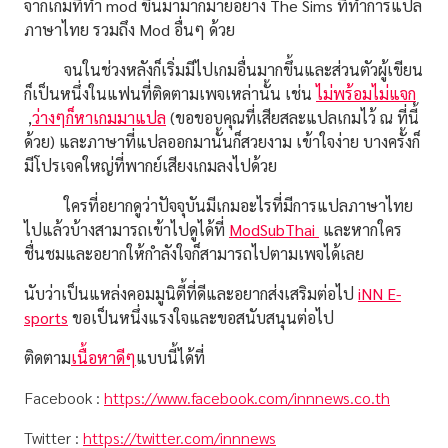
จากเกมที่ทำ mod ขึ้นมามากมายอย่าง The Sims ที่ทำการแปล
ภาษาไทย รวมถึง Mod อื่นๆ ด้วย
จนในช่วงหลังก็เริ่มมีไปเกมอื่นมากขึ้นและส่วนตัวผู้เขียน
ก็เป็นหนึ่งในแฟนที่ติดตามเพจเหล่านั้น เช่น
ไม่พร้อมไม่แจก
,
ว่างๆก็หาเกมมาแปล
(ขอขอบคุณที่เสียสละแปลเกมไว้ ณ ที่นี้
ด้วย) และภาษาที่แปลออกมานั้นก็สวยงาม เข้าใจง่าย บางครั้งก็
มีโปรเจคใหญ่ที่พากย์เสียงเกมลงไปด้วย
ใครที่อยากดูว่าปัจจุบันมีเกมอะไรที่มีการแปลภาษาไทย
ไปแล้วบ้างสามารถเข้าไปดูได้ที่
ModSubThai
และหากใคร
ชื่นชมและอยากให้กำลังใจก็สามารถไปตามเพจได้เลย
นับว่าเป็นแหล่งคอมมูนิตี้ที่ดีและอยากส่งเสริมต่อไป
iNN E-
sports
ขอเป็นหนึ่งแรงใจและขอสนับสนุนต่อไป
ติดตาม
เนื้อหาดีๆ
แบบนี้ได้ที่
Facebook :
https://www.facebook.com/innnews.co.th
Twitter :
https://twitter.com/innnews