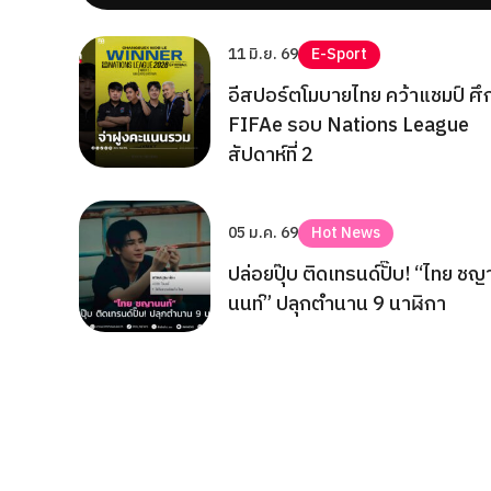
11 มิ.ย. 69
E-Sport
อีสปอร์ตโมบายไทย คว้าแชมป์ ศึ
FIFAe รอบ Nations League
สัปดาห์ที่ 2
05 ม.ค. 69
Hot News
ปล่อยปุ๊บ ติดเทรนด์ปั๊บ! “ไทย ชญ
นนท์” ปลุกตำนาน 9 นาฬิกา