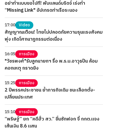
อย่าทำแบบขอไปที! พับแลนด์บริดจ์ เร่งทำ
“Missing Link" อัปเกรดท่าเรือระนอง
17:00
Video
สัญญาณเตือน! ไทยไม่ปลอดภัยความรุนแรงสังคม
พุ่ง เกิดโศกนาฏกรรมต่อเนื่อง
16:05
การเมือง
"วัชรพงศ์"รับลูกนายกฯ รื้อ พ.ร.บ.อาวุธปืน ล้อม
คอกเหตุ กราดยิง
15:25
การเมือง
2 ปีพรรคประชาชน ย้ำภารกิจเดิม ชนะเลือกตั้ง-
เปลี่ยนประเทศ
15:10
การเมือง
“พริษฐ์” ยก “คดีฮั้ว สว.” ขึ้นซักฟอก จี้ กกต.แจง
เส้นเงิน 8.6 แสน