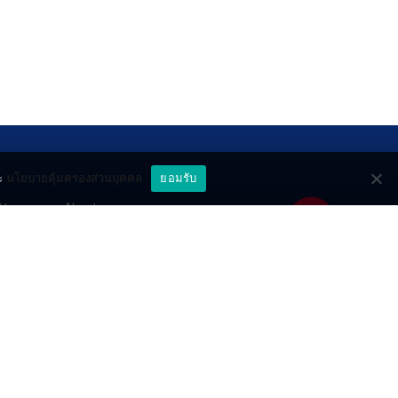
ะ
นโยบายคุ้มครองส่วนบุคคล
ยอมรับ
ttery
About
deo
Contact
วมด้วยช่วยกัน
PR by Dataxet
ll rights reserved.