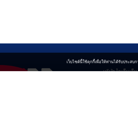
เว็บไซต์นี้ใช้คุกกี้เพื่อให้ท่านได้รับประสบกา
บริษัท ไอเอ็นเอ็
499 อาคารเบญ
แขวงลาดยาว เข
02-730-2424
innnews@gmai