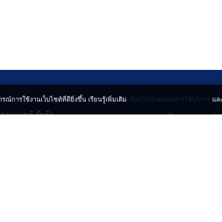
รณ์การใช้งานเว็บไซต์ที่ดียิ่งขึ้น เรียนรู้เพิ่มเติม
เงื่อนไขข้อตกลงการใช้บริการ
แล
น คอนเนกซ์ จำกัด
News
Lo
จจินดา ถนนกำแพงเพชร 6
Entertainment
Vi
ตจตุจักร กรุงเทพฯ 10900
Lifestyle
ร่
Horoscope
l.com
© 2024 INN NEWS. A