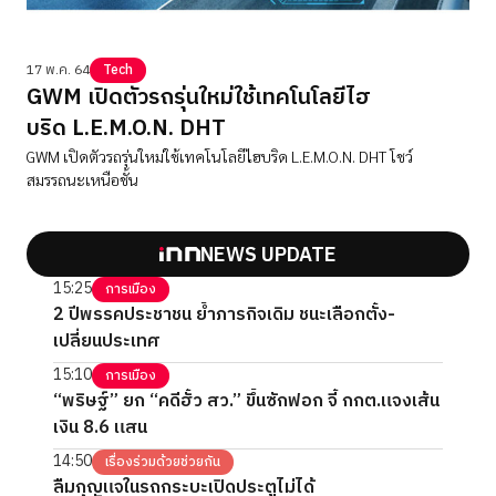
17 พ.ค. 64
Tech
GWM เปิดตัวรถรุ่นใหม่ใช้เทคโนโลยีไฮ
บริด L.E.M.O.N. DHT
GWM เปิดตัวรถรุ่นใหม่ใช้เทคโนโลยีไฮบริด L.E.M.O.N. DHT โชว์
สมรรถนะเหนือชั้น
NEWS UPDATE
15:25
การเมือง
2 ปีพรรคประชาชน ย้ำภารกิจเดิม ชนะเลือกตั้ง-
เปลี่ยนประเทศ
15:10
การเมือง
“พริษฐ์” ยก “คดีฮั้ว สว.” ขึ้นซักฟอก จี้ กกต.แจงเส้น
เงิน 8.6 แสน
14:50
เรื่องร่วมด้วยช่วยกัน
ลืมกุญแจในรถกระบะเปิดประตูไม่ได้