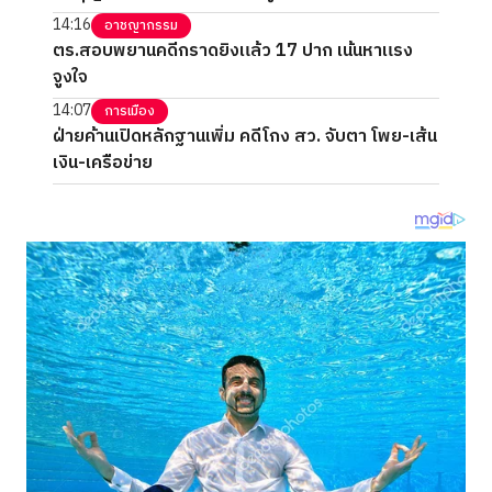
14:16
อาชญากรรม
ตร.สอบพยานคดีกราดยิงแล้ว 17 ปาก เน้นหาแรง
จูงใจ
14:07
การเมือง
ฝ่ายค้านเปิดหลักฐานเพิ่ม คดีโกง สว. จับตา โพย-เส้น
เงิน-เครือข่าย