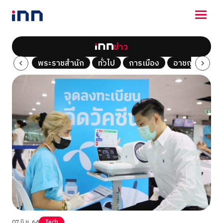
ข่าว
NEWS
Tech
พระราชสำนัก
ทั่วไป
การเมือง
อาชญากรรม
ENTERTAINMENT
LIFESTYLE
HOROSCOPE
LOTTERY
VIDEO
ร่วมด้วยช่วยกัน
07 มิ.ย. 64
Tech