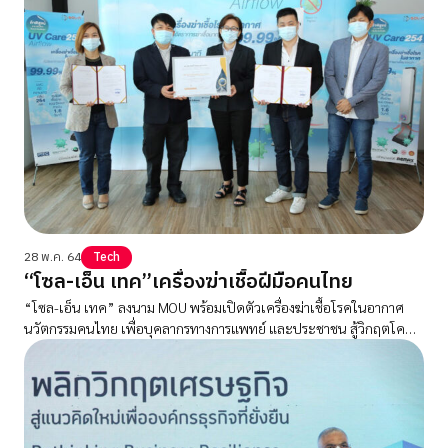
28 พ.ค. 64
Tech
“โซล-เอ็น เทค”เครื่องฆ่าเชื้อฝีมือคนไทย
“โซล-เอ็น เทค” ลงนาม MOU พร้อมเปิดตัวเครื่องฆ่าเชื้อโรคในอากาศ
นวัตกรรมคนไทย เพื่อบุคลากรทางการแพทย์ และประชาชน สู้วิกฤตโค
วิด-19