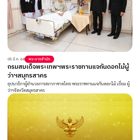
05 มี.ค. 64
พระราชสำนัก
กรมสมเด็จพระเทพฯพระราชทานแจกันดอกไม้ผู้
ว่าฯสมุทรสาคร
อุปนายิกาผู้อำนวยการสภากาชาดไทย พระราชทานแจกันดอกไม้ เยี่ยม ผู้
ว่าฯจังหวัดสมุทรสาคร