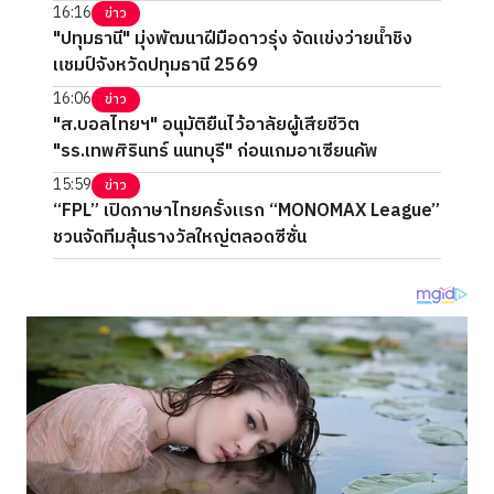
16:16
ข่าว
"ปทุมธานี" มุ่งพัฒนาฝีมือดาวรุ่ง จัดแข่งว่ายน้ำชิง
แชมป์จังหวัดปทุมธานี 2569
16:06
ข่าว
"ส.บอลไทยฯ" อนุมัติยืนไว้อาลัยผู้เสียชีวิต
"รร.เทพศิรินทร์ นนทบุรี" ก่อนเกมอาเซียนคัพ
15:59
ข่าว
“FPL” เปิดภาษาไทยครั้งแรก “MONOMAX League”
ชวนจัดทีมลุ้นรางวัลใหญ่ตลอดซีซั่น