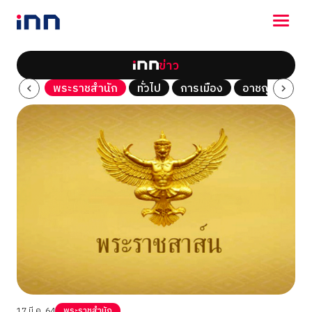
ข่าว
NEWS
Tech
พระราชสำนัก
ทั่วไป
การเมือง
อาชญากรรม
ENTERTAINMENT
LIFESTYLE
HOROSCOPE
LOTTERY
VIDEO
ร่วมด้วยช่วยกัน
17 มี.ค. 64
พระราชสำนัก