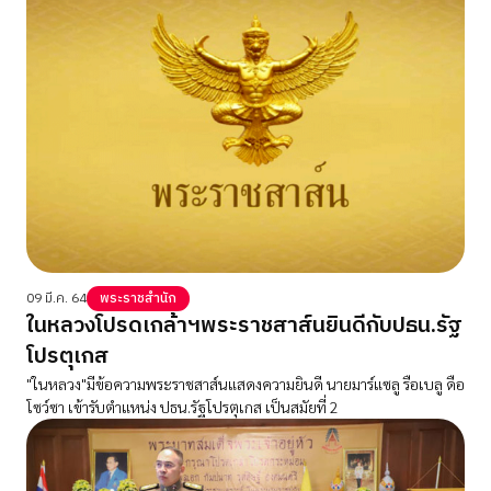
09 มี.ค. 64
พระราชสำนัก
ในหลวงโปรดเกล้าฯพระราชสาส์นยินดีกับปธน.รัฐ
โปรตุเกส
"ในหลวง"มีข้อความพระราชสาส์นแสดงความยินดี นายมาร์แซลู รือเบลู ดือ
โซว์ซา เข้ารับตำแหน่ง ปธน.รัฐโปรตุเกส เป็นสมัยที่ 2