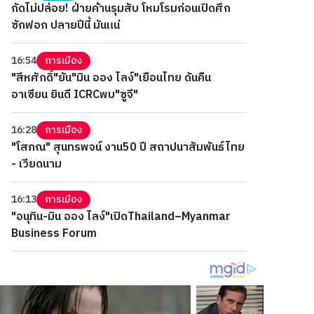
กัดไม่ปล่อย! ฝ่ายค้านรุมสับ โหมโรมก่อนเปิดศึก
ซักฟอก ปลายปีนี้ มันแน่
16:54
การเมือง
"สีหศักดิ์"ยัน"มิน ออง ไลง์"เยือนไทย ดันคืน
อาเซียน ยินดี ICRCพบ"ซูจี"
16:28
การเมือง
"โสภณ" สุนทรพจน์ งาน50 ปี สถาปนาสัมพันธ์ไทย
- เวียดนาม
16:13
การเมือง
"อนุทิน-มิน ออง ไลง์"เปิดThailand–Myanmar
Business Forum