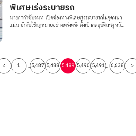
พิเศษเร่งระบายรถ
นายกฯกำชับจนท. เปิดช่องทางพิเศษเร่งระบายรถในจุดหนา
แน่น บังคับใช้กฎหมายอย่างเคร่งครัด ตั้งเป้าลดอุบัติเหตุ หวัง
สงกรานต์เป็นเทศกาลแห่งความสุขและปลอดภัย มอบ
สธ.ประเมินสถานการณ์โควิด
Posts
<
1
5,487
5,488
5,489
5,490
5,491
6,638
>
…
…
pagination