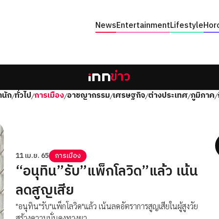
News
Entertainment
Lifestyle
Hor
ข่าว
นัก
ทั่วไป
การเมือง
อาชญากรรม
เศรษฐกิจ
ต่างประเทศ
ภูมิภาค
/
/
/
/
/
/
/
11 เม.ย. 65
การเมือง
“อนุทิน”รับ”แพ็กโลวิด”แล้ว เน้น
ลดสูญเสีย
"อนุทิน"รับ"แพ็กโลวิด"แล้ว เน้นลดอัตราการสูญเสียในผู้สูงวัย
สร้างความมั่นคงทางยา