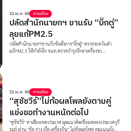
11 เม.ย. 65
การเมือง
ปลัดสำนักนายกฯ ขานรับ “บิ๊กตู่”
ลุยแก้PM2.5
ปลัดสำนักนายกฯขานรับข้อสั่งการ"บิ๊กตู่" ตรวจรถควันดำ
แก้PM2.5 ให้กำลังใจ จนท.ตรวจบำรุงรักษาเครื่องรถ
จักรยานยนต์ฟรีก่อนเทศบาลสงกรานต์
11 เม.ย. 65
การเมือง
“สุชัชวีร์”ไม่ท้อผลโพลยังตามคู่
แข่งขอทำงานหนักต่อไป
"สุชัชวีร์" หาเสียงเขตประเวศ ผุดแนวคิดเชื่อมคลองประเวศบุรี
รมย์ ผ่าน "ล้อ-ราง-เรือ-เครื่องบิน" ไม่ท้อผลโพล คะแนนยัง