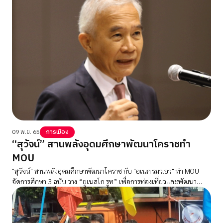
น้อยลง
09 พ.ย. 65
การเมือง
“สุวัจน์” สานพลังอุดมศึกษาพัฒนาโคราชทำ
MOU
"สุวัจน์" สานพลังอุดมศึกษาพัฒนาโคราช กับ "อเนก รมว.อว" ทำ MOU
จัดการศึกษา 3 ฉบับ วาง “ยูเนสโก รูท” เพื่อการท่องเที่ยวและพัฒนา
เศรษฐกิจอย่างยั่งยืน