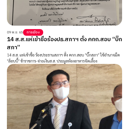
09 พ.ย. 65
การเมือง
14 ส.ส.แห่เข้าชื่อร้องปธ.สภาฯ ตั้ง คกก.สอบ “บิ๊ก
สภา”
14 ส.ส. แห่เข้าชื่อ ร้องประธานสภาฯ ตั้ง คกก.สอบ "บิ๊กสภา" ใช้อำนาจมืด
"ล็อบบี้" ข้าราชการ-จ่ายเงินส.ส. ประมูลห้องอาหารจัดเลี้ยง