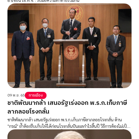
09 พ.ย. 65
การเมือง
ชาติพัฒนากล้า เสนอรัฐเร่งออก พ.ร.ก.เก็บภาษี
ลาภลอยโรงกลั่น
ชาติพัฒนากล้า เสนอรัฐเร่งออก พ.ร.ก.เก็บภาษีลาภลอยโรงกลั่น ด้าน
"กรณ์" ย้ำต้องรีบเก็บให้ได้ก่อนโรงกลั่นปันผลกำไรสิ้นปี วิธีการต้องไม่เป็น
ภาระประชาชน ไม่ต้องกู้ เทวัญ ชี้ถ้าทำได้ ราคาน้ำมันลง กองทุนติดหนี้