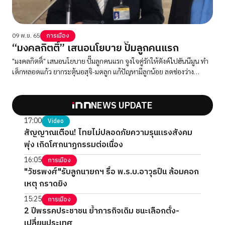
09 พ.ย. 65
การเมือง
“มงคลกิตติ์” เสนอนโยบาย ปั๊มลูกคนแรก
"มงคลกิตติ์" เสนอนโยบาย ปั๊มลูกคนแรก จูงใจคู่รักให้ตังค์ไปฮันนีมูน ทำ
เด็กหลอดแก้ว ยากระตุ้นอสุจิ-มดลูก แก้ปัญหามีลูกน้อย ลดช่องว่าง
ระหว่างวัย หลังเข้าสู่สังคมผู้สูงอายุ
NEWS UPDATE
17:00
Video
สัญญาณเตือน! ไทยไม่ปลอดภัยความรุนแรงสังคม
พุ่ง เกิดโศกนาฏกรรมต่อเนื่อง
16:05
การเมือง
"วัชรพงศ์"รับลูกนายกฯ รื้อ พ.ร.บ.อาวุธปืน ล้อมคอก
เหตุ กราดยิง
15:25
การเมือง
2 ปีพรรคประชาชน ย้ำภารกิจเดิม ชนะเลือกตั้ง-
เปลี่ยนประเทศ