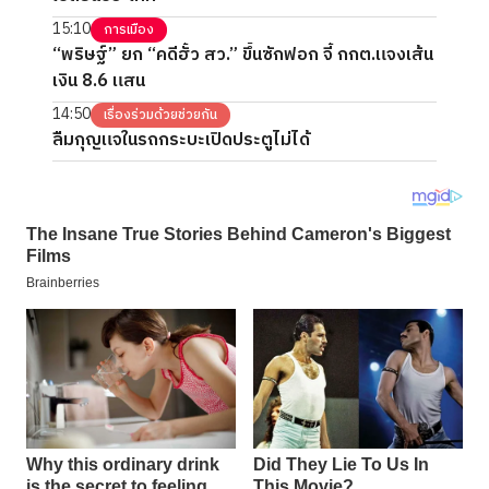
15:10
การเมือง
“พริษฐ์” ยก “คดีฮั้ว สว.” ขึ้นซักฟอก จี้ กกต.แจงเส้น
เงิน 8.6 แสน
14:50
เรื่องร่วมด้วยช่วยกัน
ลืมกุญแจในรถกระบะเปิดประตูไม่ได้