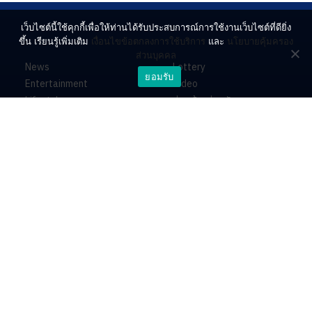
เว็บไซต์นี้ใช้คุกกี้เพื่อให้ท่านได้รับประสบการณ์การใช้งานเว็บไซต์ที่ดียิ่ง
ขึ้น เรียนรู้เพิ่มเติม
เงื่อนไขข้อตกลงการใช้บริการ
และ
นโยบายคุ้มครอง
ส่วนบุคคล
News
Lottery
ยอมรับ
Entertainment
Video
Lifestyle
ร่วมด้วยช่วยกัน
Horoscope
About
Contact
PR by Dataxet