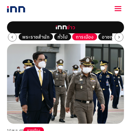
ข่าว
NEWS
Tech
พระราชสำนัก
ทั่วไป
การเมือง
อาชญากรรม
ENTERTAINMENT
LIFESTYLE
HOROSCOPE
LOTTERY
VIDEO
ร่วมด้วยช่วยกัน
10 พ.ย. 65
การเมือง