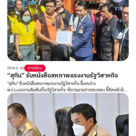
09 พ.ย. 65
การเมือง
“สุทิน” รับหนังสือสหภาพแรงงานรัฐวิสาหกิจ
"สุทิน" รับหนังสือสหภาพแรงงานรัฐวิสาหกิจ จี้ถอนร่าง
พ.ร.บ.แรงงานสัมพันธ์ในรัฐวิสาหกิจ พิจารณาอย่างรอบคอบ ชี้ขัดหลักสิทธิ
มนุษยชน- ละเมิดสิทธิแรงงาน