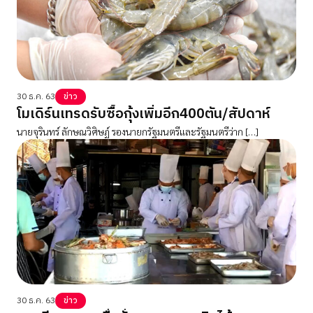
30 ธ.ค. 63
ข่าว
โมเดิร์นเทรดรับซื้อกุ้งเพิ่มอีก400ตัน/สัปดาห์
นายจุรินทร์ ลักษณวิศิษฏ์ รองนายกรัฐมนตรีและรัฐมนตรีว่าก […]
30 ธ.ค. 63
ข่าว