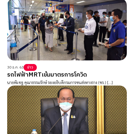
30 ธ.ค. 63
ข่าว
รถไฟฟ้าMRTเข้มมาตรการโควิด
นายพิเชฐ คุณาธรรมรักษ์ รองอธิบดีกรมการขนส่งทางราง (ขร.) […]