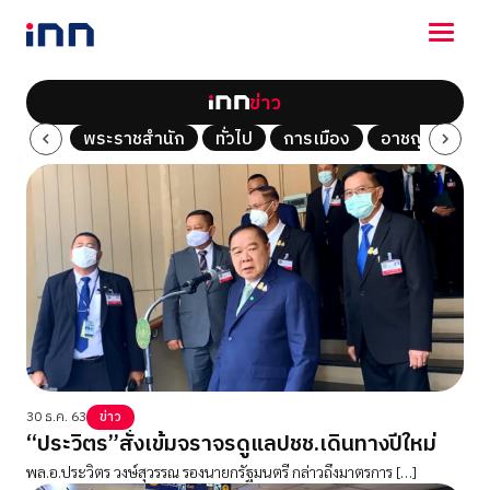
ข่าว
NEWS
Tech
พระราชสำนัก
ทั่วไป
การเมือง
อาชญากรรม
ENTERTAINMENT
LIFESTYLE
HOROSCOPE
LOTTERY
VIDEO
ร่วมด้วยช่วยกัน
30 ธ.ค. 63
ข่าว
“ประวิตร”สั่งเข้มจราจรดูแลปชช.เดินทางปีใหม่
พล.อ.ประวิตร วงษ์สุวรรณ รองนายกรัฐมนตรี กล่าวถึงมาตรการ […]