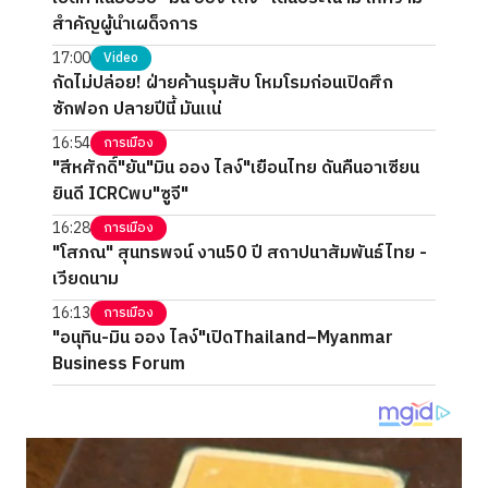
สำคัญผู้นำเผด็จการ
17:00
Video
กัดไม่ปล่อย! ฝ่ายค้านรุมสับ โหมโรมก่อนเปิดศึก
ซักฟอก ปลายปีนี้ มันแน่
16:54
การเมือง
"สีหศักดิ์"ยัน"มิน ออง ไลง์"เยือนไทย ดันคืนอาเซียน
ยินดี ICRCพบ"ซูจี"
16:28
การเมือง
"โสภณ" สุนทรพจน์ งาน50 ปี สถาปนาสัมพันธ์ไทย -
เวียดนาม
16:13
การเมือง
"อนุทิน-มิน ออง ไลง์"เปิดThailand–Myanmar
Business Forum