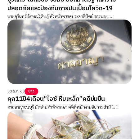
ปลอดภัยและป้องกันการปนเปื้อนโควิด-19
นายจุรินทร์ ลักษณวิศิษฏ์ หัวหน้าพรรคประชาธิปัตย์ รองนาย […]
30 ธ.ค. 63
ข่าว
คุก11ปี4เดือน”ไอซ์ หีบเหล็ก”คดีข่มขืน
ศาลอาญาธนบุรี นัดอ่านคำพิพากษา คดีที่พนักงานอัยการ สำนั […]