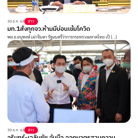
30 ธ.ค. 63
ข่าว
มท.1สั่งทุกจว.ห้ามมีบ่อนเข้มโควิด
พล.อ.อนุพงษ์ เผ่าจินดา รัฐมนตรีว่าการกระทรวงมหาดไทย เป็ […]
30 ธ.ค. 63
ข่าว
จุรินทร์-เฉลิมชัย จับมือ ออกมาตรฐานความ