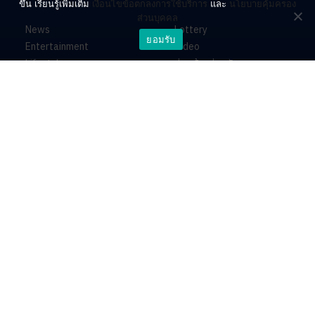
ขึ้น เรียนรู้เพิ่มเติม
เงื่อนไขข้อตกลงการใช้บริการ
และ
นโยบายคุ้มครอง
ส่วนบุคคล
News
Lottery
ยอมรับ
Entertainment
Video
Lifestyle
ร่วมด้วยช่วยกัน
Horoscope
About
Contact
PR by Dataxet