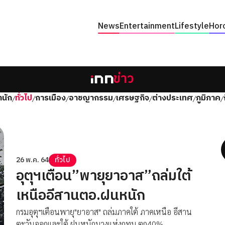
News
Entertainment
Lifestyle
Hor
ข่าว
นัก
ทั่วไป
การเมือง
อาชญากรรม
เศรษฐกิจ
ต่างประเทศ
ภูมิภาค
/
/
/
/
/
/
/
26 พ.ค. 64
ทั่วไป
อุตุฯเตือน”พายุยาอาส”ถล่มใต้
เหนืออีสานตอ.ฝนหนัก
กรมอุตุฯเตือนพายุ"ยาอาส" ถล่มภาคใต้ ภาคเหนือ อีสาน
ตะวันออกและใต้ ฝนหนักบางแห่งกทม.ตก40%