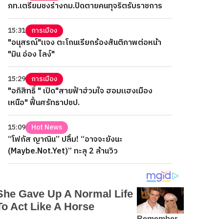
ภท.เตรียมชงร่างกม.ปิดตายคนทุจริตรับราชการ
15:31
การเมือง
"อนุสรณ์"แจง ตะโกนเรียกร้องสันติภาพต่อหน้า
"มิน อ่อง ไลง์"
15:29
การเมือง
"อภิสิทธิ์ " เปิด"สายฟ้าฮ่วมใจ ฮอมแฮงเมือง
เหนือ" ฟื้นศรัทธาปชป.
15:09
Hot News
“โฟกัส ญาณิน” ปลื้ม! “อาจจะยังนะ
(Maybe.Not.Yet)” ทะลุ 2 ล้านวิว