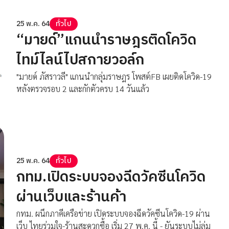
25 พ.ค. 64
ทั่วไป
“มายด์”แกนนำราษฎรติดโควิด
ไทม์ไลน์ไปสกายวอล์ก
"มายด์ ภัสราวลี" แกนนำกลุ่มราษฎร โพสต์FB เผยติดโควิด-19
หลังตรวจรอบ 2 และกักตัวครบ 14 วันแล้ว
25 พ.ค. 64
ทั่วไป
กทม.เปิดระบบจองฉีดวัคซีนโควิด
ผ่านเว็บและร้านค้า
กทม. ผนึกภาคีเครือข่าย เปิดระบบจองฉีดวัคซีนโควิด-19 ผ่าน
เว็บ ไทยร่วมใจ-ร้านสะดวกซื้อ เริ่ม 27 พ.ค. นี้ - ยันระบบไม่ล่ม