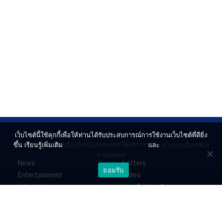
เว็บไซต์นี้ใช้คุกกี้เพื่อให้ท่านได้รับประสบการณ์การใช้งานเว็บไซต์ที่ดียิ่ง
ขึ้น เรียนรู้เพิ่มเติม
เงื่อนไขข้อตกลงการใช้บริการ
และ
นโยบายคุ้มครอง
ส่วนบุคคล
News
Lottery
ยอมรับ
Entertainment
Video
Lifestyle
ร่วมด้วยช่วยกัน
Horoscope