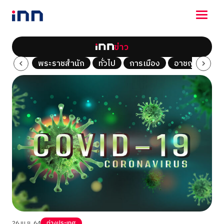
ข่าว
NEWS
Tech
พระราชสำนัก
ทั่วไป
การเมือง
อาชญากรรม
ENTERTAINMENT
LIFESTYLE
HOROSCOPE
LOTTERY
VIDEO
ร่วมด้วยช่วยกัน
26 เม.ย. 64
ต่างประเทศ