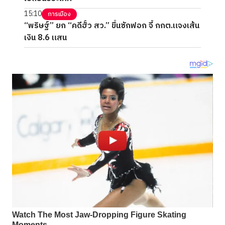
15:10
การเมือง
“พริษฐ์” ยก “คดีฮั้ว สว.” ขึ้นซักฟอก จี้ กกต.แจงเส้น
เงิน 8.6 แสน