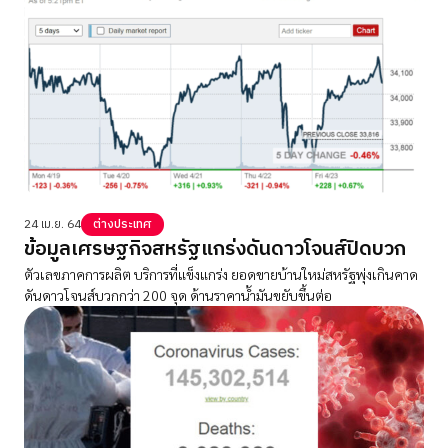
24 เม.ย. 64
ต่างประเทศ
ข้อมูลเศรษฐกิจสหรัฐแกร่งดันดาวโจนส์ปิดบวก
ตัวเลขภาคการผลิต บริการที่แข็งแกร่ง ยอดขายบ้านใหม่สหรัฐพุ่งเกินคาด
ดันดาวโจนส์บวกกว่า 200 จุด ด้านราคาน้ำมันขยับขึ้นต่อ