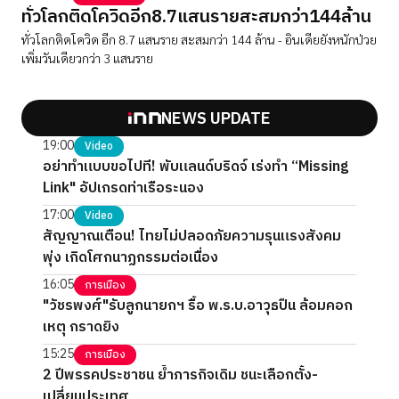
ทั่วโลกติดโควิดอีก8.7แสนรายสะสมกว่า144ล้าน
ทั่วโลกติดโควิด อีก 8.7 แสนราย สะสมกว่า 144 ล้าน - อินเดียยังหนักป่วย
เพิ่มวันเดียวกว่า 3 แสนราย
NEWS UPDATE
19:00
Video
อย่าทำแบบขอไปที! พับแลนด์บริดจ์ เร่งทำ “Missing
Link" อัปเกรดท่าเรือระนอง
17:00
Video
สัญญาณเตือน! ไทยไม่ปลอดภัยความรุนแรงสังคม
พุ่ง เกิดโศกนาฏกรรมต่อเนื่อง
16:05
การเมือง
"วัชรพงศ์"รับลูกนายกฯ รื้อ พ.ร.บ.อาวุธปืน ล้อมคอก
เหตุ กราดยิง
15:25
การเมือง
2 ปีพรรคประชาชน ย้ำภารกิจเดิม ชนะเลือกตั้ง-
เปลี่ยนประเทศ