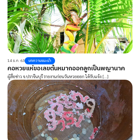
14 ธ.ค. 63
บทความแนะนำ
คอหวยแห่ขอเลขต้นหมากออกลูกเป็นพญานาค
ผู้สื่อข่าว จ.ปราจีนบุรี รายงานก่อนวันหวยออก ได้รับแจ้ง […]