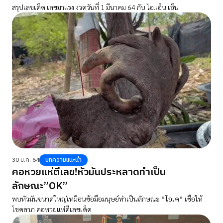
สรุปเลขเด็ด เลขมาแรง งวดวันที่ 1 มีนาคม 64 กับ ไอ.เอ็น.เอ็น
30 ม.ค. 64
บทความแนะนำ
คอหวยแห่ตีเลข!หัวมันประหลาดทำเป็น
ลักษณะ”OK”
พบหัวมันขนาดใหญ่เหมือนข้อมือมนุษย์ทำเป็นลักษณะ ”โอเค” เชื่อให้
โชคลาภ คอหวยแห่ตีเลขเด็ด