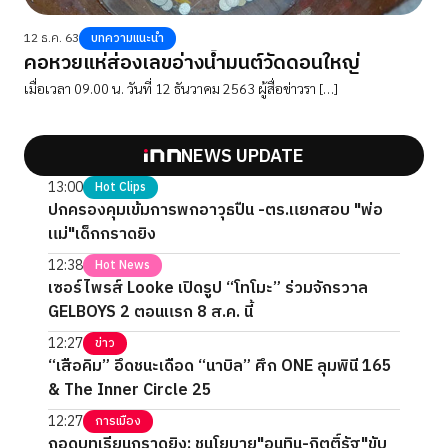
12 ธ.ค. 63
บทความแนะนำ
คอหวยแห่ส่องเลขอ่างน้ำมนต์วัดดอนใหญ่
เมื่อเวลา 09.00 น. วันที่ 12 ธันวาคม 2563 ผู้สื่อข่าวรา […]
NEWS UPDATE
13:00
Hot Clips
ปกครองคุมเข้มการพกอาวุธปืน -ตร.แยกสอบ "พ่อ
แม่"เด็กกราดยิง
12:38
Hot News
เซอร์ไพรส์ Looke เปิดรูป “โทโมะ” ร่วมจักรวาล
GELBOYS 2 ตอนแรก 8 ส.ค. นี้
12:27
ข่าว
“เสือคิม” อึดชนะเดือด “นาบิล” ศึก ONE ลุมพินี 165
& The Inner Circle 25
12:27
การเมือง
ถอดบทเรียนกราดยิง: ชูนโยบาย"อนุทิน-กิตติ์รัฐ"ขับ