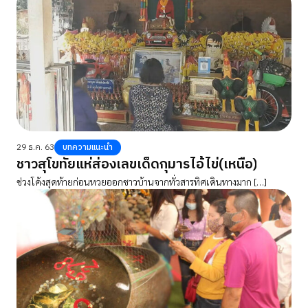
29 ธ.ค. 63
บทความแนะนำ
ชาวสุโขทัยแห่ส่องเลขเด็ดกุมารไอ้ไข่(เหนือ)
ช่วงโค้งสุดท้ายก่อนหวยออกชาวบ้านจากทั่วสารทิศเดินทางมาก […]