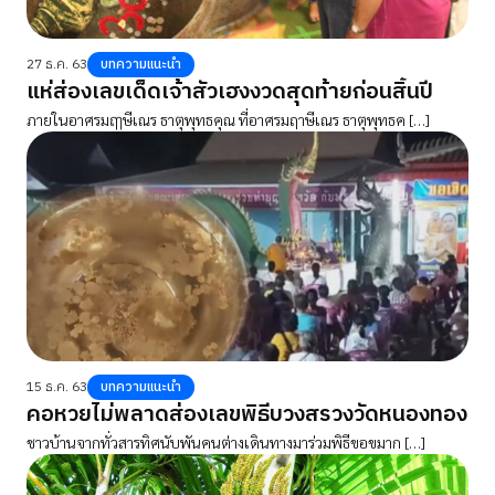
27 ธ.ค. 63
บทความแนะนำ
แห่ส่องเลขเด็ดเจ้าสัวเฮงงวดสุดท้ายก่อนสิ้นปี
ภายในอาศรมฤๅษีเณร ธาตุพุทธคุณ ที่อาศรมฤาษีเณร ธาตุพุทธค […]
15 ธ.ค. 63
บทความแนะนำ
คอหวยไม่พลาดส่องเลขพิธีบวงสรวงวัดหนองทอง
ชาวบ้านจากทั่วสารทิศนับพันคนต่างเดินทางมาร่วมพิธีขอขมาก […]