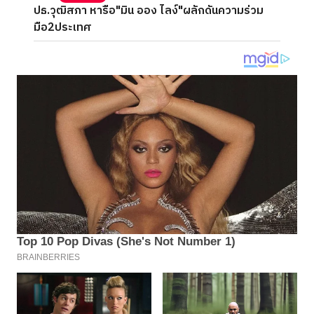
ปธ.วุฒิสภา หารือ"มิน ออง ไลง์"ผลักดันความร่วม
มือ2ประเทศ