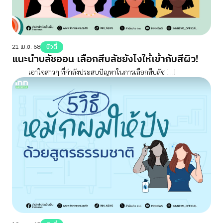
21 เม.ย. 68
บิวตี้
แนะนำบลัชออน เลือกสีบลัชยังไงให้เข้ากับสีผิว!
เอาใจสาวๆ ที่กำลังประสบปัญหาในการเลือกสีบลัช […]