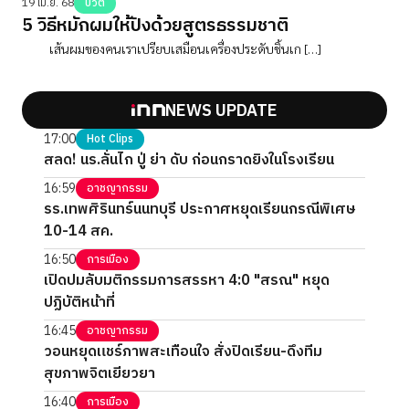
19 เม.ย. 68
บิวตี้
5 วิธีหมักผมให้ปังด้วยสูตรธรรมชาติ
เส้นผมของคนเราเปรียบเสมือนเครื่องประดับชิ้นเก […]
NEWS UPDATE
17:00
Hot Clips
สลด! นร.ลั่นไก ปู่ ย่า ดับ ก่อนกราดยิงในโรงเรียน
16:59
อาชญากรรม
รร.เทพศิรินทร์นนทบุรี ประกาศหยุดเรียนกรณีพิเศษ
10-14 สค.
16:50
การเมือง
เปิดปมลับมติกรรมการสรรหา 4:0 "สรณ" หยุด
ปฏิบัติหน้าที่
16:45
อาชญากรรม
วอนหยุดแชร์ภาพสะเทือนใจ สั่งปิดเรียน-ดึงทีม
สุขภาพจิตเยียวยา
16:40
การเมือง