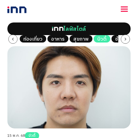
ไลฟ์สไตล์
NEWS
al Vlog
ท่องเที่ยว
อาหาร
สุขภาพ
บิวตี้
ช้อปปิ้ง
ENTERTAINMENT
LIFESTYLE
HOROSCOPE
LOTTERY
VIDEO
ร่วมด้วยช่วยกัน
15 พ.ค. 68
บิวตี้