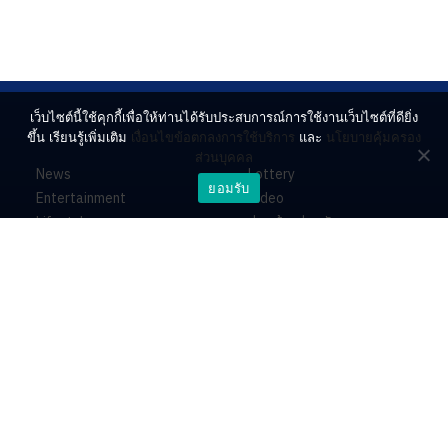
เว็บไซต์นี้ใช้คุกกี้เพื่อให้ท่านได้รับประสบการณ์การใช้งานเว็บไซต์ที่ดียิ่ง
ขึ้น เรียนรู้เพิ่มเติม
เงื่อนไขข้อตกลงการใช้บริการ
และ
นโยบายคุ้มครอง
ส่วนบุคคล
News
Lottery
ยอมรับ
Entertainment
Video
Lifestyle
ร่วมด้วยช่วยกัน
Horoscope
About
Contact
PR by Dataxet