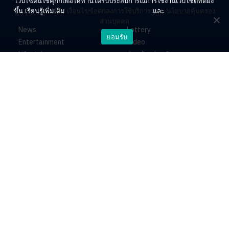
เว็บไซต์นี้ใช้คุกกี้เพื่อให้ท่านได้รับประสบการณ์การใช้งานเว็บไซต์ที่ดียิ่ง
ขึ้น เรียนรู้เพิ่มเติม
เงื่อนไขข้อตกลงการใช้บริการ
และ
นโยบายคุ้มครอง
ส่วนบุคคล
News
Lottery
ยอมรับ
Entertainment
Video
Lifestyle
ร่วมด้วยช่วยกัน
Horoscope
About
Contact
PR by Dataxet