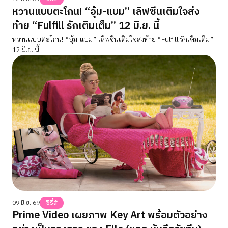
หวานแบบตะโกน! “อุ้ม-แบม” เลิฟซีนเติมใจส่ง
ท้าย “Fulfill รักเติมเต็ม” 12 มิ.ย. นี้
หวานแบบตะโกน! “อุ้ม-แบม” เลิฟซีนเติมใจส่งท้าย “Fulfill รักเติมเต็ม”
12 มิ.ย. นี้
09 มิ.ย. 69
ซีรี่ส์
Prime Video เผยภาพ Key Art พร้อมตัวอย่าง