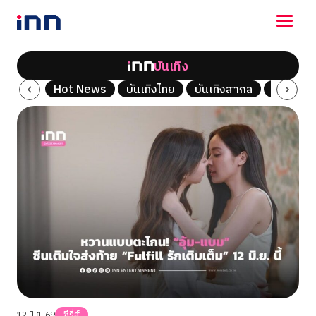
บันเทิง
NEWS
ซีรี่ส์
Hot News
บันเทิงไทย
บันเทิงสากล
เพลง
ENTERTAINMENT
LIFESTYLE
HOROSCOPE
LOTTERY
VIDEO
ร่วมด้วยช่วยกัน
12 มิ.ย. 69
ซีรี่ส์