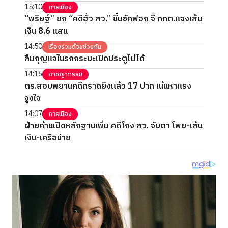
15:10
การเมือง
“พริษฐ์” ยก “คดีฮั้ว สว.” ขึ้นซักฟอก จี้ กกต.แจงเส้น
เงิน 8.6 แสน
14:50
เรื่องร่วมด้วยช่วยกัน
ลืมกุญแจในรถกระบะเปิดประตูไม่ได้
14:16
อาชญากรรม
ตร.สอบพยานคดีกราดยิงแล้ว 17 ปาก เน้นหาแรง
จูงใจ
14:07
การเมือง
ฝ่ายค้านเปิดหลักฐานเพิ่ม คดีโกง สว. จับตา โพย-เส้น
เงิน-เครือข่าย