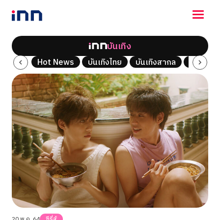
บันเทิง
NEWS
ซีรี่ส์
Hot News
บันเทิงไทย
บันเทิงสากล
เพลง
ENTERTAINMENT
LIFESTYLE
HOROSCOPE
LOTTERY
VIDEO
ร่วมด้วยช่วยกัน
20 พ.ค. 64
ซีรี่ส์