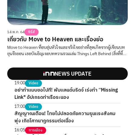
14 พ.ค. 64
ซีรี่ส์
เกี่ยวกับ Move to Heaven และเรื่องย่อ
Move to Heaven ที่อบอุ่นหัวใจและจริงใจอย่างที่สุดเกิดจากผู้เขียนบท
ยุนจีรยอน เธอบังเอิญเจอบทความรวมเล่ม Things Left Behind (สิ่งที่ทิ้ง
ไว้ข้างหลัง) เขียนโดยคิมแซบยอล ประธานกรรมการบริหารธุรกิจเก็บกวาด
ที่เกิดเหตุหลังความตาย ในช่วงที่เธอกำลังค้นหาหนังสือเกี่ยวกับความตาย
และความโศกเศร้า
NEWS UPDATE
19:00
Video
อย่าทำแบบขอไปที! พับแลนด์บริดจ์ เร่งทำ “Missing
Link" อัปเกรดท่าเรือระนอง
17:00
Video
สัญญาณเตือน! ไทยไม่ปลอดภัยความรุนแรงสังคม
พุ่ง เกิดโศกนาฏกรรมต่อเนื่อง
16:05
การเมือง