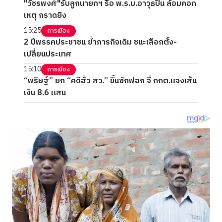
"วัชรพงศ์"รับลูกนายกฯ รื้อ พ.ร.บ.อาวุธปืน ล้อมคอก
เหตุ กราดยิง
15:25
การเมือง
2 ปีพรรคประชาชน ย้ำภารกิจเดิม ชนะเลือกตั้ง-
เปลี่ยนประเทศ
15:10
การเมือง
“พริษฐ์” ยก “คดีฮั้ว สว.” ขึ้นซักฟอก จี้ กกต.แจงเส้น
เงิน 8.6 แสน