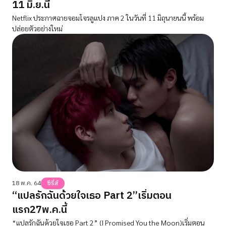
11 มิ.ย.นี้
Netflix ประกาศฉายจอมโจรลูแปง ภาค 2 ในวันที่ 11 มิถุนายนนี้ พร้อม
ปล่อยตัวอย่างใหม่
18 พ.ค. 64
ซีรี่ส์
“แปลรักฉันด้วยใจเธอ Part 2”เริ่มตอน
แรก27พ.ค.นี้
“แปลรักฉันด้วยใจเธอ Part 2” (I Promised You the Moon)เริ่มตอน