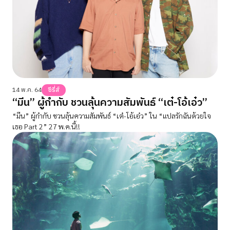
14 พ.ค. 64
ซีรี่ส์
“มีน” ผู้กำกับ ชวนลุ้นความสัมพันธ์ “เต๋-โอ้เอ๋ว”
“มีน” ผู้กำกับ ชวนลุ้นความสัมพันธ์ “เต๋-โอ้เอ๋ว” ใน “แปลรักฉันด้วยใจ
เธอ Part 2” 27 พ.ค.นี้!!