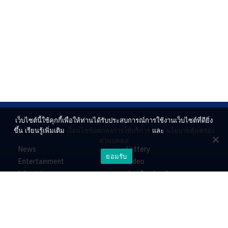
เว็บไซต์นี้ใช้คุกกี้เพื่อให้ท่านได้รับประสบการณ์การใช้งานเว็บไซต์ที่ดียิ่ง
ขึ้น เรียนรู้เพิ่มเติม
เงื่อนไขข้อตกลงการใช้บริการ
และ
นโยบายคุ้มครอง
ส่วนบุคคล
News
Lottery
ยอมรับ
Entertainment
Video
Lifestyle
ร่วมด้วยช่วยกัน
Horoscope
About