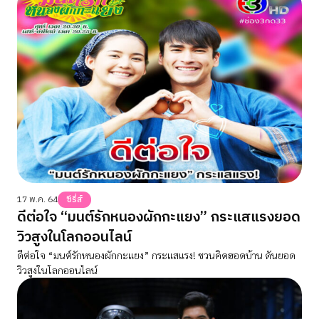
17 พ.ค. 64
ซีรี่ส์
ดีต่อใจ “มนต์รักหนองผักกะแยง” กระแสแรงยอด
วิวสูงในโลกออนไลน์
ดีต่อใจ “มนต์รักหนองผักกะแยง” กระแสแรง! ชวนคิดฮอดบ้าน ดันยอด
วิวสูงในโลกออนไลน์