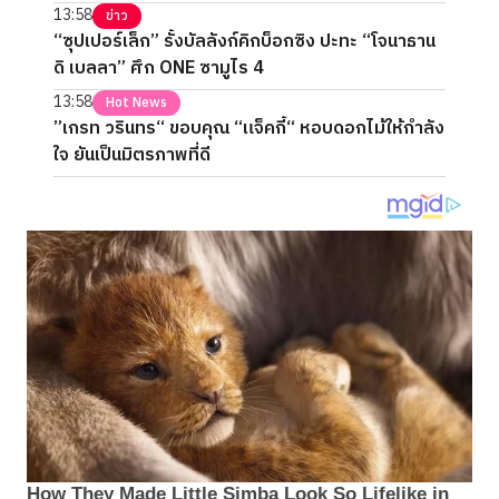
13:58
ข่าว
“ซุปเปอร์เล็ก” รั้งบัลลังก์คิกบ็อกซิง ปะทะ “โจนาธาน
ดิ เบลลา” ศึก ONE ซามูไร 4
13:58
Hot News
”เกรท วรินทร“ ขอบคุณ “แจ็คกี้“ หอบดอกไม้ให้กำลัง
ใจ ยันเป็นมิตรภาพที่ดี