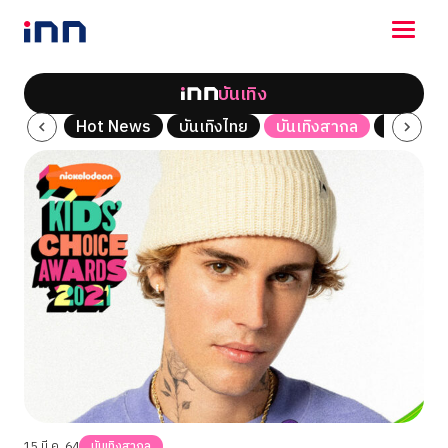
บันเทิง
NEWS
ซีรี่ส์
Hot News
บันเทิงไทย
บันเทิงสากล
เพลง
ENTERTAINMENT
LIFESTYLE
HOROSCOPE
LOTTERY
VIDEO
ร่วมด้วยช่วยกัน
15 มี.ค. 64
บันเทิงสากล