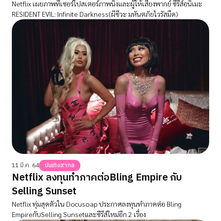
Netflix เผยภาพทีเซอร์โปสเตอร์ภาพนิ่งและผู้ให้เสียงพากย์ ซีรีส์อนิเมะ
RESIDENT EVIL: Infinite Darkness(ผีชีวะ มหันตภัยไวรัสมืด)
11 มี.ค. 64
บันเทิงสากล
Netflix ลงทุนทำภาคต่อBling Empire กับ
Selling Sunset
Netflix ทุ่มสุดตัวใน Docusoap ประกาศลงทุนทำภาคต่อ Bling
EmpireกับSelling Sunsetและซีรีส์ใหม่อีก 2 เรื่อง