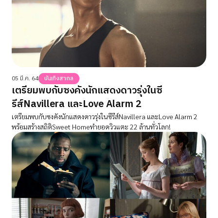
05 มี.ค. 64
บันเทิงสากล
เตรียมพบกับซงคังนักแสดงดาวรุ่งในซี
รีส์Navillera และLove Alarm 2
เตรียมพบกับซงคังนักแสดงดาวรุ่งในซีรีส์Navillera และLove Alarm 2
พร้อมสร้างสถิติSweet Homeทำยอดวิวแตะ 22 ล้านทั่วโลก!