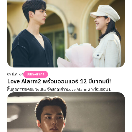
09 มี.ค. 64
บันเทิงสากล
Love Alarm2 พร้อมออนแอร์ 12 มีนาคมนี้!
สิ้นสุดการรอคอยNetflix จัดแถลงข่าวLove Alarm 2 พร้อมออน […]