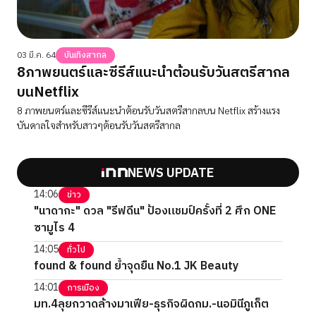
03 มี.ค. 64
บันเทิงสากล
8ภาพยนตร์และซีรีส์แนะนำต้อนรับวันสตรีสากล
บนNetflix
8 ภาพยนตร์และซีรีส์แนะนำต้อนรับวันสตรีสากลบน Netflix สร้างแรง
บันดาลใจสำหรับสาวๆต้อนรับวันสตรีสากล
NEWS UPDATE
14:06
ข่าว
"นาดากะ" ดวล "รีฟดีน" ป้องแชมป์ครั้งที่ 2 ศึก ONE
ซามูไร 4
14:05
ทั่วไป
found & found ย้ำจุดยืน No.1 JK Beauty
14:01
การเมือง
มท.4ลุยกวาดล้างมาเฟีย-ธุรกิจผิดกม.-นอมินีภูเก็ต