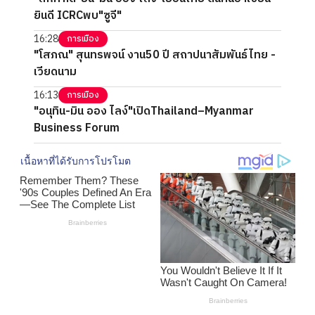
ยินดี ICRCพบ"ซูจี"
16:28
การเมือง
"โสภณ" สุนทรพจน์ งาน50 ปี สถาปนาสัมพันธ์ไทย -
เวียดนาม
16:13
การเมือง
"อนุทิน-มิน ออง ไลง์"เปิดThailand–Myanmar
Business Forum