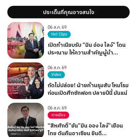
ประเด็นที่คุณอาจสนใจ
';
';
06 ส.ค. 69
Hot Clips
เปิดทำเนียบรับ “มิน อ่อง ไลง์” โดน
ประณาม ให้ความสำคัญผู้นำ
เผด็จการ
06 ส.ค. 69
Video
กัดไม่ปล่อย! ฝ่ายค้านรุมสับ โหมโรม
ก่อนเปิดศึกซักฟอก ปลายปีนี้ มันแน่
06 ส.ค. 69
การเมือง
“สีหศักดิ์”ยัน”มิน ออง ไลง์”เยือน
ไทย ดันคืนอาเซียน ยินดี