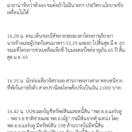
ฉายาน่ารักกว่าตัวเอง ชมต่อถ้าไม่มีนายกฯ-ประวิตร นโยบายขับ
เคลื่อนไม่ได้
16.28 น. ครม.เห็นชอบให้ขยายระยะเวลาโครงการเยียวยา
นายจ้างและผู้ประกันตนมาตรา 33,39 และ40 ไปสิ้นสุด มี.ค. 65
ขณะที่โครงการช่วยเหลือแท็กซี่-วินมอเตอร์ไซค์อายุเกิน 65 ปี สิ้น
สุด ม.ค. 65
16.35 น. นักท่องเที่ยวอิสราเอล สารภาพกลางศาล หลบหนีจาก
ที่พักในการกักตัว ศาลปรานีลดโทษสั่งปรับเป็นเงิน 2,000 บาท
16.42 น. ปปช.เผยบัญชีทรัพย์สินและหนี้สิน “พล.อ.อ.แอร์บลู
– พล.ร.อ.ชาติชายและ พล.อ.ณัฐ” กรณีพ้นจากตำแหน่ง โดย
พล.อ.อ.แอร์บลู มีทรัพย์สิน 108 ล้านบาทไม่มีหนี้สิน