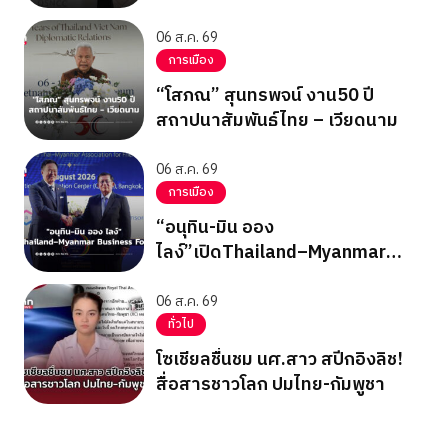
ICRCพบ”ซูจี”
06 ส.ค. 69
การเมือง
“โสภณ” สุนทรพจน์ งาน50 ปี
สถาปนาสัมพันธ์ไทย – เวียดนาม
06 ส.ค. 69
การเมือง
“อนุทิน-มิน ออง
ไลง์”เปิดThailand–Myanmar
Business Forum
06 ส.ค. 69
ทั่วไป
โซเชียลชื่นชม นศ.สาว สปีกอิงลิช!
สื่อสารชาวโลก ปมไทย-กัมพูชา