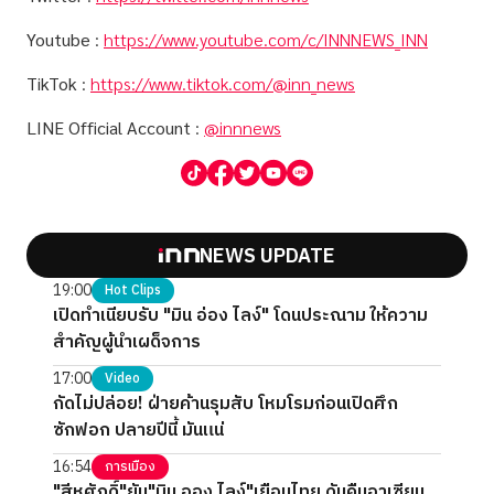
Youtube
:
https://www.youtube.com/c/INNNEWS_INN
TikTok
:
https://www.tiktok.com/@inn_news
LINE Official Account
:
@innnews
NEWS UPDATE
19:00
Hot Clips
เปิดทำเนียบรับ "มิน อ่อง ไลง์" โดนประณาม ให้ความ
สำคัญผู้นำเผด็จการ
17:00
Video
กัดไม่ปล่อย! ฝ่ายค้านรุมสับ โหมโรมก่อนเปิดศึก
ซักฟอก ปลายปีนี้ มันแน่
16:54
การเมือง
"สีหศักดิ์"ยัน"มิน ออง ไลง์"เยือนไทย ดันคืนอาเซียน