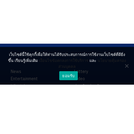
เว็บไซต์นี้ใช้คุกกี้เพื่อให้ท่านได้รับประสบการณ์การใช้งานเว็บไซต์ที่ดียิ่ง
ขึ้น เรียนรู้เพิ่มเติม
เงื่อนไขข้อตกลงการใช้บริการ
และ
นโยบายคุ้มครอง
ส่วนบุคคล
News
Lottery
ยอมรับ
Entertainment
Video
Lifestyle
ร่วมด้วยช่วยกัน
Horoscope
About
Contact
PR by Dataxet