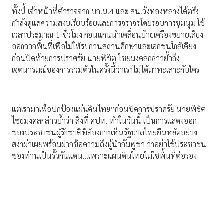
ทั้งนี้ เจ้าหน้าที่ตำรวจจาก บก.น.4 และ สน.วังทองหลางได้ตรึง
กำลังดูแลความสงบเรียบร้อยและการจราจรโดยรอบการชุมนุม ใช้
เวลาประมาณ 1 ชั่วโมง ก่อนแกนนำเคลื่อนย้ายเครื่องขยายเสียง
ออกจากพื้นที่เพื่อไม่ให้รบกวนสถานศึกษาและเอกชนใกล้เคียง
ก่อนปิดท้ายการปราศรัย นายพิชิต ไชยมงคลกล่าวย้ำถึง
เจตนารมณ์ของการรวมตัวในครั้งนี้ว่าเราไม่ได้มาทะเลาะกับใคร
แต่เรามาเพื่อปกป้องแผ่นดินไทย”ก่อนปิดการปราศรัย นายพิชิต
ไชยมงคลกล่าวย้ำว่า สิ่งที่ คปท. ทำในวันนี้ เป็นการแสดงออก
ของประชาชนผู้รักชาติที่ต้องการเห็นรัฐบาลไทยยืนหยัดอย่าง
สง่าผ่าเผยพร้อมฝากข้อความถึงผู้นำกัมพูชา ว่าอย่าใช้ประชาชน
ของท่านเป็นรั้วกันแดน…เพราะแผ่นดินไทยไม่ใช่พื้นที่ต่อรอง