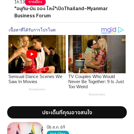
16:13
การเมือง
"อนุทิน-มิน ออง ไลง์"เปิดThailand–Myanmar
Business Forum
ประเด็นที่คุณอาจสนใจ
';
';
06 ส.ค. 69