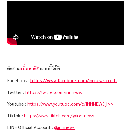
ติดตาม
เนื้อหาดีๆ
แบบนี้ได้ที่
Facebook
:
https://www.facebook.com/innnews.co.th
Twitter
:
https://twitter.com/innnews
Youtube
:
https://www.youtube.com/c/INNNEWS_INN
TikTok
:
https://www.tiktok.com/@inn_news
LINE Official Account
:
@innnews