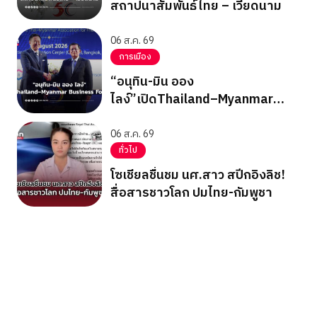
สถาปนาสัมพันธ์ไทย – เวียดนาม
06 ส.ค. 69
การเมือง
“อนุทิน-มิน ออง
ไลง์”เปิดThailand–Myanmar
Business Forum
06 ส.ค. 69
ทั่วไป
โซเชียลชื่นชม นศ.สาว สปีกอิงลิช!
สื่อสารชาวโลก ปมไทย-กัมพูชา