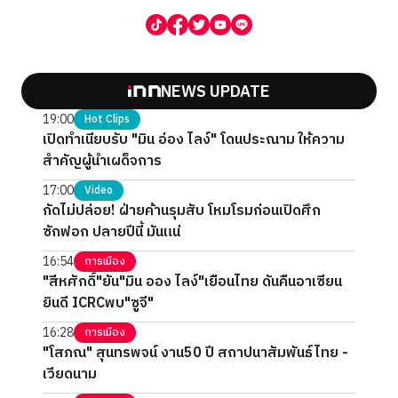
NEWS UPDATE
19:00
Hot Clips
เปิดทำเนียบรับ "มิน อ่อง ไลง์" โดนประณาม ให้ความ
สำคัญผู้นำเผด็จการ
17:00
Video
กัดไม่ปล่อย! ฝ่ายค้านรุมสับ โหมโรมก่อนเปิดศึก
ซักฟอก ปลายปีนี้ มันแน่
16:54
การเมือง
"สีหศักดิ์"ยัน"มิน ออง ไลง์"เยือนไทย ดันคืนอาเซียน
ยินดี ICRCพบ"ซูจี"
16:28
การเมือง
"โสภณ" สุนทรพจน์ งาน50 ปี สถาปนาสัมพันธ์ไทย -
เวียดนาม