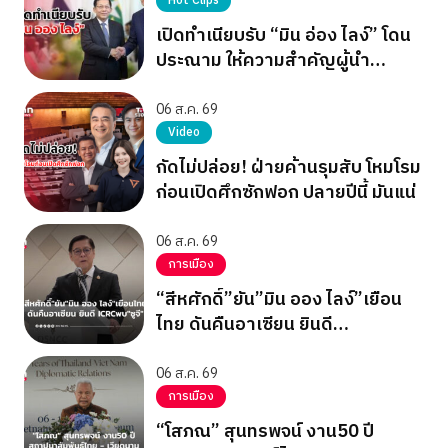
Hot Clips
เปิดทำเนียบรับ “มิน อ่อง ไลง์” โดน
ประณาม ให้ความสำคัญผู้นำ
เผด็จการ
06 ส.ค. 69
Video
กัดไม่ปล่อย! ฝ่ายค้านรุมสับ โหมโรม
ก่อนเปิดศึกซักฟอก ปลายปีนี้ มันแน่
06 ส.ค. 69
การเมือง
“สีหศักดิ์”ยัน”มิน ออง ไลง์”เยือน
ไทย ดันคืนอาเซียน ยินดี
ICRCพบ”ซูจี”
06 ส.ค. 69
การเมือง
“โสภณ” สุนทรพจน์ งาน50 ปี