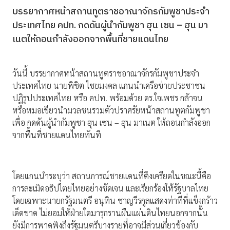
บรรยากาศหน้าสถานทูตราชอาณาจักรกัมพูชาประจำ
ประเทศไทย คปท. กดดันผู้นำกัมพูชา ฮุน เซน – ฮุน มา
เนตให้ถอนกำลังออกจากพื้นที่ชายแดนไทย
วันนี้ บรรยากาศหน้าสถานทูตราชอาณาจักรกัมพูชาประจำ
ประเทศไทย นายพิชิต ไชยมงคล แกนนำเครือข่ายประชาชน
ปฏิรูปประเทศไทย หรือ คปท. พร้อมด้วย ดร.ใจเพชร กล้าจน
หรือหมอเขียวนำมวลชนรวมตัวปราศรัยหน้าสถานทูตกัมพูชา
เพื่อ กดดันผู้นำกัมพูชา ฮุน เซน – ฮุน มาเนต ให้ถอนกำลังออก
จากพื้นที่ชายแดนไทยทันที
โดยแกนนำระบุว่า สถานการณ์ชายแดนที่ตึงเครียดในขณะนี้คือ
การละเมิดอธิปไตยไทยอย่างชัดเจน และเรียกร้องให้รัฐบาลไทย
โดยเฉพาะนายกรัฐมนตรี อนุทิน ชาญวีรกูลแสดงท่าทีที่แข็งกร้าว
เด็ดขาด ไม่ยอมให้ฝ่ายใดมารุกรานผืนแผ่นดินไทยนอกจากนั้น
ยังมีการพาดพิงถึงรัฐมนตรีบางรายที่อาจมีส่วนเกี่ยวข้องกับ