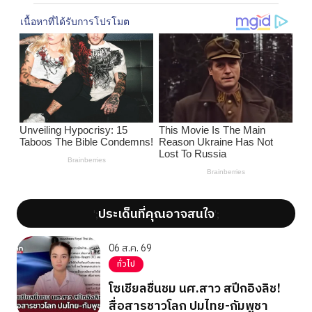
ประเด็นที่คุณอาจสนใจ
';
';
06 ส.ค. 69
ทั่วไป
โซเชียลชื่นชม นศ.สาว สปีกอิงลิช!
สื่อสารชาวโลก ปมไทย-กัมพูชา