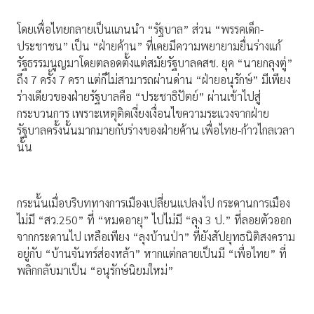
โดยเพื่อไทยกลายเป็นแกนนำ “รัฐบาล” ส่วน “พรรคเด็ก-
ประชาชน” เป็น “ฝ่ายค้าน” ที่เคยมีความพยายามยื่นร่างแก้
รัฐธรรมนูญมาโดยตลอดตั้งแต่สมัยรัฐบาลคสช. ยุค “นายกลุงตู่”
ถึง 7 ครั้ง 7 ครา แต่ก็ไม่สามารถผ่านด่าน “ฝ่ายอนุรักษ์” มีเพียง
ร่างเดียวของฝ่ายรัฐบาลคือ “ประชาธิปัตย์” ผ่านเข้าไปสู่
กระบวนการ เพราะเหตุติดเงี่ยงเงื่อนไขความระแวงจากฝ่าย
รัฐบาลครั้งนั้นมากมายกับร่างของฝ่ายค้าน เพื่อไทย-ก้าวไกลเวลา
นั้น
กระนั้นเมื่อบริบททางการเมืองเปลี่ยนแปลงไป กระดานการเมือง
ไม่มี “สว.250” ที่ “หมดอายุ” ไปไม่มี “ลุง 3 ป.” ที่ลอยตัวออก
จากกระดานไป เหลือเพียง “ลุงบ้านป่า” ที่ยังสัปยุทธนิติสงคราม
อยู่กับ “บ้านจันทร์ส่องหล้า” หากแต่กลายเป็นมี “เพื่อไทย” ที่
พลิกกลับมาเป็น “อนุรักษ์นิยมใหม่”