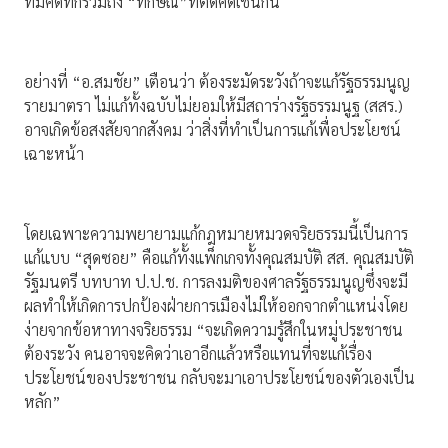
ที่มีคดีที่ก็รวมถึง “ทักษิณ”ที่ติดคดีเช่นกัน
อย่างที่ “อ.สมชัย” เตือนว่า ต้องระมัดระวังถ้าจะแก้รัฐธรรมนูญ
รายมาตรา ไม่แก้ทั้งฉบับไม่ยอมให้มีสถาร่างรัฐธรรมนูฐ (สสร.)
อาจเกิดข้อสงสัยจากสังคม ว่าสิ่งที่ทำเป็นการแก้เพื่อประโยชน์
เฉาะหน้า
โดยเฉพาะความพยายามแก้กฎหมายหมวดจริยธรรมนี้เป็นการ
แก้แบบ “สุดซอย” คือแก้ทั้งแพ็กเกจทั้งคุณสมบัติ สส. คุณสมบัติ
รัฐมนตรี บทบาท ป.ป.ช. การลงมติของศาลรัฐธรรมนูญซึ่งจะมี
ผลทำให้เกิดการปกป้องฝ่ายการเมืองไม่ให้ออกจากตำแหน่งโดย
ง่ายจากข้อหาทางจริยธรรม “จะเกิดความรู้สึกในหมู่ประชาชน
ต้องระวัง คนอาจจะคิดว่าเอาอีกแล้วหรือแทนที่จะแก้เรื่อง
ประโยชน์ของประชาชน กลับจะมาเอาประโยชน์ของตัวเองเป็น
หลัก”