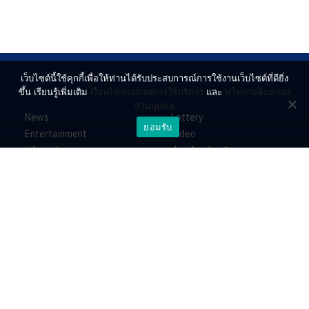
เว็บไซต์นี้ใช้คุกกี้เพื่อให้ท่านได้รับประสบการณ์การใช้งานเว็บไซต์ที่ดียิ่ง
ขึ้น เรียนรู้เพิ่มเติม
เงื่อนไขข้อตกลงการใช้บริการ
และ
นโยบายคุ้มครอง
ส่วนบุคคล
News
Lottery
ยอมรับ
Entertainment
Video
Lifestyle
ร่วมด้วยช่วยกัน
Horoscope
About
Contact
PR by Dataxet