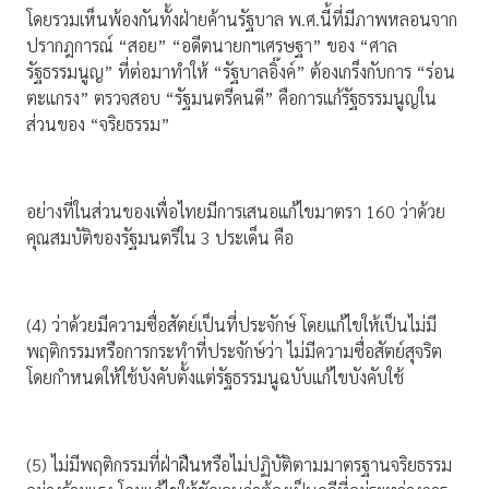
โดยรวมเห็นพ้องกันทั้งฝ่ายค้านรัฐบาล พ.ศ.นี้ที่มีภาพหลอนจาก
ปรากฎการณ์ “สอย” “อดีตนายกฯเศรษฐา” ของ “ศาล
รัฐธรรมนูญ” ที่ต่อมาทำให้ “รัฐบาลอิ๊งค์” ต้องเกร็งกับการ “ร่อน
ตะแกรง” ตรวจสอบ “รัฐมนตรีคนดี” คือการแก้รัฐธรรมนูญใน
ส่วนของ “จริยธรรม”
อย่างที่ในส่วนของเพื่อไทยมีการเสนอแก้ไขมาตรา 160 ว่าด้วย
คุณสมบัติของรัฐมนตรีใน 3 ประเด็น คือ
(4) ว่าด้วยมีความซื่อสัตย์เป็นที่ประจักษ์ โดยแก้ไขให้เป็นไม่มี
พฤติกรรมหรือการกระทำที่ประจักษ์ว่า ไม่มีความซื่อสัตย์สุจริต
โดยกำหนดให้ใช้บังคับตั้งแต่รัฐธรรมนูฉบับแก้ไขบังคับใช้
(5) ไม่มีพฤติกรรมที่ฝ่าฝืนหรือไม่ปฏิบัติตามมาตรฐานจริยธรรม