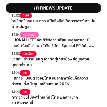
NEWS UPDATE
15:00
ทั่วไป
โซเชียลชื่นชม นศ.สาว สปีกอิงลิช! สื่อสารชาวโลก ปม
ไทย-กัมพูชา
14:54
Hot News
“HONAH LEE” จัดเสิร์ฟความฟินแบบคูณสอง “บี
เวอร์-ต้นหลิว” และ “เงิน-โอ๊ต” Special EP ในโรง
ภาพยนตร์ 2 วันเต็ม
14:50
การเมือง
นายกฯ ย้ำหาต้นเหตุ เอาผิดผู้เกี่ยวข้อง ข้อมูลส่วน
บุคคลรั่วไหล
14:26
ข่าว
“สกาย” ปรับตัวซ้อมไทย รับอากาศร้อนคือความ
ท้าทาย ตั้งเป้าลุยเอเชียนเกมส์ 2026
14:20
ข่าว
"ศุภจี" ยังไม่ชง"ไทยเที่ยวไทย พลัส" เข้าค
รม.สิงหาคมนี้