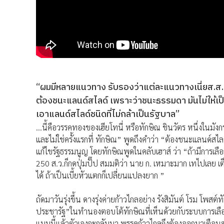
“ผมมีหลายแนวทาง รับรองว่าแต่ละแนวทางเนี่ยส.ส.ที่ค
ต้องชนะแลนด์สไลด์ เพราะว่าชนะธรรมดา มันไม่ให้เป
เอาแลนด์สไลด์ชนิดที่ไม่กล้าเป็นรัฐบาล”
…นี้คือวรรคทองของเฮียโทนี่ หรือทักษิณ ชินวัตร หนึ่งในมังกรก
และไม่ใช่ครั้งแรกที่ ทักษิณ” พูดถึงคำว่า “ต้องชนะแลนด์ส
แก้ไขรัฐธรรมนูญ โดยทักษิณพูดในคลับเฮาส์ ว่า “ถ้ามีการเลือกต
250 ส.ว.ก็กดปุ่มปั๊ป สมมติว่า นาย ก. เหมาะมาก เทไปเลย 
ได้ ถ้าเป็นเบี้ยหัวแตกก็เปลี่ยนแปลงยาก ”
ถัดมาวันรุ่งขึ้น ดางรุ่งค่ายก้าวไกลอย่าง รังสิมันต์ โรม โพส
ประชารัฐ”ในทำนองตอบโต้ทักษิณที่เห็นด้วยกับระบบการเลือก
แบบนี้แล้วตัวเองจะกลับมา พรรคก้าวไกลจึงต้องออกมาเตือนส