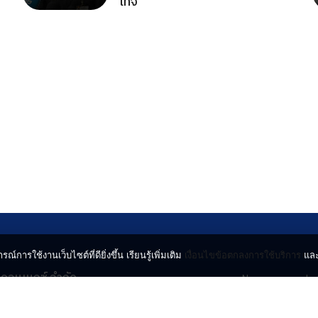
เท็จ
รณ์การใช้งานเว็บไซต์ที่ดียิ่งขึ้น เรียนรู้เพิ่มเติม
เงื่อนไขข้อตกลงการใช้บริการ
แล
น คอนเนกซ์ จำกัด
News
Lo
จจินดา ถนนกำแพงเพชร 6
Entertainment
Vi
ตจตุจักร กรุงเทพฯ 10900
Lifestyle
ร่