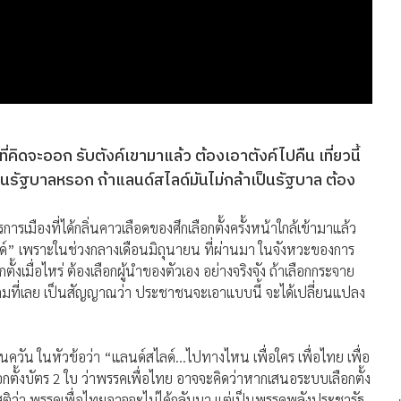
ิดจะออก รับตังค์เขามาแล้ว ต้องเอาตังค์ไปคืน เที่ยวนี้
็นรัฐบาลหรอก ถ้าแลนด์สไลด์มันไม่กล้าเป็นรัฐบาล ต้อง
ารเมืองที่ได้กลิ่นคาวเลือดของศึกเลือกตั้งครั้งหน้าใกล้เข้ามาแล้ว
ไลด์” เพราะในช่วงกลางเดือนมิถุนายน ที่ผ่านมา ในจังหวะของการ
ั้งเมื่อไหร่ ต้องเลือกผู้นำของตัวเอง อย่างจริงจัง ถ้าเลือกกระจาย
เต็มที่เลย เป็นสัญญาณว่า ประชาชนจะเอาแบบนี้ จะได้เปลี่ยนแปลง
ต์ทันควัน ในหัวข้อว่า “แลนด์สไลด์…ไปทางไหน เพื่อใคร เพื่อไทย เพื่อ
ตั้งบัตร 2 ใบ ว่าพรรคเพื่อไทย อาจจะคิดว่าหากเสนอระบบเลือกตั้ง
ติว่า พรรคเพื่อไทยอาจจะไม่ได้กลับมา แต่เป็นพรรคพลังประชารัฐ