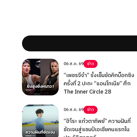
06 ส.ค. 69
ข่าว
“เพชรจีจ้า” รั้งเข็มขัดคิกบ็อกซิง
ครั้งที่ 2 ปะทะ “แอนโทเนีย” ศึก
The Inner Circle 28
06 ส.ค. 69
ข่าว
“ฮิโระ แก้วตาทิพย์” ความฝันที่
ชัดเจนสู่แชมป์เอเชียคนแรกใน