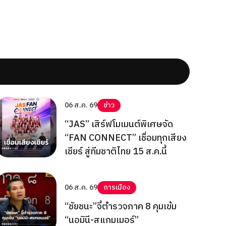
06 ส.ค. 69
ข่าว
“JAS” เสิร์ฟโมเมนต์พิเศษจัด
“FAN CONNECT” เชื่อมทุกเสียง
เชียร์ สู่ทีมชาติไทย 15 ส.ค.นี้
06 ส.ค. 69
การเมือง
“ชัยชนะ”จี้ตำรวจภาค 8 คุมเข้ม
“นอมินี-สแกมเมอร์”