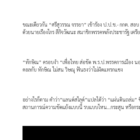
ขณะเดียวกัน “ศรีสุวรรณ จรรยา” เข้าร้อง ป.ป.ช.- กกต. สอบ
ด้วยนายเรืองไกร ลีกิจวัฒนะ สมาชิกพรรคพลังประชารัฐ เตรี
“ทักษิณ” ครอบงำ “เพื่อไทย ส่อขัด พ.ร.ป.พรรคการเมือง นอกจ
คอลกับ ทักษิณ ไม่สน วิษณุ ฟันธงว่าไม่ผิดแทรกแซง
อย่างไรก็ตาม คำว่า”แลนด์สไลด์”แปลได้ว่า “แผ่นดินถล่ม
สถานการณ์ความขัดแย้งแบบนี้ รบแบบไหน…กระสุน หรือกระแ