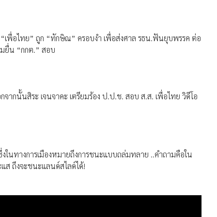
 “เพื่อไทย” ถูก “ทักษิณ” ครอบงำ เพื่อส่งศาล รธน.ฟันยุบพรรค ต่อ
ยมยื่น “กกต.” สอบ
ากนั้นสิระ เจนจาคะ เตรียมร้อง ป.ป.ช. สอบ ส.ส. เพื่อไทย วิดีโอ
” ซึ่งในทางการเมืองหมายถึงการชนะแบบถล่มทลาย ..คำถามคือใน
ส ถึงจะชนะแลนด์สไลด์ได้!