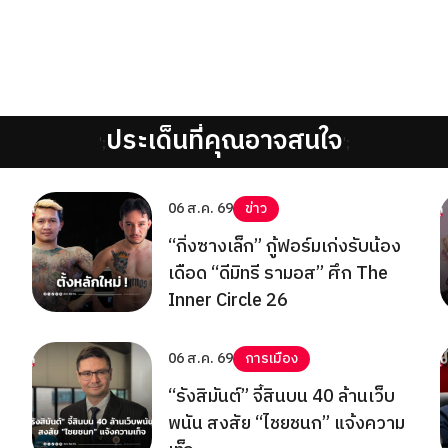
ประเด็นที่คุณอาจสนใจ
';
';
06 ส.ค. 69
ข่าว
“กิ่งซางเล็ก” กู้ฟอร์มเก่งรับน้อง
เดือด “ดีมิทรี รามอส” ศึก The
Inner Circle 26
06 ส.ค. 69
การเมือง
“รังสิมันต์” จี้สินบน 40 ล้านเว็บ
พนัน สงสัย “ไชยชนก” แจ้งความ