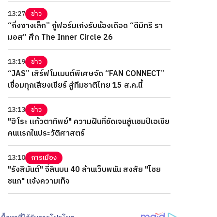
13:27
ข่าว
“กิ่งซางเล็ก” กู้ฟอร์มเก่งรับน้องเดือด “ดีมิทรี รา
มอส” ศึก The Inner Circle 26
13:19
ข่าว
“JAS” เสิร์ฟโมเมนต์พิเศษจัด “FAN CONNECT”
เชื่อมทุกเสียงเชียร์ สู่ทีมชาติไทย 15 ส.ค.นี้
13:13
ข่าว
"ฮิโระ แก้วตาทิพย์" ความฝันที่ชัดเจนสู่แชมป์เอเชีย
คนแรกในประวัติศาสตร์
13:10
การเมือง
"รังสิมันต์" จี้สินบน 40 ล้านเว็บพนัน สงสัย "ไชย
ชนก" แจ้งความเท็จ