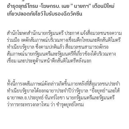
ชำรุดยุทธ์โทรม -โฆษกรบ. เผย ” นายกฯ” เตือนปีใหม่
เที่ยวปลอดภัยโชว์ใบรับรองฉีดวัคซีน
สำนักโฆษกสํานักนายกรัฐมนตรี ประกาศ แจ้งสื่อมวลชนขอความ
ร่วมมือ งดดักสัมภาษณ์บริเวณทางเชื่อมตึกไทยและตึกสันติไมตรี
ทำเนียบรัฐบาล ซึ่งตามปกติแล้ว สื่อมวลชนสามารถดักรอ
สัมภาษณ์นายกรัฐมนตรีและรัฐมนตรีที่เกี่ยวข้องได้บริเวณทาง
เชื่อม และประตูด้านหน้าตึกสันติไมตรีหลังนอก
ทั้งนี้การงดสัมภาษณ์ดังกล่าวเกิดขึ้นภายหลังที่สื่อมวลชนประจำ
ทำเนียบรัฐบาลได้ออกฉายาประจำปีว่ารัฐบาล “ยื้อยุทธ์”และให้
ฉายาพล.อ.ประยุทธ์ จันทร์โอชา นายกรัฐมนตรีและรัฐมนตรี
ว่าการกระทรวงกลาโหม ว่า ชำรุดยุทธ์โทรม