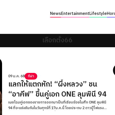
News
Entertainment
Lifestyle
Hor
เลือกตั้ง66
09 ม.ค. 68
กีฬา
แลกให้แตกหัก! “ผึ้งหลวง” ชน
“อาคีฟ” ขึ้นคู่เอก ONE ลุมพินี 94
เผยโฉมคู่เอกของรายการออกมาเป็นที่เรียบร้อยในศึก ONE ลุมพินี
94 ที่จะแข่งขันกันในวันศุกร์ที่ 17ม.ค.นี้ โดยประกบ 2 ดาวบู๊ไฟแรง
มาประชันความเดือด ระหว่าง “ผึ้งหลวง บ้านแรมบ้า” นักสู้ใจเกิน