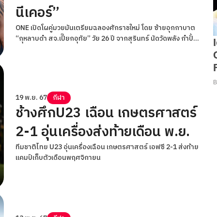
นีเคอร์”
ONE เปิดโผคู่มวยมันเตรียมฉลองศักราชใหม่ โดย ซ้ายอุกกาบาต
“กุหลาบดำ สจ.เปี๊ยกอุทัย” วัย 26 ปี จากสุรินทร์ นัดวัดพลัง กำปั้น
หินผา “จอห์น ลินีเคอร์” อดีตราชา MMA รุ่นแบนตัมเวต (135-145
ป.) วัย 34 ปี จากบราซิล ที่ขอท้าดวลสกิลมวยไทยกับนักชกเจ้า
ตำรับเป็นครั้งแรก การันตีความเดือดในศึก ONE Fight Night 27
ที่จะถ่ายทอดสดจากสนามมวยเวทีลุมพินี (รามอินทรา) ในช่วงไพรม์
ไทม์อเมริกา ซึ่งตรงกับช่วงเช้าเวลา 08.00 น. ในวันเสาร์ที่ 11
19 พ.ย. 67
กีฬา
ม.ค.68
ช้างศึกU23 เฉือน เกษตรศาสตร์
2-1 อุ่นเครื่องส่งท้ายเดือน พ.ย.
ทีมชาติไทย U23 อุ่นเครื่องเฉือน เกษตรศาสตร์ เอฟซี 2-1 ส่งท้าย
แคมป์เก็บตัวเดือนพฤศจิกายน