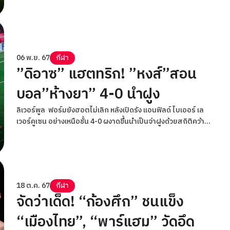
06 พ.ย. 67
กีฬา
”ดิอาซ” แฮตทริก! ”หงส์”สอน
บอล”ห้างยา” 4-0 นำฝูง
ลิเวอร์พูล ฟอร์มยังฮอตไม่เลิก หลังเปิดรัง แอนฟิลด์ ไบเออร์ เล
เวอร์คูเซน อย่างเหนือชั้น 4-0 ผงาดขึ้นนำเป็นจ่าฝูงด้วยสถิติคว้าชัย
4 เกมรวด
18 ต.ค. 67
กีฬา
จัดว่าเด็ด! “ก้องศึก” ชนแข็ง
“เมืองไทย”, “พาร์แฮม” วัดอึด