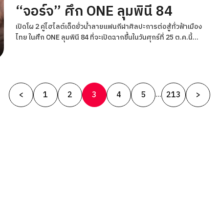
“จอร์จ” ศึก ONE ลุมพินี 84
เปิดโผ 2 คู่ไฮไลต์เด็ดยั่วน้ำลายแฟนกีฬาศิลปะการต่อสู้ทั่วฟ้าเมือง
ไทย ในศึก ONE ลุมพินี 84 ที่จะเปิดฉากขึ้นในวันศุกร์ที่ 25 ต.ค.นี้
โดยคู่เอก “ก้องศึก แฟร์เท็กซ์” พบกับ “ขุนศอกผีดิบ” เมืองไทย
พีเค.แสนชัย ในกติกามวยไทย พิกัดเฉพาะ (แคตช์เวต) 137 ป. และคู่
เอกภาคอินเตอร์ “พาร์แฮม กีราติ” จากอิหร่าน พบกับ “จอร์จ มูซา
คิทิส” จากสหราชอาณาจักร ในกติกามวยไทย รุ่นแบนตัมเวต
Posts
(135-145 ป.)
<
1
2
3
4
5
213
>
…
pagination