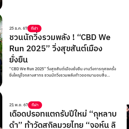
ร้อย วัย 25 ปี จากอุบลราชธานี ที่ผ่านประสบการณ์บนเวทีนี้มา
อย่างโชกโชน พบกับ “อาคีฟ กูลูซาดา” ดาวรุ่งฟอร์มแรง วัย 19 ปี
จากอาเซอร์ไบจาน เจ้าของผลงานชนะ 2 ไฟต์รวด ในกติกา
มวยไทย รุ่นฟลายเวต (125-135 ป.)
25 ธ.ค. 67
กีฬา
ชวนนักวิ่งรวมพลัง ! “CBD We
Run 2025” วิ่งสุขสันต์เมือง
ยั่งยืน
“CBD We Run 2025” วิ่งสุขสันต์เมืองยั่งยืน งานวิ่งการกุศลครั้ง
ยิ่งใหญ่ใจกลางสาทร ชวนนักวิ่งรวมพลังก้าวออกมามอบสิ่ง
แวดล้อมที่ดี เพื่อกรุงเทพฯ ที่ยั่งยืน และแบ่งปันสิ่งดีๆ กลับสู่สังคม
ภายใต้แนวคิด “ของขวัญเพื่อวันที่ยั่งยืน”
21 พ.ย. 67
กีฬา
เดือดปรอทแตกรับปีใหม่ “กุหลาบ
ดำ” ท้าวัดสกิลมวยไทย “จอห์น ลิ