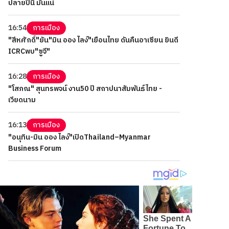
ปลายปีนี้ มันแน่
16:54
การเมือง
"สีหศักดิ์"ยัน"มิน ออง ไลง์"เยือนไทย ดันคืนอาเซียน ยินดี
ICRCพบ"ซูจี"
16:28
การเมือง
"โสภณ" สุนทรพจน์ งาน50 ปี สถาปนาสัมพันธ์ไทย -
เวียดนาม
16:13
การเมือง
"อนุทิน-มิน ออง ไลง์"เปิดThailand–Myanmar
Business Forum