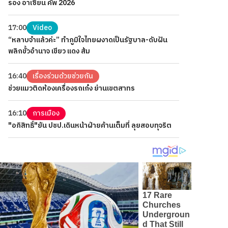
รอง อาเซียน คัพ 2026
17:00
Video
“หลาบจำแล้วค่ะ” ทำภูมิใจไทยผงาดเป็นรัฐบาล-ดับฝัน
พลิกขั้วอำนาจ เขียว แดง ส้ม
16:40
เรื่องร่วมด้วยช่วยกัน
ช่วยแมวติดห้องเครื่องรถเก๋ง ย่านเขตสาทร
16:10
การเมือง
"อภิสิทธิ์"ยัน ปชป.เดินหน้าฝ่ายค้านเต็มที่ ลุยสอบทุจริต