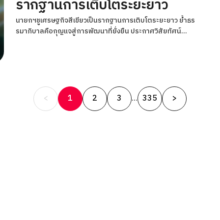
รากฐานการเติบโตระยะยาว
นายกฯชูเศรษฐกิจสีเขียวเป็นรากฐานการเติบโตระยะยาว ย้ำธร
รมาภิบาลคือกุญแจสู่การพัฒนาที่ยั่งยืน ประกาศวิสัยทัศน์
"Green Thailand"
Posts
<
1
2
3
335
>
…
pagination