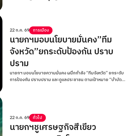
22 ก.ค. 69
การเมือง
นายกฯมอบนโยบายมั่นคง”ทีม
จังหวัด”ยกระดับป้องกัน ปราบ
ปราม
นายกฯ มอบนโยบายความมั่นคง ผนึกกำลัง “ทีมจังหวัด” ยกระดับ
การป้องกัน ปราบปราม และดูแลประชาชน ตามเป้าหมาย “บำบัด
ทุกข์ บำรุงสุข พิทักษ์สันติราษฎร์ พิฆาตยาเสพติด พิชิตอันธพาล”
22 ก.ค. 69
ทั่วไป
นายกฯชูเศรษฐกิจสีเขียว