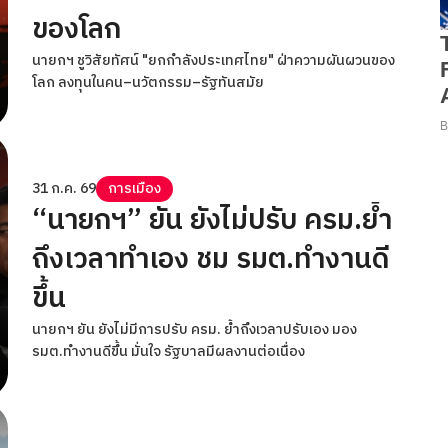
ของโลก
นายกฯ ชูวิสัยทัศน์ "ยกกำลังประเทศไทย" ฝ่าความผันผวนของ
โลก ลงทุนในคน–นวัตกรรม–รัฐทันสมัย
31 ก.ค. 69
การเมือง
“นายกฯ” ยัน ยังไม่ปรับ ครม.ย้ำ
ถึงเวลาทำเอง ชม รมต.ทำงานดี
ขึ้น
นายกฯ ยัน ยังไม่มีการปรับ ครม. ย้ำถึงเวลาปรับเอง มอง
รมต.ทำงานดีขึ้น มั่นใจ รัฐบาลมีผลงานต่อเนื่อง