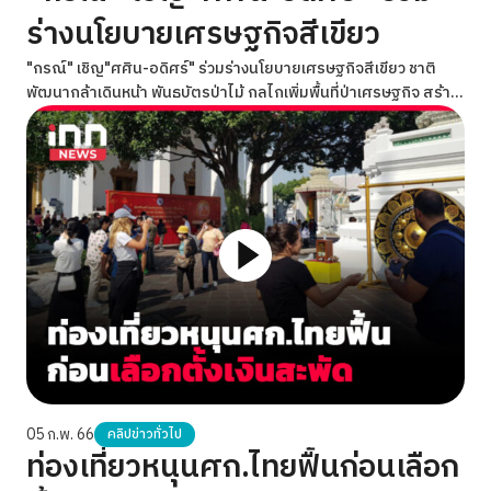
ร่างนโยบายเศรษฐกิจสีเขียว
"กรณ์" เชิญ"ศศิน-อดิศร์" ร่วมร่างนโยบายเศรษฐกิจสีเขียว ชาติ
พัฒนากล้าเดินหน้า พันธบัตรป่าไม้ กลไกเพิ่มพื้นที่ป่าเศรษฐกิจ สร้าง
รายได้เกษตรกร
05 ก.พ. 66
คลิปข่าวทั่วไป
ท่องเที่ยวหนุนศก.ไทยฟื้นก่อนเลือก