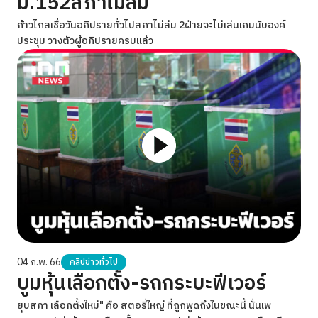
ม.152สภาไม่ล่ม
ก้าวไกลเชื่อวันอภิปรายทั่วไปสภาไม่ล่ม 2ฝ่ายจะไม่เล่นเกมนับองค์
ประชุม วางตัวผู้อภิปรายครบแล้ว
04 ก.พ. 66
คลิปข่าวทั่วไป
บูมหุ้นเลือกตั้ง-รถกระบะฟีเวอร์
ยุบสภา เลือกตั้งใหม่" คือ สตอรี่ใหญ่ ที่ถูกพูดถึงในขณะนี้ นั่นเพ