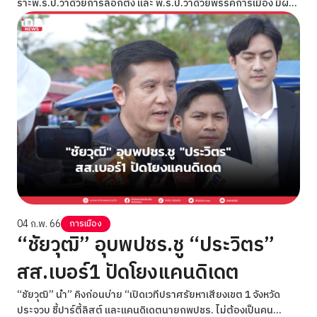
ราะพ.ร.ป.ว่าด้วยการลือกตั้ง และ พ.ร.ป.ว่าด้วยพรรคการเมือง มีผล
บังคับใช้เมื่อ 29 ม.ค.66 ถือเป็นสัญญาณอย่างเป็นทางการของการ
เลือกตั้งทั่วไปที่กำลังจะเกิดขึ้น
04 ก.พ. 66
การเมือง
“ชัยวุฒิ” อุบพปชร.ชู “ประวิตร”
สส.เบอร์1 ปัดโยงแคนดิเดต
“ชัยวุฒิ” นำ” คิงก่อนบ่าย “เปิดเวทีปราศรัยหาเสียงเขต 1 จังหวัด
ประจวบ ชี้ปาร์ตี้ลิสต์ และแคนดิเดตนายกพปชร. ไม่ต้องเป็นคน