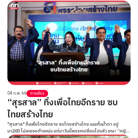
เดียวกัน
04 ก.พ. 66
การเมือง
“สุรสาล” ทิ้งเพื่อไทยอีกราย ซบ
ไทยสร้างไทย
"สุรสาล" ทิ้งเพื่อไทยอีกราย ซบไทยสร้างไทย เผยทั้งน้ำตา อยู่
มา20ปี ไม่เคยขอตำแหน่ง แต่มาวันนี้พรรคเปลี่ยนไปแล้ว ขณะ “หญิง
หน่อย” ยินดีได้คนคุณภาพเสริมทัพ ย้ำไทยสร้างไทยไม่จับมือ