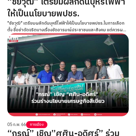
“ชัยวุฒิ” เตรียมผลักดันบุหรี่ไฟฟ้า
ให้เป็นนโยบายพปชร.
"ชัยวุฒิ" เตรียมผลักดันบุหรี่ไฟฟ้าให้เป็นนโยบายพปชร.ในการเลือก
ตั้ง ชี้อย่าดัดจริตบางเรื่องขัดอารมณ์ประชาชนและสังคม แต่ควรผลัก
รดันให้ถูกฏหมายเหมือนต่างประเทศ
05 ก.พ. 66
การเมือง
“กรณ์” เชิญ”ศศิน-อดิศร์” ร่วม