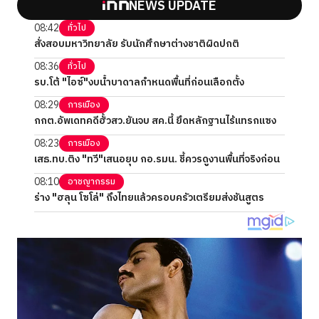
NEWS UPDATE
08:42
ทั่วไป
สั่งสอบมหาวิทยาลัย รับนักศึกษาต่างชาติผิดปกติ
08:36
ทั่วไป
รบ.โต้ "ไอซ์"งบน้ำบาดาลกำหนดพื้นที่ก่อนเลือกตั้ง
08:29
การเมือง
กกต.อัพเดทคดีฮั้วสว.ยันจบ สค.นี้ ยึดหลักฐานไร้แทรกแซง
08:23
การเมือง
เสธ.ทบ.ติง "ทวี"เสนอยุบ กอ.รมน. ชี้ควรดูงานพื้นที่จริงก่อน
08:10
อาชญากรรม
ร่าง "ฮลุน โซโล่" ถึงไทยแล้วครอบครัวเตรียมส่งชันสูตร