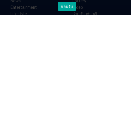
News
Lottery
ยอมรับ
Entertainment
Video
Lifestyle
ร่วมด้วยช่วยกัน
Horoscope
About
Contact
PR by Dataxet
บริษัท ไอเอ็นเอ็น คอนเนกซ์ จำกัด
499 อาคารเบญจจินดา ถนนกำแพงเพชร 6