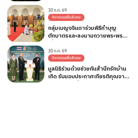
ถวายพระพรชัยมงคล วันเฉลิม
พระชนมพรรษา 28 ก.ค.2569
30 ก.ค. 69
กิจกรรมเพื่อสังคม
กลุ่มเบญจจินดาร่วมพิธีทำบุญ
ตักบาตรและลงนามถวายพระพร
เนื่องในวันเฉลิมพระชนมพรรษา
พระบาทสมเด็จพระเจ้าอยู่หัว
30 ก.ค. 69
กิจกรรมเพื่อสังคม
มูลนิธิร่วมด้วยช่วยกันสำนึกรักบ้าน
เกิด รับมอบประกาศเกียรติคุณจาก
กองทัพภาคที่ 2