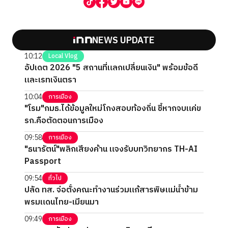
NEWS UPDATE
10:12
Local Vlog
อัปเดต 2026 "5 สถานที่แลกเปลี่ยนเงิน" พร้อมข้อดี
และเรทเงินตรา
10:04
การเมือง
"โรม"กมธ.ได้ข้อมูลใหม่โกงสอบท้องถิ่น ชี้หากจบแค่ข
รก.คือตัดตอนการเมือง
09:58
การเมือง
"ธนารัตน์"พลิกเสียงค้าน แจงรับบทวิทยากร TH-AI
Passport
09:54
ทั่วไป
ปลัด ทส. จ่อตั้งคณะทำงานร่วมแก้สารพิษแม่น้ำข้าม
พรมแดนไทย-เมียนมา
09:49
การเมือง