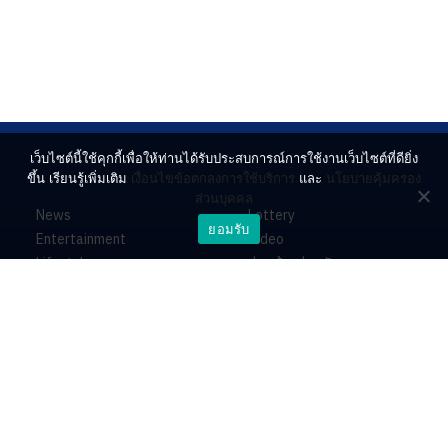
เว็บไซต์นี้ใช้คุกกี้เพื่อให้ท่านได้รับประสบการณ์การใช้งานเว็บไซต์ที่ดียิ่ง
ขึ้น เรียนรู้เพิ่มเติม
เงื่อนไขข้อตกลงการใช้บริการ
และ
นโยบายคุ้มครอง
ส่วนบุคคล
News
Lottery
ยอมรับ
Entertainment
Video
Lifestyle
ร่วมด้วยช่วยกัน
Horoscope
About
Contact
PR by Dataxet