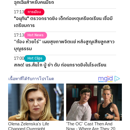
ฉุกเฉินสำหรับคนมีรถ
17:13
การเมือง
"อนุทิน" ตรวจกราดยิง เด็กก่อเหตุเครียดเรียน เชื่อมี
เตรียมการ
17:13
Hot News
“ก้อง ห้วยไร่” เผยสุขภาพจิตแย่ หลังสูญเสียลูกสาว
บุญธรรม
17:00
Hot Clips
สลด! นร.ลั่นไก ปู่ ย่า ดับ ก่อนกราดยิงในโรงเรียน