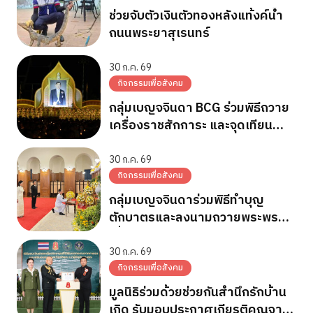
ช่วยจับตัวเงินตัวทองหลังแท้งค์น้ำ
ถนนพระยาสุเรนทร์
30 ก.ค. 69
กิจกรรมเพื่อสังคม
กลุ่มเบญจจินดา BCG ร่วมพิธีถวาย
เครื่องราชสักการะ และจุดเทียน
ถวายพระพรชัยมงคล วันเฉลิม
พระชนมพรรษา 28 ก.ค.2569
30 ก.ค. 69
กิจกรรมเพื่อสังคม
กลุ่มเบญจจินดาร่วมพิธีทำบุญ
ตักบาตรและลงนามถวายพระพร
เนื่องในวันเฉลิมพระชนมพรรษา
พระบาทสมเด็จพระเจ้าอยู่หัว
30 ก.ค. 69
กิจกรรมเพื่อสังคม
มูลนิธิร่วมด้วยช่วยกันสำนึกรักบ้าน
เกิด รับมอบประกาศเกียรติคุณจาก