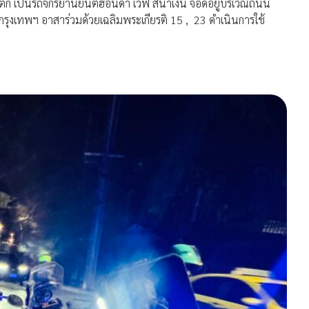
 เป็นรถจักรยานยนต์ฮอนด้า เวฟ สีน้ำเงิน จอดอยู่บริเวณถนน
ุงเทพฯ อาสาร่วมด้วยเฉลิมพระเกียรติ 15 , 23 ดำเนินการใช้