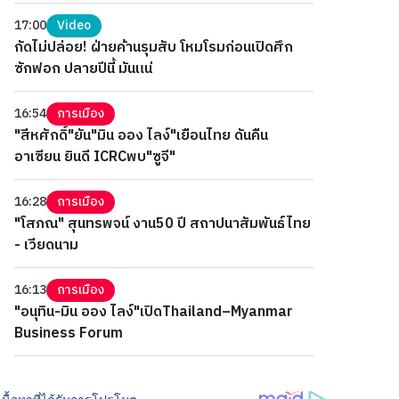
17:00
Video
กัดไม่ปล่อย! ฝ่ายค้านรุมสับ โหมโรมก่อนเปิดศึก
ซักฟอก ปลายปีนี้ มันแน่
16:54
การเมือง
"สีหศักดิ์"ยัน"มิน ออง ไลง์"เยือนไทย ดันคืน
อาเซียน ยินดี ICRCพบ"ซูจี"
16:28
การเมือง
"โสภณ" สุนทรพจน์ งาน50 ปี สถาปนาสัมพันธ์ไทย
- เวียดนาม
16:13
การเมือง
"อนุทิน-มิน ออง ไลง์"เปิดThailand–Myanmar
Business Forum