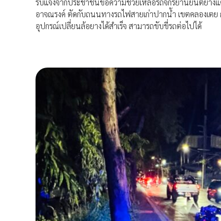
รับแจ้งจากประชาชนขอความช่วยเหลือรถจักรยานยนต์ยางแตก
อาจณรงค์ ตัดกับถนนทางรถไฟสายเก่าปากน้ำ เขตคลองเตย กร
อุปกรณ์เปลี่ยนล้อยางได้สำเร็จ สามารถขับขี่รถต่อไปได้