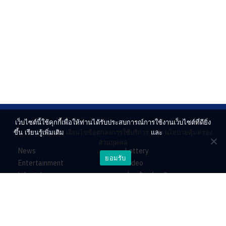
เว็บไซต์นี้ใช้คุกกี้เพื่อให้ท่านได้รับประสบการณ์การใช้งานเว็บไซต์ที่ดียิ่ง
ขึ้น เรียนรู้เพิ่มเติม
เงื่อนไขข้อตกลงการใช้บริการ
และ
นโยบายคุ้มครอง
ส่วนบุคคล
News
Lottery
ยอมรับ
Entertainment
Video
Lifestyle
ร่วมด้วยช่วยกัน
Horoscope
About