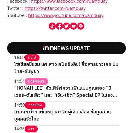
Facebook :
https://www.facebook.com/ruamduay
Twitter :
https://twitter.com/ruamduay
Youtube :
https://www.youtube.com/ruamduay
NEWS UPDATE
15:00
ทั่วไป
โซเชียลชื่นชม นศ.สาว สปีกอิงลิช! สื่อสารชาวโลก ปม
ไทย-กัมพูชา
14:54
Hot News
“HONAH LEE” จัดเสิร์ฟความฟินแบบคูณสอง “บี
เวอร์-ต้นหลิว” และ “เงิน-โอ๊ต” Special EP ในโรง
ภาพยนตร์ 2 วันเต็ม
14:50
การเมือง
นายกฯ ย้ำหาต้นเหตุ เอาผิดผู้เกี่ยวข้อง ข้อมูลส่วน
บุคคลรั่วไหล
14:26
ข่าว