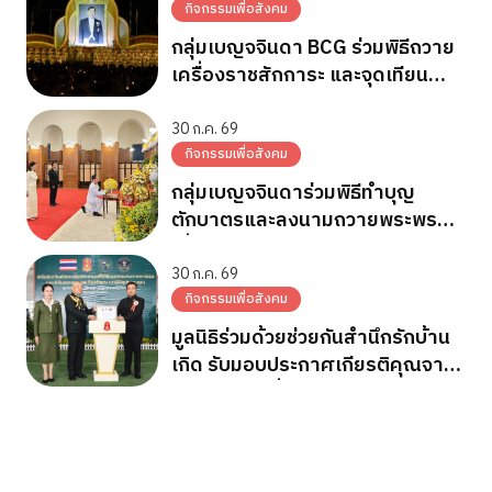
กิจกรรมเพื่อสังคม
กลุ่มเบญจจินดา BCG ร่วมพิธีถวาย
เครื่องราชสักการะ และจุดเทียน
ถวายพระพรชัยมงคล วันเฉลิม
พระชนมพรรษา 28 ก.ค.2569
30 ก.ค. 69
กิจกรรมเพื่อสังคม
กลุ่มเบญจจินดาร่วมพิธีทำบุญ
ตักบาตรและลงนามถวายพระพร
เนื่องในวันเฉลิมพระชนมพรรษา
พระบาทสมเด็จพระเจ้าอยู่หัว
30 ก.ค. 69
กิจกรรมเพื่อสังคม
มูลนิธิร่วมด้วยช่วยกันสำนึกรักบ้าน
เกิด รับมอบประกาศเกียรติคุณจาก
กองทัพภาคที่ 2