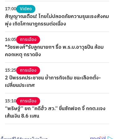
17:00
Video
สัญญาณเตือน! ไทยไม่ปลอดภัยความรุนแรงสังคม
พุ่ง เกิดโศกนาฏกรรมต่อเนื่อง
16:05
การเมือง
"วัชรพงศ์"รับลูกนายกฯ รื้อ พ.ร.บ.อาวุธปืน ล้อม
คอกเหตุ กราดยิง
15:25
การเมือง
2 ปีพรรคประชาชน ย้ำภารกิจเดิม ชนะเลือกตั้ง-
เปลี่ยนประเทศ
15:10
การเมือง
“พริษฐ์” ยก “คดีฮั้ว สว.” ขึ้นซักฟอก จี้ กกต.แจง
เส้นเงิน 8.6 แสน