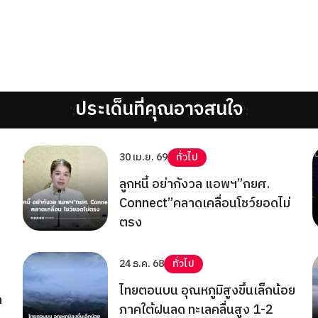
ประเด็นที่คุณอาจสนใจ
';
';
30 เม.ย. 69
ทั่วไป
ลูกหนี้ อย่ากังวล แอพฯ”กยศ.
Connect”คลาดเคลื่อนโชว์ยอดไม่
ตรง
24 ธ.ค. 68
ทั่วไป
ไทยตอนบน อุณหภูมิสูงขึ้นเล็กน้อย
ด
ภาคใต้ฝนลด ทะเลคลื่นสูง 1-2